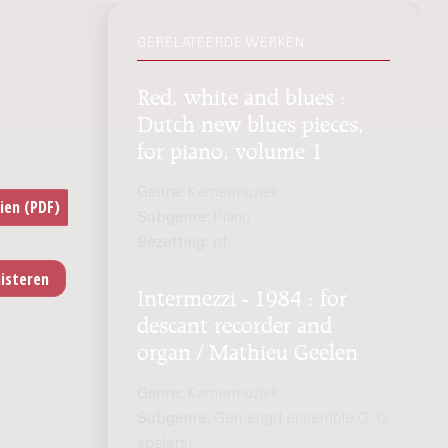
GERELATEERDE WERKEN
Red, white and blues :
Dutch new blues pieces,
for piano, volume 1
Genre:
Kamermuziek
Subgenre:
Piano
Bezetting:
pf
Intermezzi - 1984 : for
descant recorder and
organ / Mathieu Geelen
Genre:
Kamermuziek
Subgenre:
Gemengd ensemble (2-12
spelers)