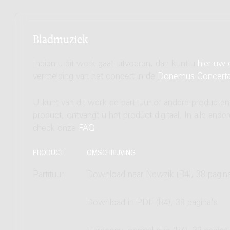
Bladmuziek
Indien u dit werk gaat uitvoeren, dan kunt u
hier uw 
vermelding van het concert in de
Donemus Concert
U kunt van dit werk de partituur of andere producten
product, ontvangt u het product digitaal. In alle and
check onze
FAQ
.
PRODUCT
OMSCHRIJVING
Partituur
Download naar Newzik (B4), 38 pagin
Download in PDF (B4), 38 pagina's