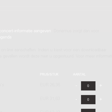
concert-informatie aangeven
. Donemus zorgt dan voor
agenda
.
 on-line aanschaffen. Indien u kiest voor een downloadbaar
ere gevallen wordt deze naar u opgestuurd. Voor meer informati
PRIJS/STUK
AANTAL
a's
EUR 26,36
EUR 31,63