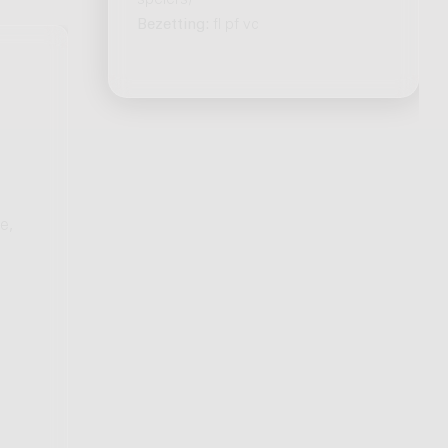
spelers)
Bezetting:
fl pf vc
e,