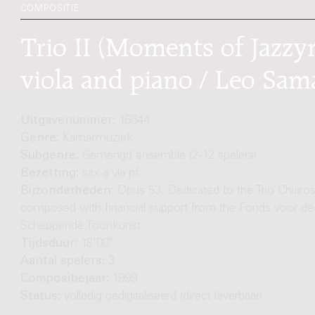
COMPOSITIE
Trio II (Moments of Jazzyn
viola and piano / Leo Sa
Uitgavenummer:
16644
Genre:
Kamermuziek
Subgenre:
Gemengd ensemble (2-12 spelers)
Bezetting:
sax-a vla pf
Bijzonderheden:
Opus 53. Dedicated to the Trio Chiaro
composed with financial support from the Fonds voor de
Scheppende Toonkunst.
Tijdsduur:
18'00"
Aantal spelers:
3
Compositiejaar:
1999
Status:
volledig gedigitaliseerd (direct leverbaar)