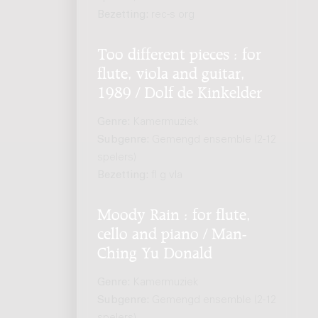
Bezetting:
rec-s org
Too different pieces : for
flute, viola and guitar,
1989 / Dolf de Kinkelder
Genre:
Kamermuziek
Subgenre:
Gemengd ensemble (2-12
spelers)
Bezetting:
fl g vla
Moody Rain : for flute,
cello and piano / Man-
Ching Yu Donald
Genre:
Kamermuziek
Subgenre:
Gemengd ensemble (2-12