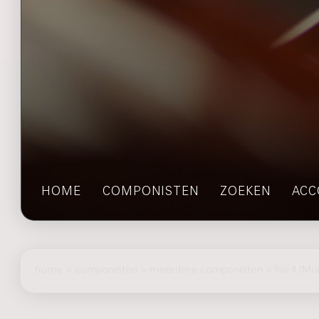
HOME
COMPONISTEN
ZOEKEN
ACC
home
>
componisten
> meerdere componisten > Trio II (Mo