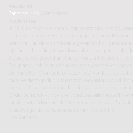
Auteur(s):
Samama, Leo
(Componist)
Toelichting:
In 1984 schreef ik in Pesaro mijn eerste trio, met de bij
- da Pesaro) voor Bernadette Verhagen en Arno Bornkamp
veel inzet aan deze compositie gewijd en kort geleden be
bijzondere bezetting altsaxofoon, altviool en piano zelfs 
dit trio, samengesteld uit Maartje van Lent (altviool), Ti
Riel (piano), heb ik nu een tweede trio geschreven, inderda
De ondertitel "Moments of Jazzyness" verklaart zich zelf d
maar verdient op dit moment toch een enkel woord. Dit j
toentertijd jazz-bas studeerde, mijn vrouw en enkele vrie
Onder de indruk van de overvloed aan stijlen en techniek
musici, het bedwelmende feest dat muziek op zo'n festiva
daaropvolgende zomermaanden mijn tweede trio.
Leo Samama