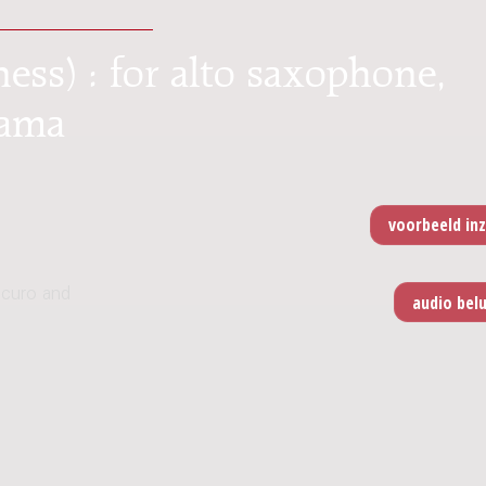
ess) : for alto saxophone,
mama
scuro and