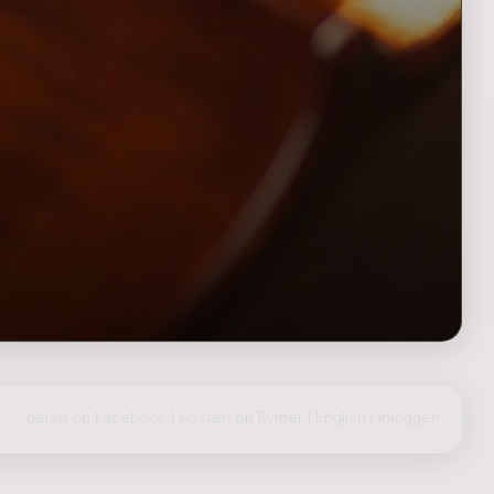
delen op Facebook
|
posten op Twitter
|
English
|
inloggen