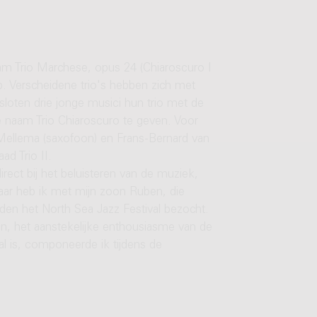
naam Trio Marchese, opus 24 (Chiaroscuro I
. Verscheidene trio's hebben zich met
sloten drie jonge musici hun trio met de
de naam Trio Chiaroscuro te geven. Voor
es Mellema (saxofoon) en Frans-Bernard van
ad Trio II.
irect bij het beluisteren van de muziek,
aar heb ik met mijn zoon Ruben, die
nden het North Sea Jazz Festival bezocht.
en, het aanstekelijke enthousiasme van de
l is, componeerde ik tijdens de