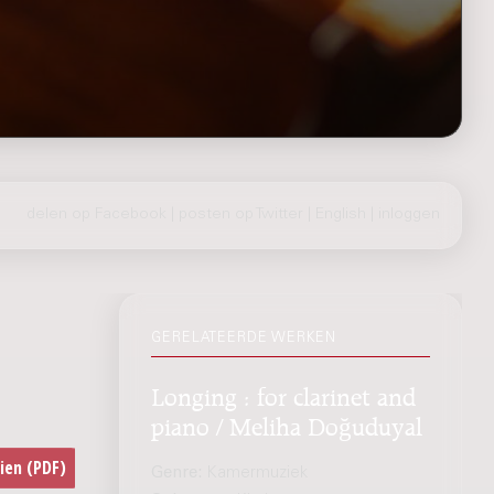
delen op Facebook
|
posten op Twitter
|
English
|
inloggen
GERELATEERDE WERKEN
Longing : for clarinet and
piano / Meliha Doğuduyal
Genre:
Kamermuziek