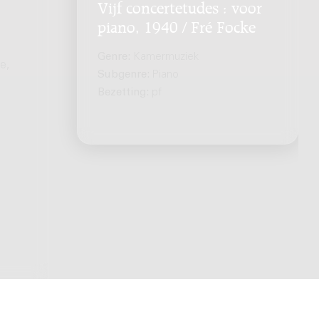
Vijf concertetudes : voor
piano, 1940 / Fré Focke
Genre:
Kamermuziek
e,
Subgenre:
Piano
Bezetting:
pf