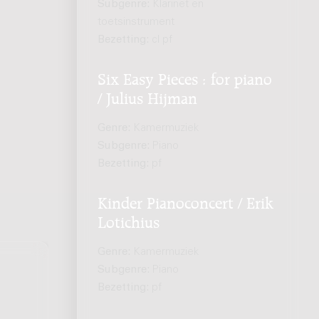
Subgenre:
Klarinet en
toetsinstrument
Bezetting:
cl pf
Six Easy Pieces : for piano
/ Julius Hijman
Genre:
Kamermuziek
Subgenre:
Piano
Bezetting:
pf
Kinder Pianoconcert / Erik
Lotichius
Genre:
Kamermuziek
Subgenre:
Piano
Bezetting:
pf