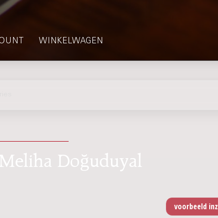
OUNT
WINKELWAGEN
ries
 / Meliha Doğuduyal