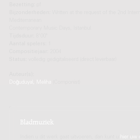
Bezetting:
pf
Bijzonderheden:
Written at the request of the 2nd Intern
Mediterranean
Contemporary Music Days, Istanbul.
Tijdsduur:
8'00"
Aantal spelers:
1
Compositiejaar:
2004
Status:
volledig gedigitaliseerd (direct leverbaar)
Auteur(s):
Doğuduyal, Meliha
(Componist)
Bladmuziek
Indien u dit werk gaat uitvoeren, dan kunt u
hier uw 