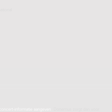
ational
concert-informatie aangeven
. Donemus zorgt dan voor