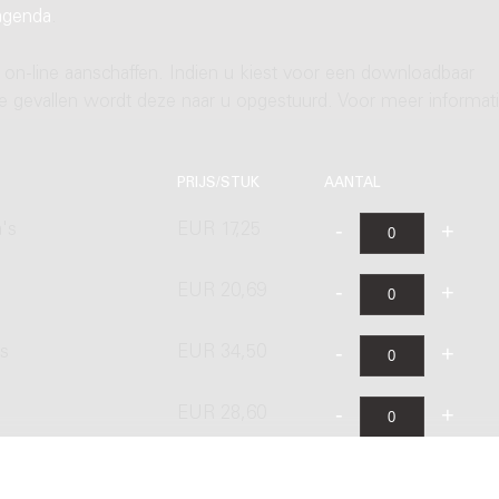
agenda
.
 on-line aanschaffen. Indien u kiest voor een downloadbaar
ere gevallen wordt deze naar u opgestuurd. Voor meer informati
PRIJS/STUK
AANTAL
's
EUR 17,25
EUR 20,69
's
EUR 34,50
EUR 28,60