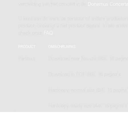
vermelding van het concert in de
Donemus Concert
U kunt van dit werk de partituur of andere producten
product, ontvangt u het product digitaal. In alle and
check onze
FAQ
.
PRODUCT
OMSCHRIJVING
Partituur
Download naar Newzik (B4), 16 pagina
Download in PDF (B4), 16 pagina's
Hardcopy, normal size (B4), 16 pagina
Hardcopy, study size (A4), 16 pagina's