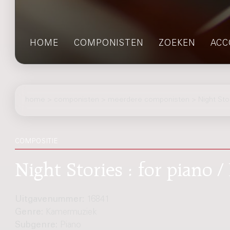
HOME
COMPONISTEN
ZOEKEN
ACC
home
>
componisten
> meerdere componisten > Night Sto
COMPOSITIE
Night Stories : for piano
Uitgavenummer:
16841
Genre:
Kamermuziek
Subgenre:
Piano