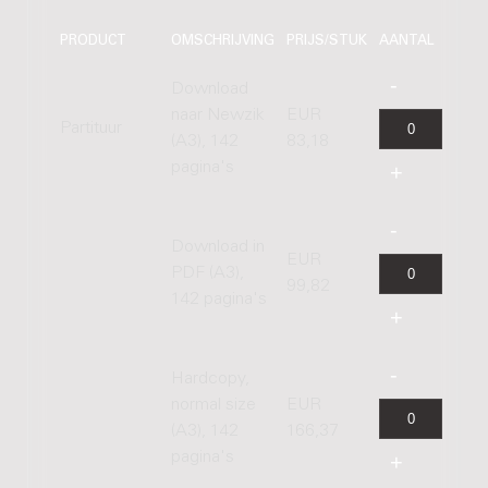
PRODUCT
OMSCHRIJVING
PRIJS/STUK
AANTAL
Download
naar Newzik
EUR
Partituur
(A3), 142
83,18
pagina's
Download in
EUR
PDF (A3),
99,82
142 pagina's
Hardcopy,
normal size
EUR
(A3), 142
166,37
pagina's