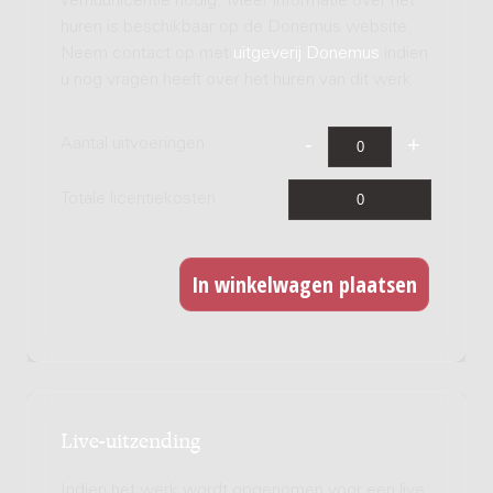
verhuurlicentie nodig. Meer informatie over het
huren is beschikbaar op de Donemus website.
Neem contact op met
uitgeverij Donemus
indien
u nog vragen heeft over het huren van dit werk.
Aantal uitvoeringen
Totale licentiekosten
Live-uitzending
Indien het werk wordt opgenomen voor een live