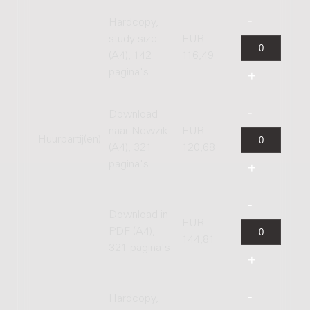
Hardcopy,
study size
EUR
(A4), 142
116,49
pagina's
Download
naar Newzik
EUR
Huurpartij(en)
(A4), 321
120,68
pagina's
Download in
EUR
PDF (A4),
144,81
321 pagina's
Hardcopy,