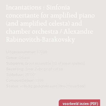
Incantations : Sinfonia
concertante for amplified piano
(and amplified celesta) and
chamber orchestra / Alexandre
Rabinovitch-Barakovsky
Uitgavenummer:
17298
Genre:
Orkest
Subgenre:
Groot ensemble (12 of meer spelers)
Bezetting:
2mar 2vibr g-r pf.cel str
Tijdsduur:
25'00"
Compositiejaar:
1996
Status:
volledig gedigitaliseerd (direct leverbaar)