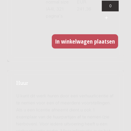
normal size
EUR
(A4), 321
241,36
pagina's
Huur
U kunt dit werk huren door een verhuurlicentie af
te nemen voor een of meerdere voorstellingen.
Als u een licentie afneemt dient u ook 1
exemplaar van de huurpartijen af te nemen (zie
hierboven). Voor iedere uitvoering heeft u een