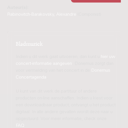
Auteur(s):
Rabinovitch-Barakovsky, Alexandre
(Componist)
Bladmuziek
Indien u dit werk gaat uitvoeren, dan kunt u
hier uw
concert-informatie aangeven
. Donemus zorgt dan
voor vermelding van het concert in de
Donemus
Concertagenda
.
U kunt van dit werk de partituur of andere
producten on-line aanschaffen. Indien u kiest voor
een downloadbaar product, ontvangt u het product
digitaal. In alle andere gevallen wordt deze naar u
opgestuurd. Voor meer informatie, check onze
FAQ
.