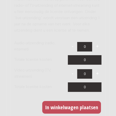
radio- of TV-uitzending of internet-streaming kunt
u hier eenvoudig de licentie ontvangen. Onder
'live-uitzending' wordt verstaan een uitzending 1
jaar na de opname van het werk. Voor elke
uitzending dient u een licentie af te nemen.
Audio uitzending (radio,
internet)
Totale licentie kosten
Video uitzending (TV,
streamen)
Totale licentie kosten