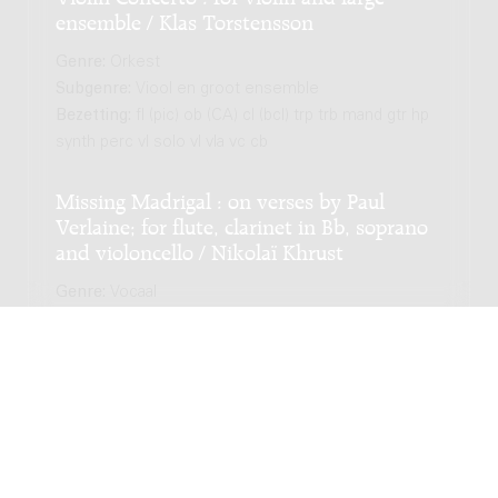
ensemble / Klas Torstensson
Genre:
Orkest
Subgenre:
Viool en groot ensemble
Bezetting:
fl (pic) ob (CA) cl (bcl) trp trb mand gtr hp
synth perc vl solo vl vla vc cb
Missing Madrigal : on verses by Paul
Verlaine; for flute, clarinet in Bb, soprano
and violoncello / Nikolaï Khrust
Genre:
Vocaal
Subgenre:
Zangstem en instrument(en)
Bezetting:
fl cl-b sopr vcl
Haydn ? : for string quartet / Luc
Brewaeys
Genre:
Kamermuziek