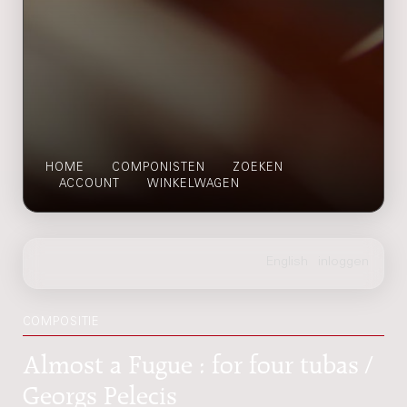
HOME
COMPONISTEN
ZOEKEN
ACCOUNT
WINKELWAGEN
COMPOSITIE
Almost a Fugue : for four tubas /
Georgs Pelecis