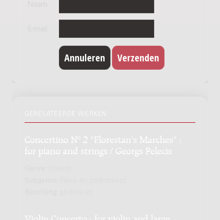
Naam
E-mail
GERELATEERDE WERKEN
Concertino Nº 2 "Florestan's Marches" :
for piano and strings / Georgs Pelecis
Genre:
Orkest
Subgenre:
Piano en strijkorkest
Bezetting:
pf-solo str
Violin Concerto : for violin and large