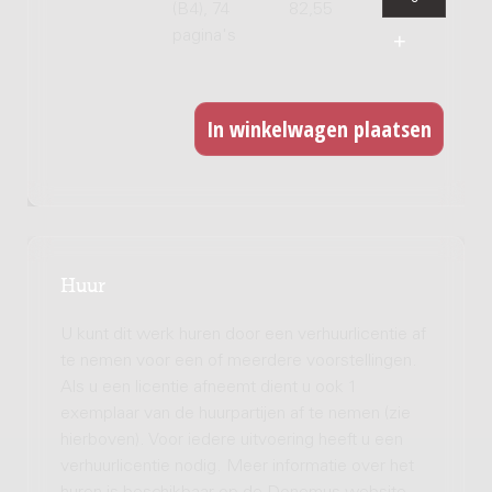
(B4), 74
82,55
pagina's
Huur
U kunt dit werk huren door een verhuurlicentie af
te nemen voor een of meerdere voorstellingen.
Als u een licentie afneemt dient u ook 1
exemplaar van de huurpartijen af te nemen (zie
hierboven). Voor iedere uitvoering heeft u een
verhuurlicentie nodig. Meer informatie over het