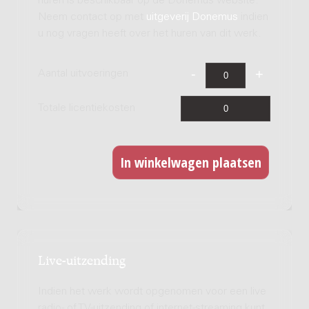
huren is beschikbaar op de Donemus website.
Neem contact op met
uitgeverij Donemus
indien
u nog vragen heeft over het huren van dit werk.
Aantal uitvoeringen
Totale licentiekosten
Live-uitzending
Indien het werk wordt opgenomen voor een live
radio- of TV-uitzending of internet-streaming kunt