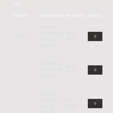
FAQ
.
PRODUCT
OMSCHRIJVING
PRIJS/STUK
AANTAL
Download
naar Newzik
EUR
Partituur
(A3), 28
26,02
pagina's
Download in
EUR
PDF (A3), 28
31,22
pagina's
Hardcopy,
normal size
EUR
(A3), 28
52,05
pagina's