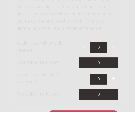
u hier eenvoudig de licentie ontvangen. Onder
'live-uitzending' wordt verstaan een uitzending 1
jaar na de opname van het werk. Voor elke
uitzending dient u een licentie af te nemen.
Audio uitzending (radio,
internet)
Totale licentie kosten
Video uitzending (TV,
streamen)
Totale licentie kosten