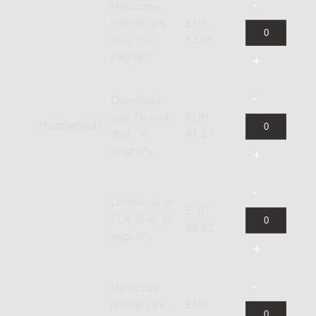
Hardcopy,
normal size
EUR
(B4), 39
53,56
pagina's
Download
naar Newzik
EUR
Huurpartij(en)
(B4), 74
41,27
pagina's
Download in
EUR
PDF (B4), 74
49,52
pagina's
Hardcopy,
normal size
EUR