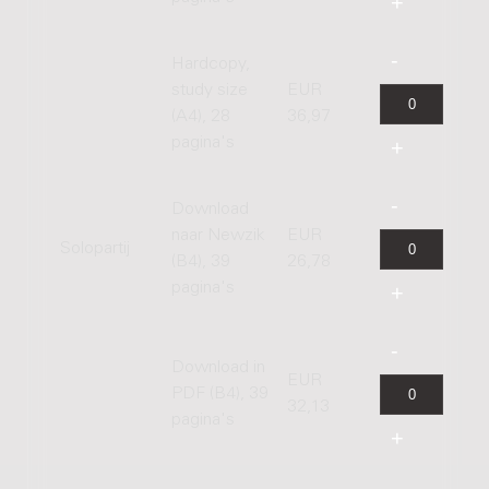
Hardcopy,
study size
EUR
(A4), 28
36,97
pagina's
Download
naar Newzik
EUR
Solopartij
(B4), 39
26,78
pagina's
Download in
EUR
PDF (B4), 39
32,13
pagina's