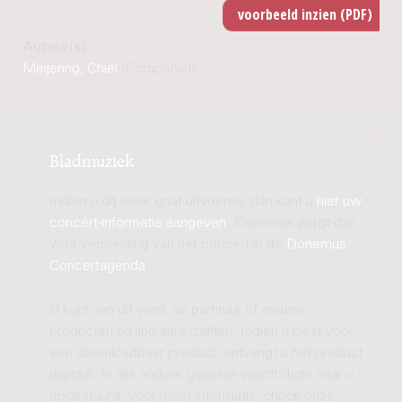
Auteur(s):
Meijering, Chiel
(Componist)
Bladmuziek
Indien u dit werk gaat uitvoeren, dan kunt u
hier uw
concert-informatie aangeven
. Donemus zorgt dan
voor vermelding van het concert in de
Donemus
Concertagenda
.
U kunt van dit werk de partituur of andere
producten on-line aanschaffen. Indien u kiest voor
een downloadbaar product, ontvangt u het product
digitaal. In alle andere gevallen wordt deze naar u
opgestuurd. Voor meer informatie, check onze