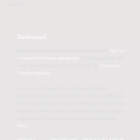
promise.
Bladmuziek
Indien u dit werk gaat uitvoeren, dan kunt u
hier uw
concert-informatie aangeven
. Donemus zorgt dan
voor vermelding van het concert in de
Donemus
Concertagenda
.
U kunt van dit werk de partituur of andere
producten on-line aanschaffen. Indien u kiest voor
een downloadbaar product, ontvangt u het product
digitaal. In alle andere gevallen wordt deze naar u
opgestuurd. Voor meer informatie, check onze
FAQ
.