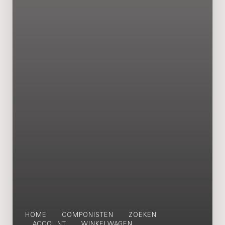
HOME
COMPONISTEN
ZOEKEN
ACCOUNT
WINKELWAGEN