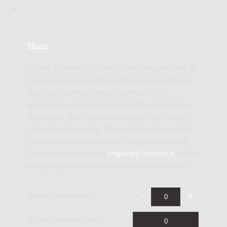
Huur
U kunt dit werk huren door een verhuurlicentie af
te nemen voor een of meerdere voorstellingen.
Als u een licentie afneemt dient u ook 1
exemplaar van de huurpartijen af te nemen (zie
hierboven). Voor iedere uitvoering heeft u een
verhuurlicentie nodig. Meer informatie over het
huren is beschikbaar op de Donemus website.
Neem contact op met
uitgeverij Donemus
indien
u nog vragen heeft over het huren van dit werk.
Aantal uitvoeringen
Totale licentiekosten