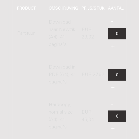
PRODUCT
OMSCHRIJVING
PRIJS/STUK
AANTAL
Download
naar Newzik
EUR
Partituur
(A4), 41
23,02
pagina's
Download in
PDF (A4), 41
EUR 27,62
pagina's
Hardcopy,
normal size
EUR
(A4), 41
46,04
pagina's