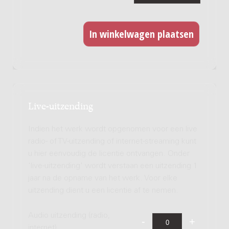
Live-uitzending
Indien het werk wordt opgenomen voor een live
radio- of TV-uitzending of internet-streaming kunt
u hier eenvoudig de licentie ontvangen. Onder
'live-uitzending' wordt verstaan een uitzending 1
jaar na de opname van het werk. Voor elke
uitzending dient u een licentie af te nemen.
Audio uitzending (radio,
internet)