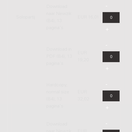
Download
naar Newzik
Solopartij
EUR 16,01
(B4), 13
pagina's
Download in
EUR
PDF (B4), 13
19,20
pagina's
Hardcopy,
normal size
EUR
(B4), 13
32,02
pagina's
Download
naar Newzik
EUR