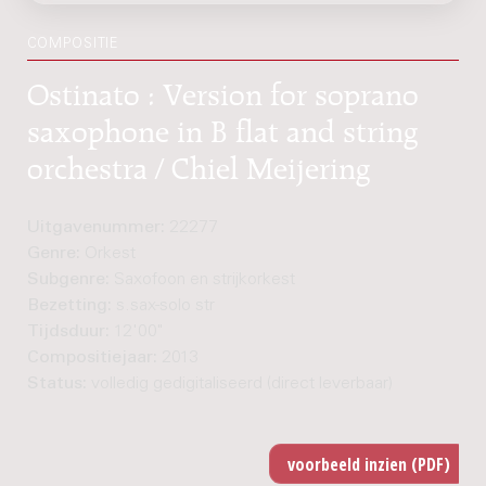
COMPOSITIE
Ostinato : Version for soprano
saxophone in B flat and string
orchestra / Chiel Meijering
Uitgavenummer:
22277
Genre:
Orkest
Subgenre:
Saxofoon en strijkorkest
Bezetting:
s.sax-solo str
Tijdsduur:
12'00"
Compositiejaar:
2013
Status:
volledig gedigitaliseerd (direct leverbaar)