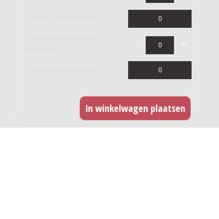
Totale licentie kosten
Video uitzending (TV,
streamen)
Totale licentie kosten
CD opname
Indien u dit werk wilt opnemen op CD kunt u hier
een licentie afnemen. Voor iedere titel dient u