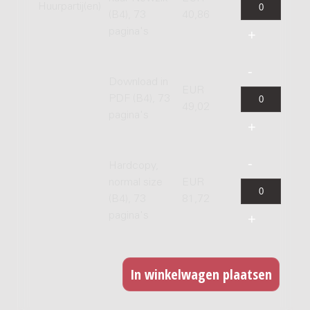
Huurpartij(en)
(B4), 73
40,86
pagina's
Download in
EUR
PDF (B4), 73
49,02
pagina's
Hardcopy,
normal size
EUR
(B4), 73
81,72
pagina's