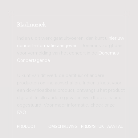
Bladmuziek
Indien u dit werk gaat uitvoeren, dan kunt u
hier uw
concert-informatie aangeven
. Donemus zorgt dan
voor vermelding van het concert in de
Donemus
Concertagenda
.
U kunt van dit werk de partituur of andere
producten on-line aanschaffen. Indien u kiest voor
een downloadbaar product, ontvangt u het product
digitaal. In alle andere gevallen wordt deze naar u
opgestuurd. Voor meer informatie, check onze
FAQ
.
PRODUCT
OMSCHRIJVING
PRIJS/STUK
AANTAL