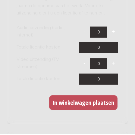
jaar na de opname van het werk. Voor elke
uitzending dient u een licentie af te nemen.
Audio uitzending (radio,
internet)
Totale licentie kosten
Video uitzending (TV,
streamen)
Totale licentie kosten