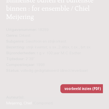
binnen : for ensemble / Chiel
Meijering
Uitgavenummer:
18289
Genre:
Orkest
Subgenre:
Saxofoon en strijkorkest
Bezetting:
strijk kwintet, s.sx.,2 altsx, t.sx., brt.sx.
Bijzonderheden:
t.g.v. 100 jaar M.C.Escher
Tijdsduur:
2'39"
Compositiejaar:
1998
Status:
volledig gedigitaliseerd (direct leverbaar)
Auteur(s):
Meijering, Chiel
(Componist)