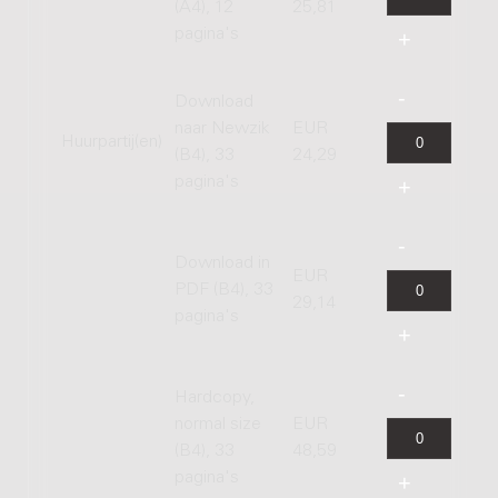
(A4), 12
25,81
pagina's
Download
naar Newzik
EUR
Huurpartij(en)
(B4), 33
24,29
pagina's
Download in
EUR
PDF (B4), 33
29,14
pagina's
Hardcopy,
normal size
EUR
(B4), 33
48,59
pagina's