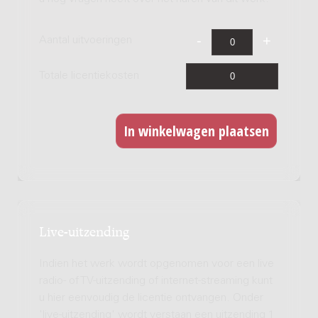
Aantal uitvoeringen
Totale licentiekosten
Live-uitzending
Indien het werk wordt opgenomen voor een live
radio- of TV-uitzending of internet-streaming kunt
u hier eenvoudig de licentie ontvangen. Onder
'live-uitzending' wordt verstaan een uitzending 1