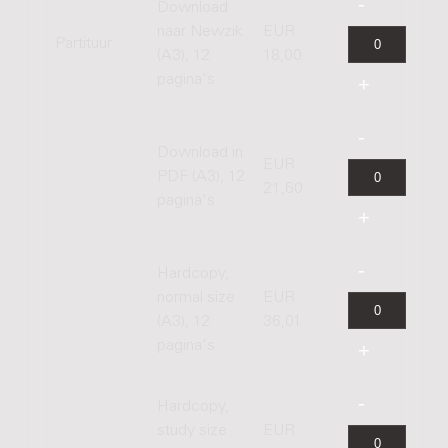
Download
naar Newzik
EUR
Partituur
(A3), 12
18,00
pagina's
Download in
EUR
PDF (A3), 12
21,60
pagina's
Hardcopy,
normal size
EUR
(A3), 12
36,01
pagina's
Hardcopy,
study size
EUR