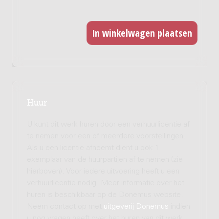
Huur
U kunt dit werk huren door een verhuurlicentie af
te nemen voor een of meerdere voorstellingen.
Als u een licentie afneemt dient u ook 1
exemplaar van de huurpartijen af te nemen (zie
hierboven). Voor iedere uitvoering heeft u een
verhuurlicentie nodig. Meer informatie over het
huren is beschikbaar op de Donemus website.
Neem contact op met
uitgeverij Donemus
indien
u nog vragen heeft over het huren van dit werk.