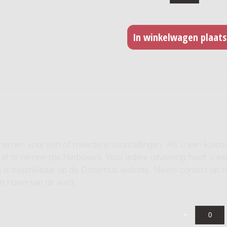
 nemen voor een of meerdere voorstellingen. Als u een licenti
af te nemen (zie hierboven). Voor iedere uitvoering heeft u ee
ren is beschikbaar op de Donemus website. Neem contact op 
t huren van dit werk.