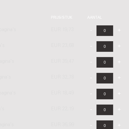
PRIJS/STUK
AANTAL
pagina's
EUR 19,73
a's
EUR 23,68
agina's
EUR 39,47
gina's
EUR 32,78
pagina's
EUR 18,49
's
EUR 22,19
agina's
EUR 36,99