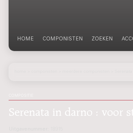
HOME
COMPONISTEN
ZOEKEN
ACC
home
>
componisten
> meerdere componisten > Serenata 
COMPOSITIE
Serenata in darno : voor s
Uitgavenummer:
18915