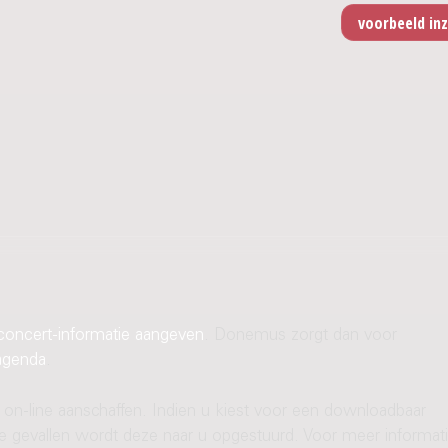
concert-informatie aangeven
. Donemus zorgt dan voor
agenda
.
 on-line aanschaffen. Indien u kiest voor een downloadbaar
ere gevallen wordt deze naar u opgestuurd. Voor meer informati