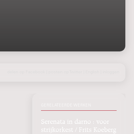
delen op Facebook
|
posten op Twitter
|
English
|
inloggen
GERELATEERDE WERKEN
Serenata in darno : voor
strijkorkest / Frits Koeberg