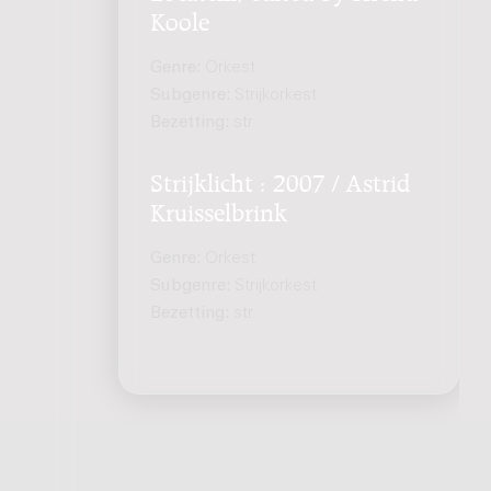
Koole
Genre:
Orkest
Subgenre:
Strijkorkest
Bezetting:
str
Strijklicht : 2007 / Astrid
Kruisselbrink
Genre:
Orkest
Subgenre:
Strijkorkest
Bezetting:
str