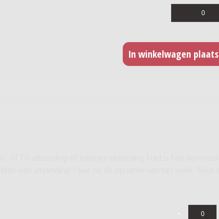
- of TV-uitzending of internet-streaming kunt u hier eenvoud
rstaan een uitzending 1 jaar na de opname van het werk. Voor 