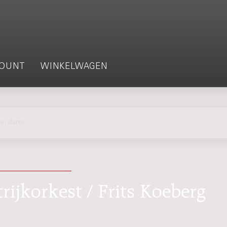
OUNT
WINKELWAGEN
in darno
trijkorkest / Frits Koeberg