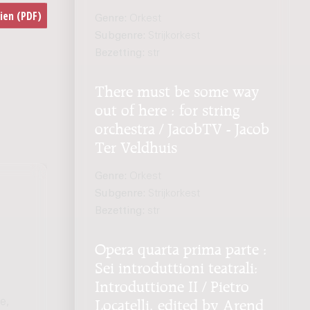
Genre:
Orkest
Subgenre:
Strijkorkest
Bezetting:
str
There must be some way
out of here : for string
orchestra / JacobTV - Jacob
Ter Veldhuis
Genre:
Orkest
Subgenre:
Strijkorkest
Bezetting:
str
Opera quarta prima parte :
Sei introduttioni teatrali:
Introduttione II / Pietro
e,
Locatelli, edited by Arend