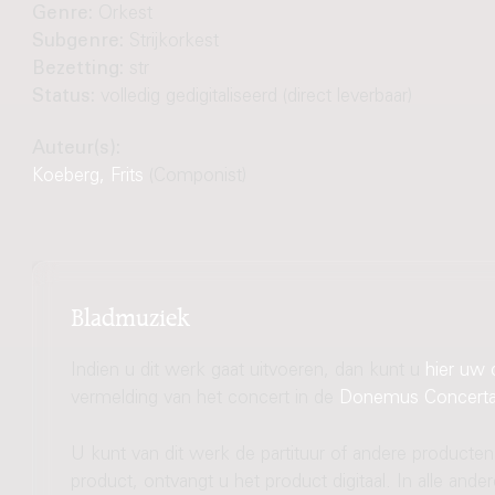
Genre:
Orkest
Subgenre:
Strijkorkest
Bezetting:
str
Status:
volledig gedigitaliseerd (direct leverbaar)
Auteur(s):
Koeberg, Frits
(Componist)
Bladmuziek
Indien u dit werk gaat uitvoeren, dan kunt u
hier uw 
vermelding van het concert in de
Donemus Concert
U kunt van dit werk de partituur of andere producten
product, ontvangt u het product digitaal. In alle and