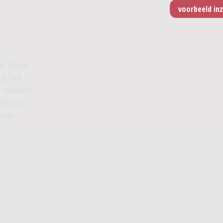
en Music
g, het
j nodigen
hreven
 met