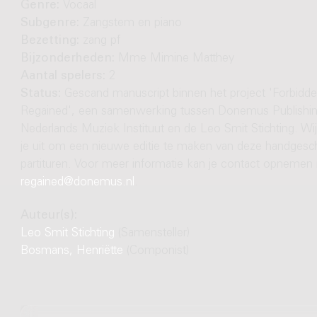
Genre:
Vocaal
Subgenre:
Zangstem en piano
Bezetting:
zang pf
Bijzonderheden:
Mme Mimine Matthey
Aantal spelers:
2
Status:
Gescand manuscript binnen het project 'Forbidd
Regained', een samenwerking tussen Donemus Publishin
Nederlands Muziek Instituut en de Leo Smit Stichting. Wi
je uit om een nieuwe editie te maken van deze handgesc
partituren. Voor meer informatie kan je contact opnemen
regained@donemus.nl
.
Auteur(s):
Leo Smit Stichting
(Samensteller)
Bosmans, Henriëtte
(Componist)