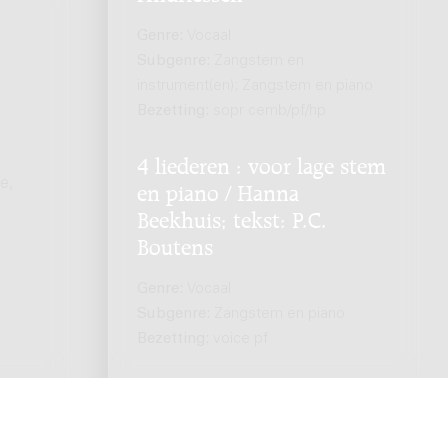
Genre:
Vocaal
Subgenre:
Zangstem en
instrument(en); Zangstem en piano
Bezetting:
sopr cemb/pf/hp
4 liederen : voor lage stem
e,
en piano / Hanna
Beekhuis; tekst: P.C.
Boutens
Genre:
Vocaal
Subgenre:
Zangstem en piano
Bezetting:
voice pf