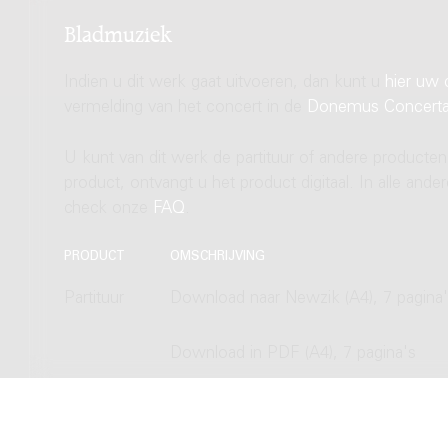
Bladmuziek
Indien u dit werk gaat uitvoeren, dan kunt u
hier uw 
vermelding van het concert in de
Donemus Concert
U kunt van dit werk de partituur of andere producten
product, ontvangt u het product digitaal. In alle and
check onze
FAQ
.
PRODUCT
OMSCHRIJVING
Partituur
Download naar Newzik (A4), 7 pagina
Download in PDF (A4), 7 pagina's