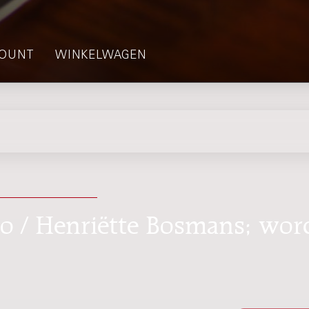
OUNT
WINKELWAGEN
ano / Henriëtte Bosmans; wor