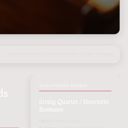
delen op Facebook
|
posten op Twitter
|
English
|
inloggen
GERELATEERDE WERKEN
ds
String Quartet / Henriette
Bosmans
Genre:
Kamermuziek