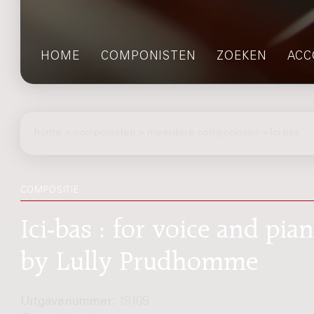
HOME
COMPONISTEN
ZOEKEN
ACC
home
>
componisten
> meerdere componisten > Ici-bas
COMPOSITIE
Ici-bas : for voice and pi
by Lully Prudhomme
Uitgavenummer:
19109