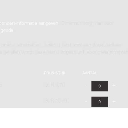
concert-informatie aangeven
. Donemus zorgt dan voor
agenda
.
 on-line aanschaffen. Indien u kiest voor een downloadbaar
ere gevallen wordt deze naar u opgestuurd. Voor meer informati
PRIJS/STUK
AANTAL
's
EUR 9,70
EUR 10,79