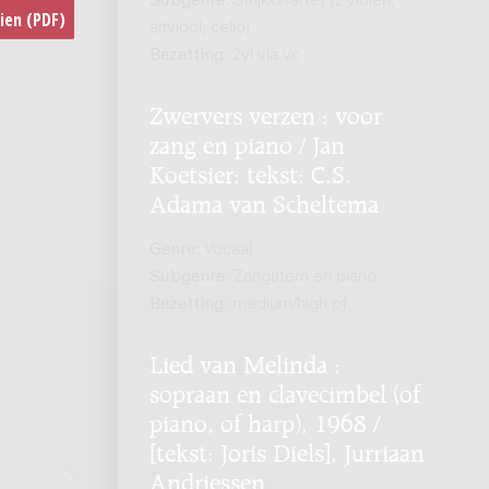
Subgenre:
Strijkkwartet (2 violen,
altviool, cello)
Bezetting:
2vl vla vc
Zwervers verzen : voor
zang en piano / Jan
Koetsier; tekst: C.S.
Adama van Scheltema
Genre:
Vocaal
Subgenre:
Zangstem en piano
Bezetting:
medium/high pf
Lied van Melinda :
sopraan en clavecimbel (of
piano, of harp), 1968 /
[tekst: Joris Diels], Jurriaan
Andriessen