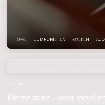
HOME
COMPONISTEN
ZOEKEN
ACC
home
>
componisten
> meerdere componisten > Kleine sui
COMPOSITIE
Kleine suite : voor viool e