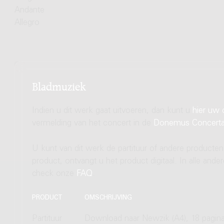
Andante
Allegro
Bladmuziek
Indien u dit werk gaat uitvoeren, dan kunt u
hier uw 
vermelding van het concert in de
Donemus Concert
U kunt van dit werk de partituur of andere producten
product, ontvangt u het product digitaal. In alle and
check onze
FAQ
.
PRODUCT
OMSCHRIJVING
Partituur
Download naar Newzik (A4), 18 pagina