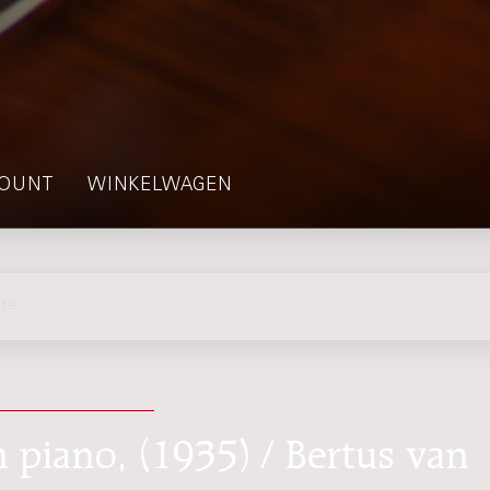
OUNT
WINKELWAGEN
te
n piano, (1935) / Bertus van