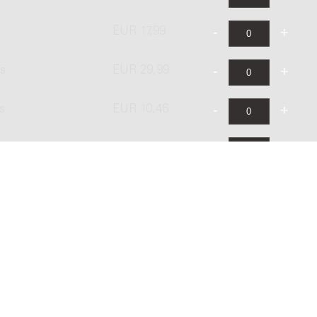
EUR 17,99
's
EUR 29,99
s
EUR 10,46
EUR 12,55
EUR 20,92