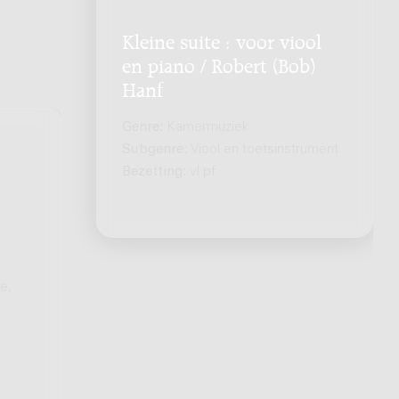
Kleine suite : voor viool
en piano / Robert (Bob)
Hanf
Genre:
Kamermuziek
Subgenre:
Viool en toetsinstrument
Bezetting:
vl pf
e,