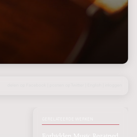
delen op Facebook
|
posten op Twitter
|
English
|
inloggen
GERELATEERDE WERKEN
Forbidden Music Regained