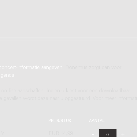
concert-informatie aangeven
. Donemus zorgt dan voor
agenda
.
 on-line aanschaffen. Indien u kiest voor een downloadbaar
ere gevallen wordt deze naar u opgestuurd. Voor meer informati
PRIJS/STUK
AANTAL
's
EUR 14,99