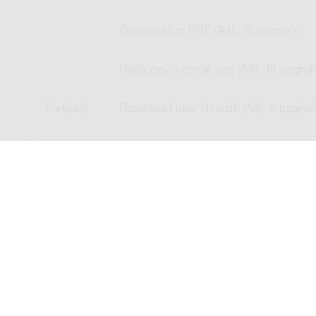
Download in PDF (A4), 18 pagina's
Hardcopy, normal size (A4), 18 pagina
Partij(en)
Download naar Newzik (A4), 5 pagina'
Download in PDF (A4), 5 pagina's
Hardcopy, normal size (A4), 5 pagina's