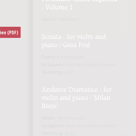
: Volume 1
Genre:
Onbekend
Sonata : for violin and
piano / Géza Frid
Genre:
Kamermuziek
Subgenre:
Viool en toetsinstrument
Bezetting:
vl pf
Andante Dramatico : for
violin and piano / Milan
Ristić
Genre:
Kamermuziek
Subgenre:
Viool en toetsinstrument
Bezetting:
vn pf