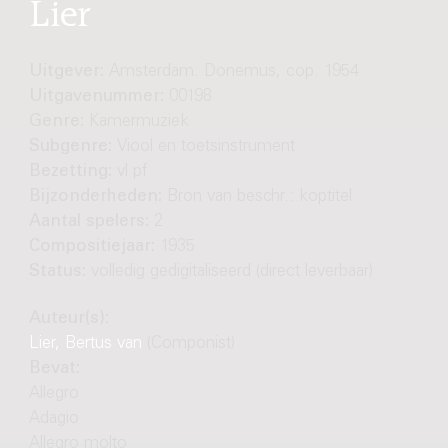
Lier
Uitgever:
Amsterdam: Donemus, cop. 1954
Uitgavenummer:
00198
Genre:
Kamermuziek
Subgenre:
Viool en toetsinstrument
Bezetting:
vl pf
Bijzonderheden:
Bron van beschr.: koptitel
Aantal spelers:
2
Compositiejaar:
1935
Status:
volledig gedigitaliseerd (direct leverbaar)
Auteur(s):
Lier, Bertus van
(Componist)
Bevat:
Allegro
Adagio
Allegro molto