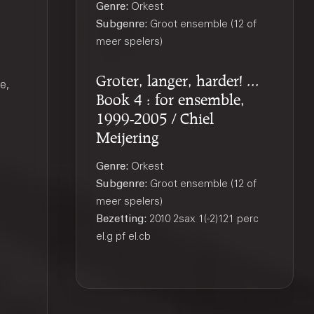
Genre:
Orkest
Subgenre:
Groot ensemble (12 of
meer spelers)
Groter, langer, harder! ...
e,
Book 4 : for ensemble,
1999-2005 / Chiel
Meijering
Genre:
Orkest
Subgenre:
Groot ensemble (12 of
meer spelers)
Bezetting:
2010 2sax 1(-2)121 perc
el.g pf el.cb