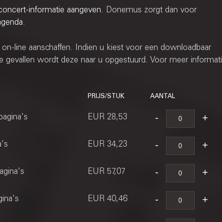
concert-informatie aangeven
. Donemus zorgt dan voor
agenda
.
 on-line aanschaffen. Indien u kiest voor een downloadbaar
ere gevallen wordt deze naar u opgestuurd. Voor meer informati
PRIJS/STUK
AANTAL
pagina's
EUR 28,53
a's
EUR 34,23
agina's
EUR 57,07
gina's
EUR 40,46