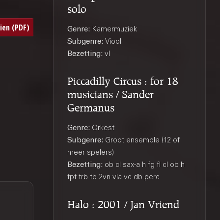
solo
Genre:
Kamermuziek
Subgenre:
Viool
Bezetting:
vl
Piccadilly Circus : for 18
musicians / Sander
Germanus
Genre:
Orkest
Subgenre:
Groot ensemble (12 of
meer spelers)
Bezetting:
ob cl sax-a h fg fl cl ob h
tpt trb tb 2vn vla vc db perc
Halo : 2001 / Jan Vriend