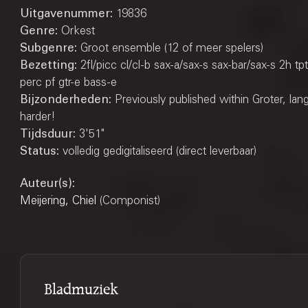
Uitgavenummer:
19836
Genre:
Orkest
Subgenre:
Groot ensemble (12 of meer spelers)
Bezetting:
2fl/picc cl/cl-b sax-a/sax-s sax-bar/sax-s 2h tpt
perc pf gtr-e bass-e
Bijzonderheden:
Previously published within Groter, lang
harder!
Tijdsduur:
3'51"
Status:
volledig gedigitaliseerd (direct leverbaar)
Auteur(s):
Meijering, Chiel
(Componist)
Bladmuziek