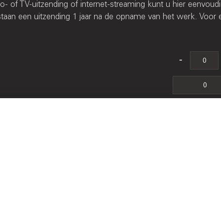
- of TV-uitzending of internet-streaming kunt u hier eenvoud
rstaan een uitzending 1 jaar na de opname van het werk. Voor 