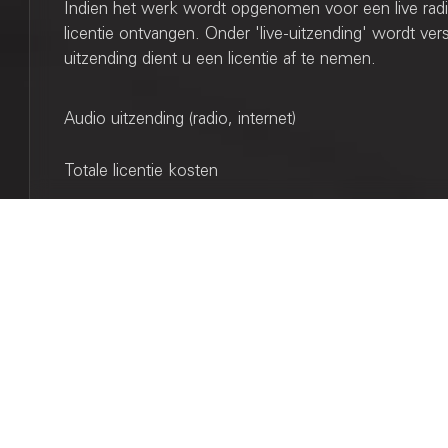
Indien het werk wordt opgenomen voor een live radio
licentie ontvangen. Onder 'live-uitzending' wordt ve
uitzending dient u een licentie af te nemen.
Audio uitzending (radio, internet)
Totale licentie kosten
Video uitzending (TV, streamen)
Totale licentie kosten