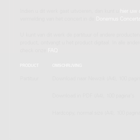
Indien u dit werk gaat uitvoeren, dan kunt u
hier uw 
vermelding van het concert in de
Donemus Concert
U kunt van dit werk de partituur of andere producten
product, ontvangt u het product digitaal. In alle and
check onze
FAQ
.
PRODUCT
OMSCHRIJVING
Partituur
Download naar Newzik (A4), 100 pagin
Download in PDF (A4), 100 pagina's
Hardcopy, normal size (A4), 100 pagin