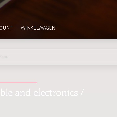
OUNT
WINKELWAGEN
Scars
le and electronics /