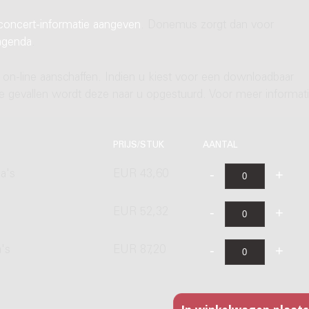
concert-informatie aangeven
. Donemus zorgt dan voor
agenda
.
 on-line aanschaffen. Indien u kiest voor een downloadbaar
ere gevallen wordt deze naar u opgestuurd. Voor meer informati
PRIJS/STUK
AANTAL
a's
EUR 43,60
EUR 52,32
a's
EUR 87,20