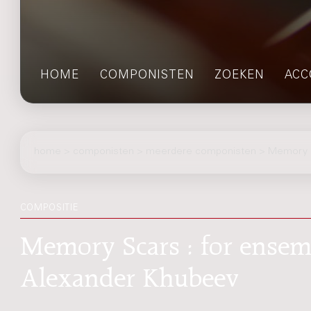
HOME
COMPONISTEN
ZOEKEN
ACC
home
>
componisten
> meerdere componisten > Memory 
COMPOSITIE
Memory Scars : for ensemb
Alexander Khubeev