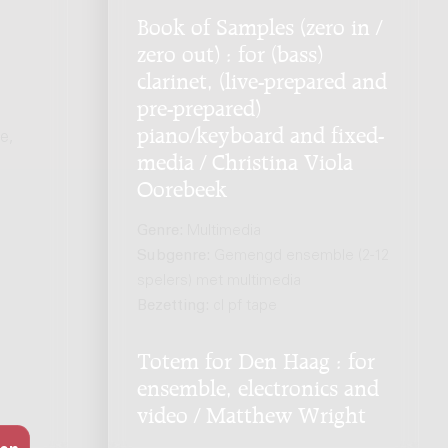
Book of Samples (zero in /
zero out) : for (bass)
clarinet, (live-prepared and
pre-prepared)
piano/keyboard and fixed-
e,
media / Christina Viola
Oorebeek
Genre:
Multimedia
Subgenre:
Gemengd ensemble (2-12
spelers) met multimedia
Bezetting:
cl pf tape
Totem for Den Haag : for
ensemble, electronics and
video / Matthew Wright