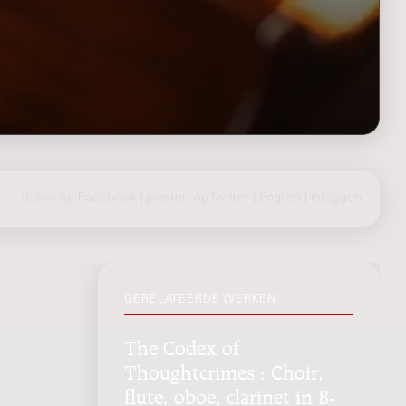
delen op Facebook
|
posten op Twitter
|
English
|
inloggen
GERELATEERDE WERKEN
The Codex of
Thoughtcrimes : Choir,
flute, oboe, clarinet in B-