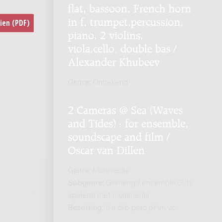
flat, bassoon, French horn
in f, trumpet,percussion,
piano, 2 violins,
viola,cello, double bas /
Alexander Khubeev
Genre:
Onbekend
2 Cameras @ Sea (Waves
and Tides) : for ensemble,
soundscape and film /
Oscar van Dillen
Genre:
Multimedia
Subgenre:
Gemengd ensemble (2-12
spelers) met multimedia
Bezetting:
fl-a cl-b perc pf vn vc