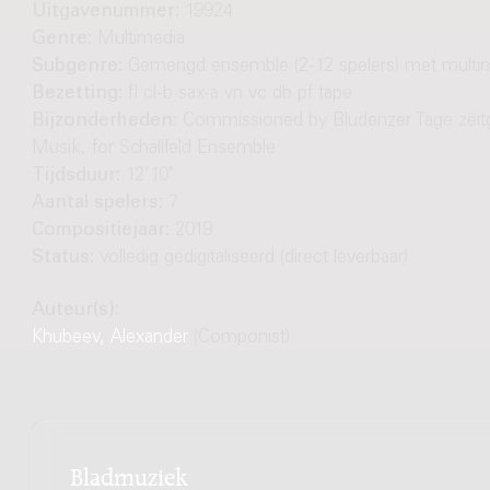
Uitgavenummer:
19924
Genre:
Multimedia
Subgenre:
Gemengd ensemble (2-12 spelers) met multi
Bezetting:
fl cl-b sax-a vn vc db pf tape
Bijzonderheden:
Commissioned by Bludenzer Tage zei
Musik, for Schallfeld Ensemble
Tijdsduur:
12'10"
Aantal spelers:
7
Compositiejaar:
2019
Status:
volledig gedigitaliseerd (direct leverbaar)
Auteur(s):
Khubeev, Alexander
(Componist)
Bladmuziek