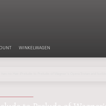
OUNT
WINKELWAGEN
s no Hair (Prelude to Prelude of Wagner's Opera Tristan and Isolde
elude to Prelude of Wagner'