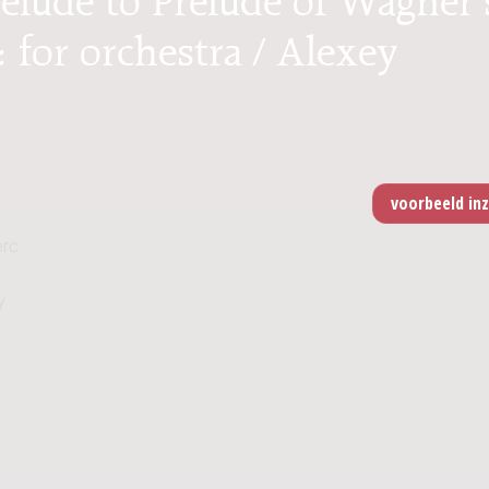
: for orchestra / Alexey
erc
y