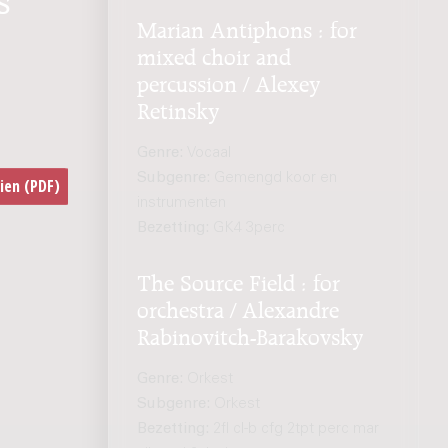
Marian Antiphons : for
mixed choir and
percussion / Alexey
Retinsky
Genre:
Vocaal
Subgenre:
Gemengd koor en
instrumenten
Bezetting:
GK4 3perc
The Source Field : for
orchestra / Alexandre
Rabinovitch-Barakovsky
Genre:
Orkest
Subgenre:
Orkest
Bezetting:
2fl cl-b cfg 2tpt perc mar