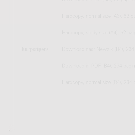
Download in PDF (A3), 52 pagina
Hardcopy, normal size (A3), 52 p
Hardcopy, study size (A4), 52 pag
Huurpartij(en)
Download naar Newzik (B4), 234 
Download in PDF (B4), 234 pagin
Hardcopy, normal size (B4), 234 