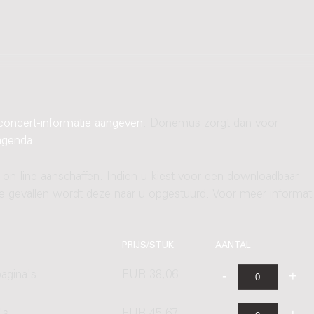
concert-informatie aangeven
. Donemus zorgt dan voor
agenda
.
 on-line aanschaffen. Indien u kiest voor een downloadbaar
ere gevallen wordt deze naar u opgestuurd. Voor meer informati
PRIJS/STUK
AANTAL
agina's
EUR 38,06