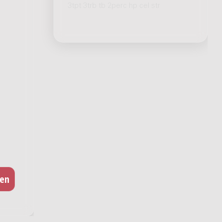
3tpt 3trb tb 2perc hp cel str