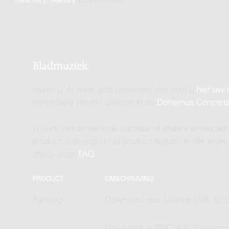
Retinsky, Alexey
(Componist)
Bladmuziek
Indien u dit werk gaat uitvoeren, dan kunt u
hier uw 
vermelding van het concert in de
Donemus Concert
U kunt van dit werk de partituur of andere producten
product, ontvangt u het product digitaal. In alle and
check onze
FAQ
.
PRODUCT
OMSCHRIJVING
Partituur
Download naar Newzik (A3), 52 p