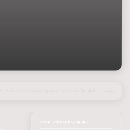
)
delen op Facebook
|
posten op Twitter
|
English
|
inloggen
GERELATEERDE WERKEN
s