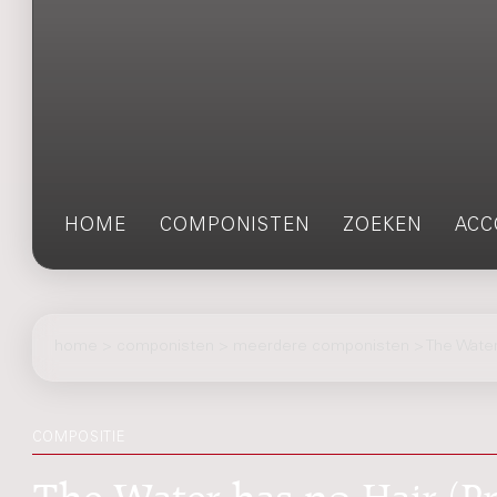
HOME
COMPONISTEN
ZOEKEN
ACC
home
>
componisten
> meerdere componisten > The Water ha
COMPOSITIE
The Water has no Hair (Pr