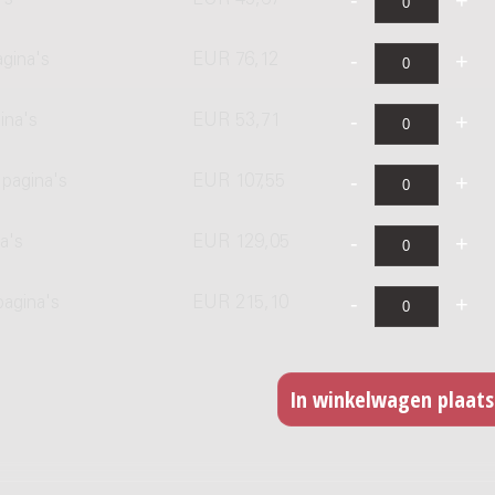
's
EUR 45,67
agina's
EUR 76,12
ina's
EUR 53,71
pagina's
EUR 107,55
a's
EUR 129,05
pagina's
EUR 215,10