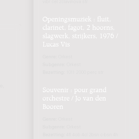
vibr cel 2clavinova str
Openingsmuziek : fluit,
clarinet, fagot, 2 hoorns,
slagwerk, strijkers, 1976 /
Lucas Vis
Genre:
Orkest
Subgenre:
Orkest
Bezetting:
1011 2000 perc str
e,
Souvenir : pour grand
orchestre / Jo van den
Booren
Genre:
Orkest
Subgenre:
Orkest
Bezetting:
4fl 4ob 4cl 2bsn c-bsn 4h