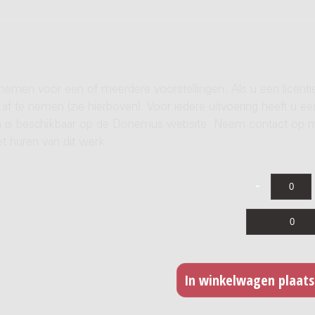
 nemen voor een of meerdere voorstellingen. Als u een licenti
af te nemen (zie hierboven). Voor iedere uitvoering heeft u ee
ren is beschikbaar op de Donemus website. Neem contact op 
t huren van dit werk.