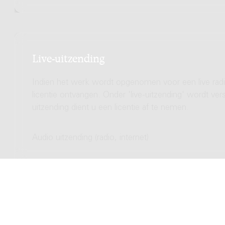
Live-uitzending
Indien het werk wordt opgenomen voor een live radio
licentie ontvangen. Onder 'live-uitzending' wordt ve
uitzending dient u een licentie af te nemen.
Audio uitzending (radio, internet)
Totale licentie kosten
Video uitzending (TV, streamen)
Totale licentie kosten