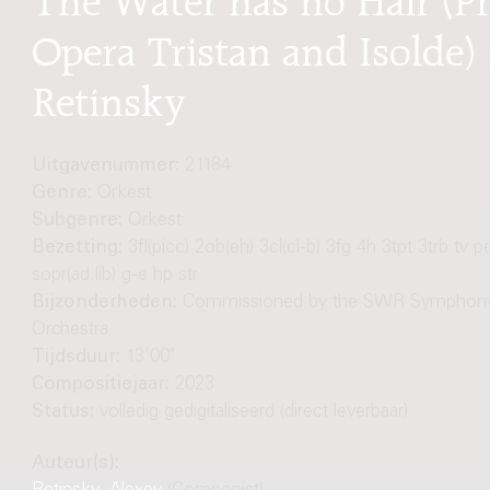
Opera Tristan and Isolde) 
Retinsky
Uitgavenummer:
21184
Genre:
Orkest
Subgenre:
Orkest
Bezetting:
3fl(picc) 2ob(eh) 3cl(cl-b) 3fg 4h 3tpt 3trb tv p
sopr(ad.lib) g-e hp str
Bijzonderheden:
Commissioned by the SWR Symphon
Orchestra.
Tijdsduur:
13'00"
Compositiejaar:
2023
Status:
volledig gedigitaliseerd (direct leverbaar)
Auteur(s):