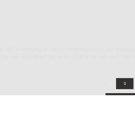
- of TV-uitzending of internet-streaming kunt u hier eenvoud
rstaan een uitzending 1 jaar na de opname van het werk. Voor 