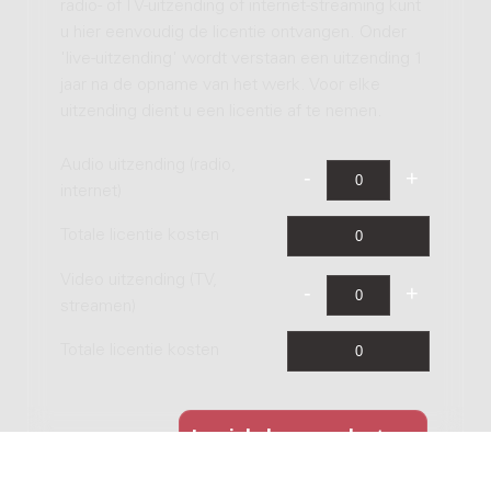
radio- of TV-uitzending of internet-streaming kunt
u hier eenvoudig de licentie ontvangen. Onder
'live-uitzending' wordt verstaan een uitzending 1
jaar na de opname van het werk. Voor elke
uitzending dient u een licentie af te nemen.
Audio uitzending (radio,
internet)
Totale licentie kosten
Video uitzending (TV,
streamen)
Totale licentie kosten