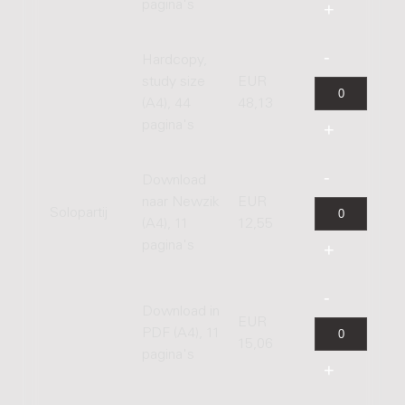
pagina's
Hardcopy,
study size
EUR
(A4), 44
48,13
pagina's
Download
naar Newzik
EUR
Solopartij
(A4), 11
12,55
pagina's
Download in
EUR
PDF (A4), 11
15,06
pagina's