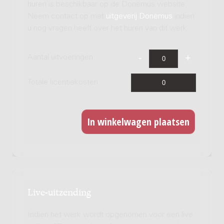
huren is beschikbaar op de Donemus website.
Neem contact op met
uitgeverij Donemus
indien
u nog vragen heeft over het huren van dit werk.
Aantal uitvoeringen
Totale licentiekosten
Live-uitzending
Indien het werk wordt opgenomen voor een live