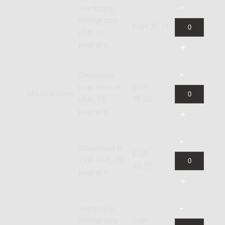
Hardcopy,
normal size
EUR 25,11
(A4), 11
pagina's
Download
naar Newzik
EUR
Huurpartij(en)
(A4), 78
35,92
pagina's
Download in
EUR
PDF (A4), 78
43,10
pagina's
Hardcopy,
normal size
EUR