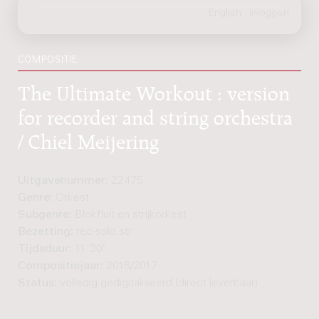
COMPOSITIE
The Ultimate Workout : version
for recorder and string orchestra
/ Chiel Meijering
Uitgavenummer:
22475
Genre:
Orkest
Subgenre:
Blokfluit en strijkorkest
Bezetting:
rec-solo str
Tijdsduur:
11'30"
Compositiejaar:
2016/2017
Status:
volledig gedigitaliseerd (direct leverbaar)