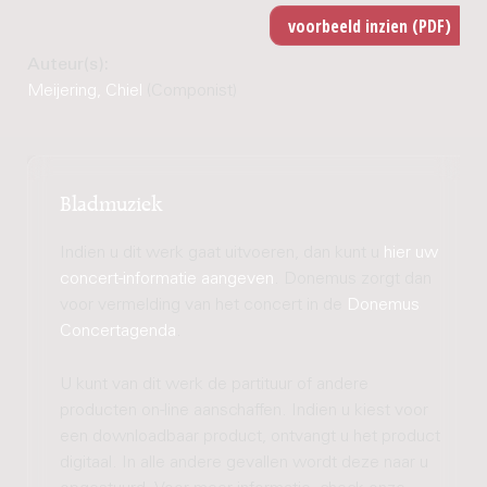
Auteur(s):
Meijering, Chiel
(Componist)
Bladmuziek
Indien u dit werk gaat uitvoeren, dan kunt u
hier uw
concert-informatie aangeven
. Donemus zorgt dan
voor vermelding van het concert in de
Donemus
Concertagenda
.
U kunt van dit werk de partituur of andere
producten on-line aanschaffen. Indien u kiest voor
een downloadbaar product, ontvangt u het product
digitaal. In alle andere gevallen wordt deze naar u