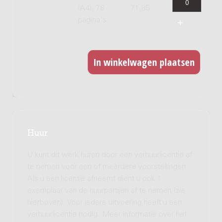
(A4), 78
71,85
pagina's
Huur
U kunt dit werk huren door een verhuurlicentie af
te nemen voor een of meerdere voorstellingen.
Als u een licentie afneemt dient u ook 1
exemplaar van de huurpartijen af te nemen (zie
hierboven). Voor iedere uitvoering heeft u een
verhuurlicentie nodig. Meer informatie over het