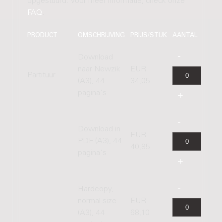
opgestuurd. Voor meer informatie, check onze
FAQ
.
PRODUCT
OMSCHRIJVING
PRIJS/STUK
AANTAL
Download
naar Newzik
EUR
Partituur
(A3), 44
34,05
pagina's
Download in
EUR
PDF (A3), 44
40,85
pagina's
Hardcopy,
normal size
EUR
(A3), 44
68,10