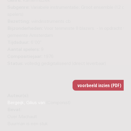
Genre:
Kamermuziek
Subgenre:
Variabele instrumentatie; Groot ensemble (12 of 
spelers)
Bezetting:
windinstruments cb
Bijzonderheden:
Voor tenminste 8 blazers. - In opdracht van
gemeente Amsterdam
Tijdsduur:
6'00"
Aantal spelers:
9
Compositiejaar:
1976
Status:
volledig gedigitaliseerd (direct leverbaar)
Auteur(s):
Bergeijk, Gilius van
(Componist)
Bevat:
Over Machault
Buurman is een stuk