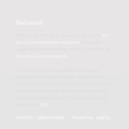
Bladmuziek
Indien u dit werk gaat uitvoeren, dan kunt u
hier
uw concert-informatie aangeven
. Donemus
zorgt dan voor vermelding van het concert in de
Donemus Concertagenda
.
U kunt van dit werk de partituur of andere
producten on-line aanschaffen. Indien u kiest
voor een downloadbaar product, ontvangt u het
product digitaal. In alle andere gevallen wordt
deze naar u opgestuurd. Voor meer informatie,
check onze
FAQ
.
PRODUCT
OMSCHRIJVING
PRIJS/STUK
AANTAL