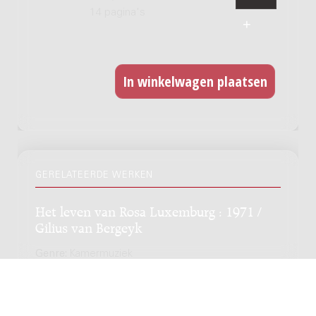
14 pagina's
GERELATEERDE WERKEN
Het leven van Rosa Luxemburg : 1971 /
Gilius van Bergeyk
Genre:
Kamermuziek
Subgenre:
Variabele instrumentatie; Elektronica met
verschillende instrumenten; Elektronische muziek
Bezetting:
4melody-instr pf(cel) 3tapes / 5tapes