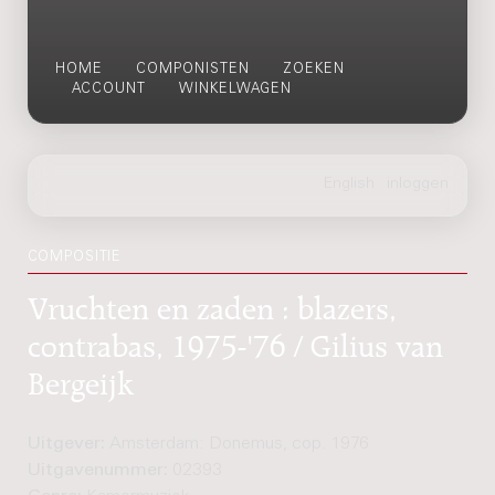
HOME
COMPONISTEN
ZOEKEN
ACCOUNT
WINKELWAGEN
COMPOSITIE
Vruchten en zaden : blazers,
contrabas, 1975-'76 / Gilius van
Bergeijk
Uitgever:
Amsterdam: Donemus, cop. 1976
Uitgavenummer:
02393