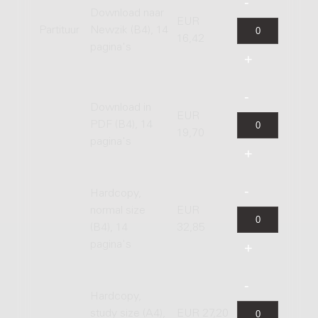
Download naar
EUR
Partituur
Newzik (B4), 14
16,42
pagina's
Download in
EUR
PDF (B4), 14
19,70
pagina's
Hardcopy,
normal size
EUR
(B4), 14
32,85
pagina's
Hardcopy,
study size (A4),
EUR 27,20