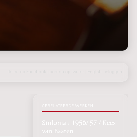
delen op Facebook
|
posten op Twitter
|
English
|
inloggen
GERELATEERDE WERKEN
Sinfonia : 1956/'57 / Kees
van Baaren