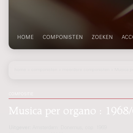
HOME
COMPONISTEN
ZOEKEN
ACC
home
>
componisten
> meerdere componisten > Musica p
COMPOSITIE
Musica per organo : 1968/
Uitgever:
Amsterdam: Donemus, cop. 1969