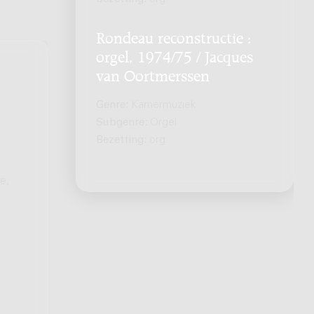
Rondeau reconstructie :
orgel, 1974/75 / Jacques
van Oortmerssen
Genre:
Kamermuziek
Subgenre:
Orgel
Bezetting:
org
e,