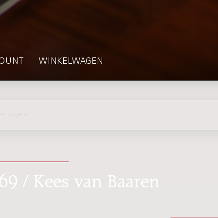
OUNT
WINKELWAGEN
er organo
69 / Kees van Baaren