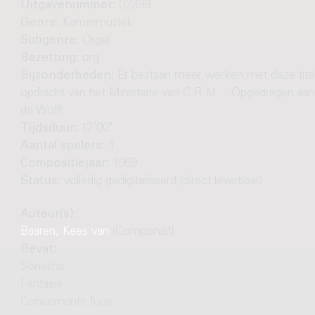
Uitgavenummer:
02399
Genre:
Kamermuziek
Subgenre:
Orgel
Bezetting:
org
Bijzonderheden:
Er bestaan meer werken met deze titel.
opdracht van het Ministerie van C.R.M. - Opgedragen aan
de Wolff
Tijdsduur:
12'00"
Aantal spelers:
1
Compositiejaar:
1969
Status:
volledig gedigitaliseerd (direct leverbaar)
Auteur(s):
Baaren, Kees van
(Componist)
Bevat:
Sonatina
Fantasie
Concernente fuge