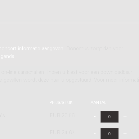
concert-informatie aangeven
. Donemus zorgt dan voor
agenda
.
 on-line aanschaffen. Indien u kiest voor een downloadbaar
ere gevallen wordt deze naar u opgestuurd. Voor meer informati
PRIJS/STUK
AANTAL
a's
EUR 20,56
EUR 24,67