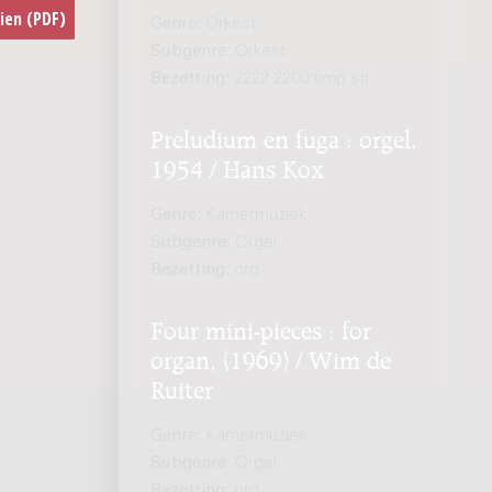
Genre:
Orkest
Subgenre:
Orkest
Bezetting:
2222 2200 timp str
Preludium en fuga : orgel,
1954 / Hans Kox
Genre:
Kamermuziek
Subgenre:
Orgel
Bezetting:
org
Four mini-pieces : for
organ, (1969) / Wim de
Ruiter
Genre:
Kamermuziek
Subgenre:
Orgel
Bezetting:
org