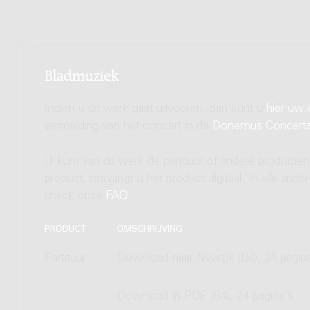
Bladmuziek
Indien u dit werk gaat uitvoeren, dan kunt u
hier uw 
vermelding van het concert in de
Donemus Concert
U kunt van dit werk de partituur of andere producten
product, ontvangt u het product digitaal. In alle and
check onze
FAQ
.
PRODUCT
OMSCHRIJVING
Partituur
Download naar Newzik (B4), 24 pagin
Download in PDF (B4), 24 pagina's