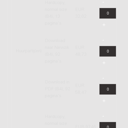
Hardcopy,
normal size
EUR
(B4), 13
32,02
pagina's
Download
naar Newzik
EUR
Huurpartij(en)
(B4), 92
48,73
pagina's
Download in
EUR
PDF (B4), 92
58,47
pagina's
Hardcopy,
normal size
EUR 97,46