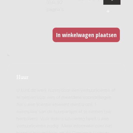
(B4), 92
pagina's
Huur
U kunt dit werk huren door een verhuurlicentie af
te nemen voor een of meerdere voorstellingen.
Als u een licentie afneemt dient u ook 1
exemplaar van de huurpartijen af te nemen (zie
hierboven). Voor iedere uitvoering heeft u een
verhuurlicentie nodig. Meer informatie over het