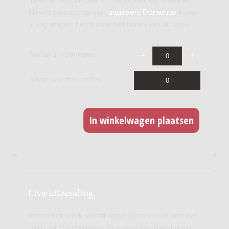
huren is beschikbaar op de Donemus website.
Neem contact op met
uitgeverij Donemus
indien
u nog vragen heeft over het huren van dit werk.
Aantal uitvoeringen
Totale licentiekosten
Live-uitzending
Indien het werk wordt opgenomen voor een live
radio- of TV-uitzending of internet-streaming kunt