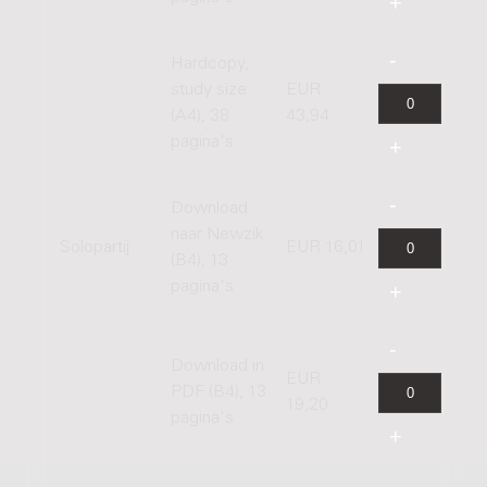
Hardcopy,
study size
EUR
(A4), 38
43,94
pagina's
Download
naar Newzik
Solopartij
EUR 16,01
(B4), 13
pagina's
Download in
EUR
PDF (B4), 13
19,20
pagina's