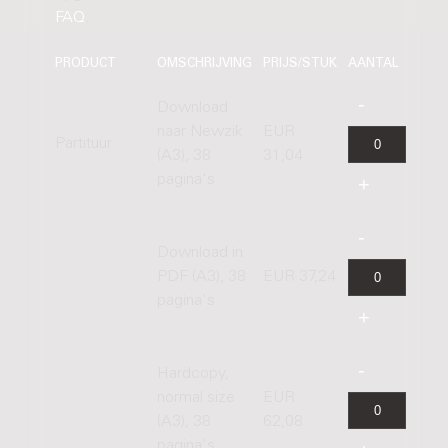
FAQ
.
PRODUCT
OMSCHRIJVING
PRIJS/STUK
AANTAL
Download
naar Newzik
EUR
Partituur
(A3), 38
31,04
pagina's
Download in
PDF (A3), 38
EUR 37,24
pagina's
Hardcopy,
normal size
EUR
(A3), 38
62,08
pagina's