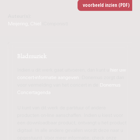
Auteur(s):
Meijering, Chiel
(Componist)
Bladmuziek
Indien u dit werk gaat uitvoeren, dan kunt u
hier uw
concert-informatie aangeven
. Donemus zorgt dan
voor vermelding van het concert in de
Donemus
Concertagenda
.
U kunt van dit werk de partituur of andere
producten on-line aanschaffen. Indien u kiest voor
een downloadbaar product, ontvangt u het product
digitaal. In alle andere gevallen wordt deze naar u
opgestuurd. Voor meer informatie, check onze