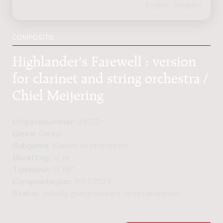
COMPOSITIE
Highlander's Farewell : version
for clarinet and string orchestra /
Chiel Meijering
Uitgavenummer:
24233
Genre:
Orkest
Subgenre:
Klarinet en strijkorkest
Bezetting:
cl str
Tijdsduur:
11'08"
Compositiejaar:
2017/2024
Status:
volledig gedigitaliseerd (direct leverbaar)