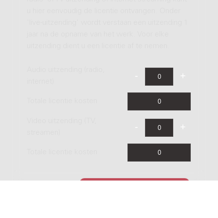
u hier eenvoudig de licentie ontvangen. Onder
'live-uitzending' wordt verstaan een uitzending 1
jaar na de opname van het werk. Voor elke
uitzending dient u een licentie af te nemen.
Audio uitzending (radio,
internet)
Totale licentie kosten
Video uitzending (TV,
streamen)
Totale licentie kosten