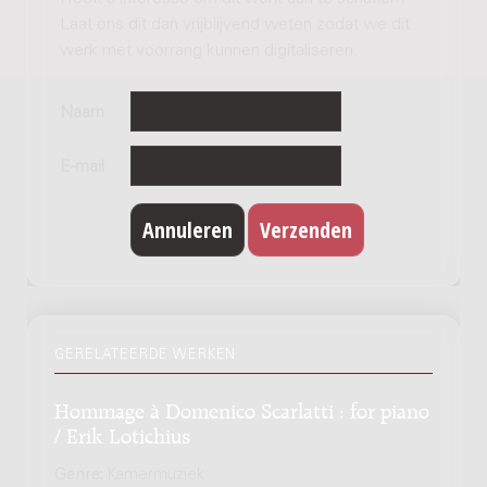
Laat ons dit dan vrijblijvend weten zodat we dit
werk met voorrang kunnen digitaliseren.
Naam
E-mail
GERELATEERDE WERKEN
Hommage à Domenico Scarlatti : for piano
/ Erik Lotichius
Genre:
Kamermuziek