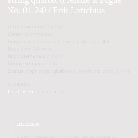
No. 01-24) / Erik Lotichius
Uitgavenummer:
24384
Genre:
Kamermuziek
Subgenre:
Strijkkwartet (2 violen, altviool, cello)
Bezetting:
2vl vla vc
Bijzonderheden:
C major
Compositiejaar:
2003
Status:
nog niet gedigitaliseerd (verwachte levertijd 14 dage
Auteur(s):
Lotichius, Erik
(Componist)
Interesse
Heeft u interesse om dit werk aan te schaffen?