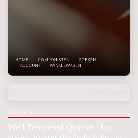
HOME
COMPONISTEN
ZOEKEN
ACCOUNT
WINKELWAGEN
COMPOSITIE
Well Tempered Quartet : for
string quartet (Prelude & Fugue