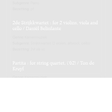
Subgenre:
Piano
Bezetting:
pf
2de Strijkkwartet : for 2 violins, viola and
cello / Daniël Belinfante
Genre:
Kamermuziek
Subgenre:
Strijkkwartet (2 violen, altviool, cello)
Bezetting:
2vl vla vc
Partita : for string quartet, ('62) / Ton de
Kruyf
Genre:
Kamermuziek
Subgenre:
Strijkkwartet (2 violen, altviool, cello)
Bezetting:
2vl vla vc
The slow walk back : for string quartet /
Chiel Meijering