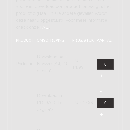
voor een downloadbaar product, ontvangt u het
product digitaal. In alle andere gevallen wordt
deze naar u opgestuurd. Voor meer informatie,
check onze
FAQ
.
PRODUCT
OMSCHRIJVING
PRIJS/STUK
AANTAL
Download naar
EUR
Partituur
Newzik (A4), 18
14,99
pagina's
Download in
PDF (A4), 18
EUR 17,99
pagina's