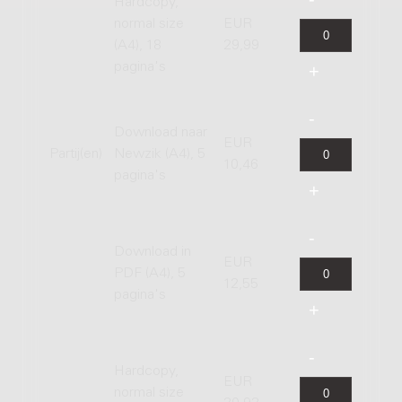
Hardcopy,
normal size
EUR
(A4), 18
29,99
pagina's
Download naar
EUR
Partij(en)
Newzik (A4), 5
10,46
pagina's
Download in
EUR
PDF (A4), 5
12,55
pagina's
Hardcopy,
EUR
normal size