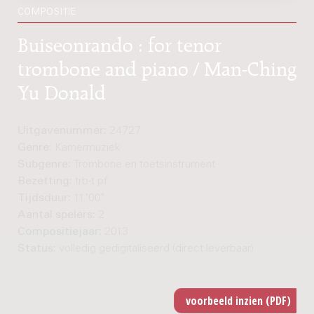
COMPOSITIE
Buiseonrando : for tenor
trombone and piano / Man-Ching
Yu Donald
Uitgavenummer:
24727
Genre:
Kamermuziek
Subgenre:
Trombone en toetsinstrument
Bezetting:
trb-t pf
Tijdsduur:
11'00"
Aantal spelers:
2
Compositiejaar:
2013
Status:
volledig gedigitaliseerd (direct leverbaar)