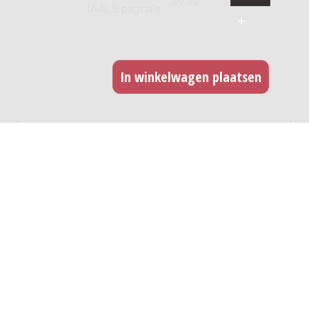
20,92
(A4), 5 pagina's
GERELATEERDE WERKEN
Breakthrough : for flute and accordion /
Man-Ching Yu Donald
Genre:
Kamermuziek
Subgenre:
Fluit en toetsinstrument
Bezetting:
fl acc