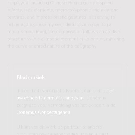
employed, including Chinese Peking opera-inspired
effects, jazz elements, micro-polyphonic and aleatoric
textures, and impressionistic gestures, all serving to
refine and express my own distinctive voice. On a
macroscopic level, the composition follows an arc-like
structure with a climactic moment at its center, mirroring
the curve-oriented nature of the calligraphy.
Bladmuziek
Indien u dit werk gaat uitvoeren, dan kunt u
hier
uw concert-informatie aangeven
. Donemus
zorgt dan voor vermelding van het concert in de
Donemus Concertagenda
.
U kunt van dit werk de partituur of andere
producten on-line aanschaffen. Indien u kiest