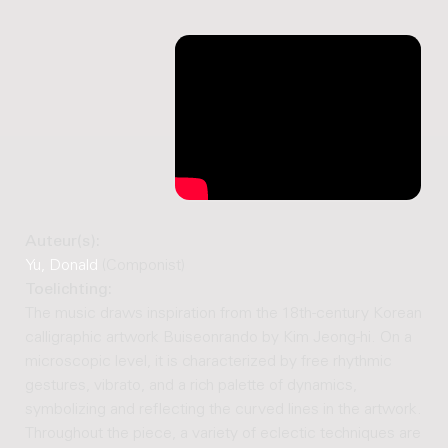
Auteur(s):
Yu, Donald
(Componist)
Toelichting:
The music draws inspiration from the 18th-century Korean
calligraphic artwork Buiseonrando by Kim Jeong-hi. On a
microscopic level, it is characterized by free rhythmic
gestures, vibrato, and a rich palette of dynamics,
symbolizing and reflecting the curved lines in the artwork.
Throughout the piece, a variety of eclectic techniques are