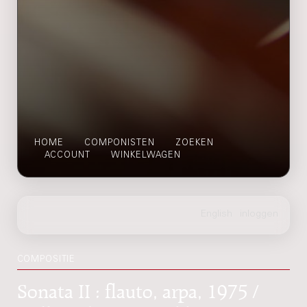
HOME
COMPONISTEN
ZOEKEN
ACCOUNT
WINKELWAGEN
COMPOSITIE
Sonata II : flauto, arpa, 1975 /