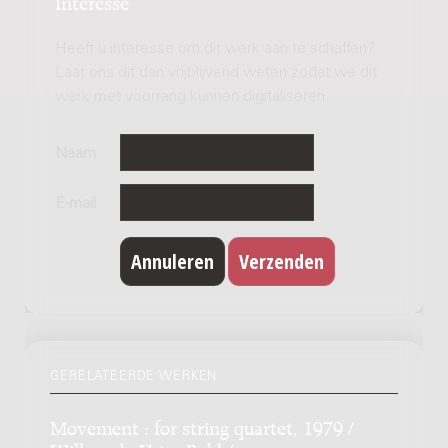
Interesse
Heeft u interesse om dit werk aan te schaffen?
Laat ons dit dan vrijblijvend weten zodat we dit
werk met voorrang kunnen digitaliseren.
Naam
E-mail
GERELATEERDE WERKEN
Movement : for string quartet, 1979 /