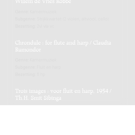
Willem de Vries Robbé
Genre:
Kamermuziek
Subgenre:
Strijkkwartet (2 violen, altviool, cello)
Bezetting:
2vl vla vc
Chrondule : for flute and harp / Claudia
Rumondor
Genre:
Kamermuziek
Subgenre:
Fluit en harp
Bezetting:
fl hp
Trois images : voor fluit en harp, 1954 /
Th.H. Smit Sibinga
Genre:
Kamermuziek
Subgenre:
Fluit en harp
Bezetting:
fl hp