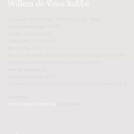
Willem de Vries Robbé
Uitgever:
Amsterdam: Donemus, cop. 1975
Uitgavenummer:
03031
Genre:
Kamermuziek
Subgenre:
Fluit en harp
Bezetting:
fl hp
Bijzonderheden:
In opdracht van het Cultuurfonds Buma. -
Opgedragen aan Piet Reyns en Alex Bonnet
Aantal spelers:
2
Compositiejaar:
1975
Status:
nog niet gedigitaliseerd (verwachte levertijd 14 dage
Auteur(s):
Vries Robbé, Willem de
(Componist)