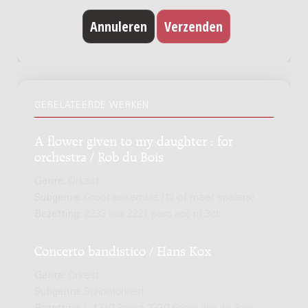
GERELATEERDE WERKEN
A flower given to my daughter : for
orchestra / Rob du Bois
Genre:
Orkest
Subgenre:
Groot ensemble (12 of meer spelers)
Bezetting:
2233 sax 2221 perc acc pf 3cb
Concerto bandistico / Hans Kox
Genre:
Orkest
Subgenre:
Schoolorkest