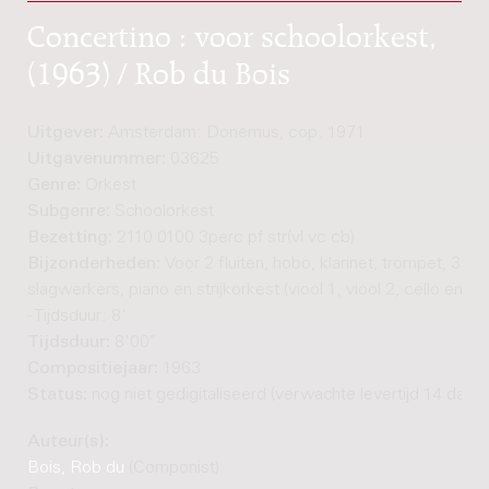
Concertino : voor schoolorkest,
(1963) / Rob du Bois
Uitgever:
Amsterdam: Donemus, cop. 1971
Uitgavenummer:
03625
Genre:
Orkest
Subgenre:
Schoolorkest
Bezetting:
2110 0100 3perc pf str(vl vc cb)
Bijzonderheden:
Voor 2 fluiten, hobo, klarinet, trompet, 3
slagwerkers, piano en strijkorkest (viool 1, viool 2, cello en co
- Tijdsduur: 8'
Tijdsduur:
8'00"
Compositiejaar:
1963
Status:
nog niet gedigitaliseerd (verwachte levertijd 14 dage
Auteur(s):
Bois, Rob du
(Componist)