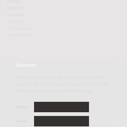
Bevat:
Marcato
Canzone
Due voci
Concertante
Accelerando
Interesse
Heeft u interesse om dit werk aan te schaffen?
Laat ons dit dan vrijblijvend weten zodat we dit
werk met voorrang kunnen digitaliseren.
Naam
E-mail