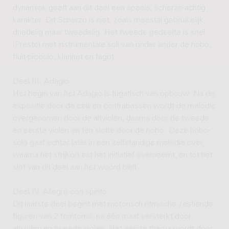
dynamiek geeft aan dit deel een speels, scherzo-achtig
karakter. Dit Scherzo is niet, zoals meestal gebruikelijk,
driedelig maar tweedelig. Het tweede gedeelte is snel
(Presto) met instrumentale soli van onder ander de hobo,
fluit-piccolo, klarinet en fagot.
Deel III. Adagio.
Het begin van het Adagio is fugatisch van opbouw. Na de
expositie door de celli en contrabassen wordt de melodie
overgenomen door de altviolen, daarna door de tweede
en eerste violen en ten slotte door de hobo. Deze hobo-
solo gaat echter later in een zelfstandige melodie over,
waarna het strijkorkest het initiatief overneemt, en tot het
slot van dit deel aan het woord blijft.
Deel IV. Allegro con spirito.
Dit laatste deel begint met motorisch ritmische zestiende
figuren van 2 tomtoms, na één maat versterkt door