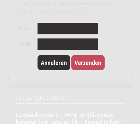
Laat ons dit dan vrijblijvend weten zodat we dit
werk met voorrang kunnen digitaliseren.
Naam
E-mail
GERELATEERDE WERKEN
Kosmochromie II : 1974, strijkkwartet,
kamerorkest, tape ad lib. / Berend Giltay
Genre:
Orkest