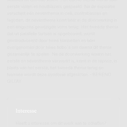
altviolen en tweede violen. Het eerste thema wordt door
eerste violen en houtblazers gespeeld. Na de expositie
verschijnt een neventhema in celli, contrabassen en
fagotten, dit neventhema komt later in de doorwerking in
een enigszins gewijzigde vorm terug. Het tweede thema
dat uit parallelle tertsen is opgebouwd, wordt
geïntroduceerd door twee klarinetten en later
overgenomen door twee hobo's om daarna dit thema
gezamenlijk te spelen. Na de doorwerking waarin het
eerste en neventhema verwerkt is, komt in de reprise, in
plaats van het eerste, het tweede thema terug en
hiermee wordt deze symfonie afgesloten. - BEREND
GILTAY
Interesse
Heeft u interesse om dit werk aan te schaffen?