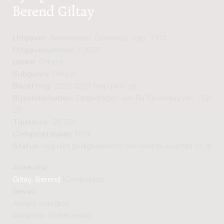
Berend Giltay
Uitgever:
Amsterdam: Donemus, cop. 1974
Uitgavenummer:
03699
Genre:
Orkest
Subgenre:
Orkest
Bezetting:
2222 3200 timp perc str
Bijzonderheden:
Opgedragen aan Ru Sevenhuysen. - Tijdsds
26'
Tijdsduur:
26'00"
Compositiejaar:
1974
Status:
nog niet gedigitaliseerd (verwachte levertijd 14 dage
Auteur(s):
Giltay, Berend
(Componist)
Bevat:
Allegro energico
Allegretto (Scherzando)