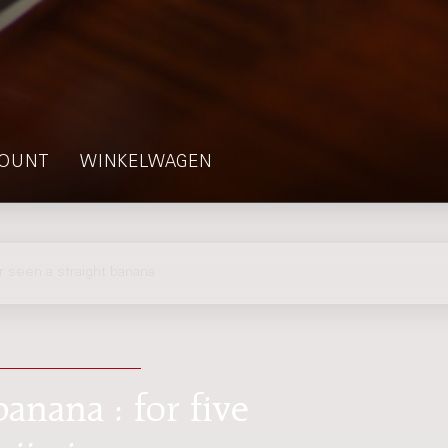
OUNT
WINKELWAGEN
seen a straight banana
banana : for five