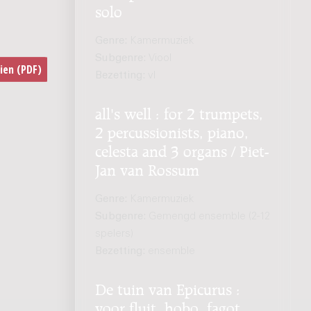
solo
Genre:
Kamermuziek
Subgenre:
Viool
Bezetting:
vl
all's well : for 2 trumpets,
2 percussionists, piano,
celesta and 3 organs / Piet-
Jan van Rossum
Genre:
Kamermuziek
Subgenre:
Gemengd ensemble (2-12
spelers)
Bezetting:
ensemble
De tuin van Epicurus :
voor fluit, hobo, fagot,