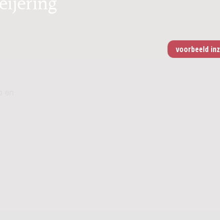
eijering
p en