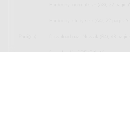
Hardcopy, normal size (A3), 22 pagina
Hardcopy, study size (A4), 22 pagina's
Partij(en)
Download naar Newzik (B4), 48 pagin
Download in PDF (B4), 48 pagina's
Hardcopy, normal size (B4), 48 pagina