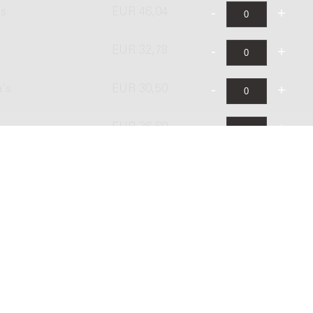
's
EUR 46,04
EUR 32,78
a's
EUR 30,50
EUR 36,60
's
EUR 61,01