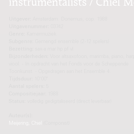
instrumentalists / Chiel M
Uitgever:
Amsterdam: Donemus, cop. 1988
Uitgavenummer:
03742
Genre:
Kamermuziek
Subgenre:
Gemengd ensemble (2-12 spelers)
Bezetting:
sax-a mar hp pf vl
Bijzonderheden:
Voor altsaxofoon, marimba, piano, har
viool. - In opdracht van het Fonds voor de Scheppende
Toonkunst. - Opgedragen aan het Ensemble 4.
Tijdsduur:
10'00"
Aantal spelers:
5
Compositiejaar:
1988
Status:
volledig gedigitaliseerd (direct leverbaar)
Auteur(s):
Meijering, Chiel
(Componist)