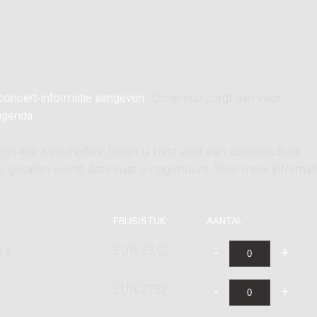
concert-informatie aangeven
. Donemus zorgt dan voor
agenda
.
 on-line aanschaffen. Indien u kiest voor een downloadbaar
ere gevallen wordt deze naar u opgestuurd. Voor meer informati
PRIJS/STUK
AANTAL
a's
EUR 23,02
EUR 27,62