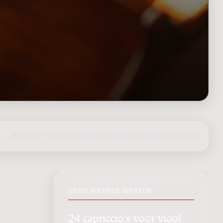
delen op Facebook
|
posten op Twitter
|
English
|
inloggen
GERELATEERDE WERKEN
24 capriccio's voor viool