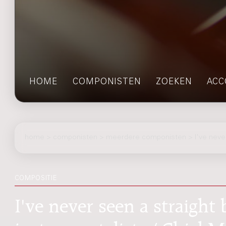
HOME
COMPONISTEN
ZOEKEN
ACC
home
>
componisten
> meerdere componisten > I've never 
COMPOSITIE
I've never seen a straight 