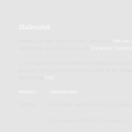
Bladmuziek
Indien u dit werk gaat uitvoeren, dan kunt u
hier uw 
vermelding van het concert in de
Donemus Concert
U kunt van dit werk de partituur of andere producten
product, ontvangt u het product digitaal. In alle and
check onze
FAQ
.
PRODUCT
OMSCHRIJVING
Partituur
Download naar Newzik (A3), 22 pagin
Download in PDF (A3), 22 pagina's