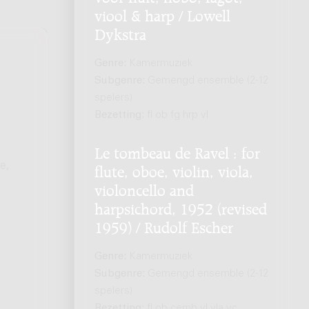
viool & harp / Lowell
Dykstra
Genre:
Kamermuziek
Subgenre:
Gemengd ensemble (2-12
spelers)
Bezetting:
fl ob fg hrp vl
Le tombeau de Ravel : for
e,
flute, oboe, violin, viola,
violoncello and
harpsichord, 1952 (revised
1959) / Rudolf Escher
Genre:
Kamermuziek
Subgenre:
Gemengd ensemble (2-12
spelers)
Bezetting:
fl ob cemb vl vla vc