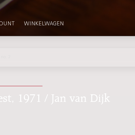
OUNT
WINKELWAGEN
no. 2
est, 1971 / Jan van Dijk