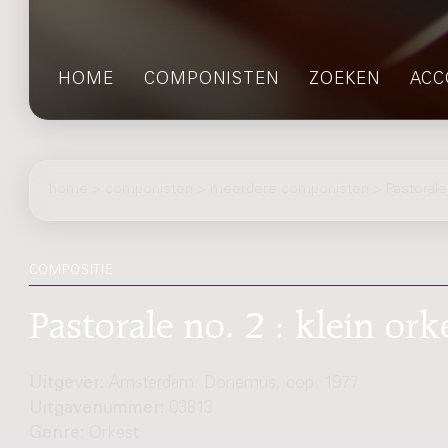
HOME
COMPONISTEN
ZOEKEN
ACC
home
>
componisten
> meerdere componisten > Pastorale 
COMPOSITIE
Pastorale no. 2 : klein ork
Uitgever:
Amsterdam: Donemus, cop. 1977
Uitgavenummer:
03813
Genre:
Orkest