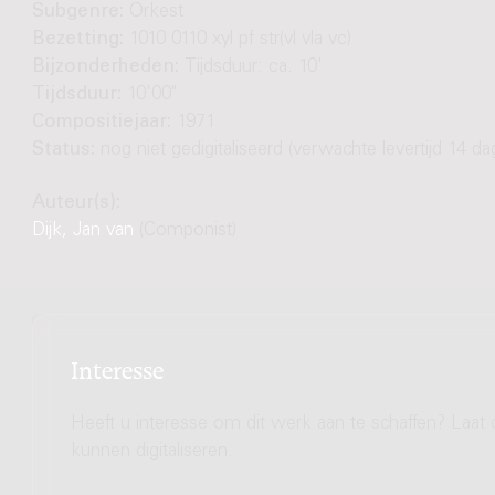
Subgenre:
Orkest
Bezetting:
1010 0110 xyl pf str(vl vla vc)
Bijzonderheden:
Tijdsduur: ca. 10'
Tijdsduur:
10'00"
Compositiejaar:
1971
Status:
nog niet gedigitaliseerd (verwachte levertijd 14 da
Auteur(s):
Dijk, Jan van
(Componist)
Interesse
Heeft u interesse om dit werk aan te schaffen? Laat 
kunnen digitaliseren.