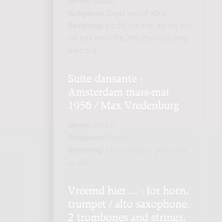
Genre:
Orkest
Subgenre:
Orgel en HaFaBra
Bezetting:
pic 2fl 2ob bsn 4cl bcl asx
tsx bsx 4hrn 3trp 3trb 2tba 2bs timp
perc org
Suite dansante :
Amsterdam mars-mai
1956 / Max Vredenburg
Genre:
Orkest
Subgenre:
Orkest
Bezetting:
2111 1110 perc pf4h str(vl
vc cb)
Vreemd hier ... : for horn,
trumpet / alto saxophone,
2 trombones and strings,