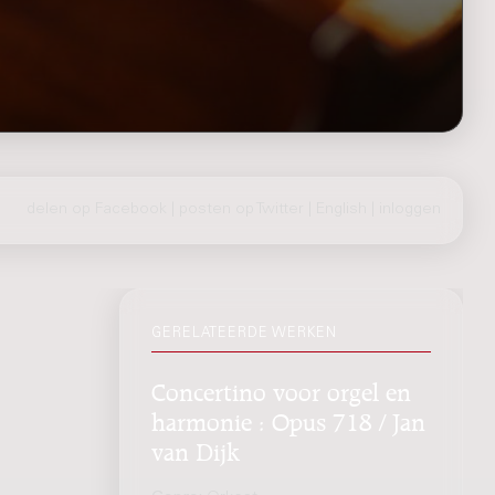
delen op Facebook
|
posten op Twitter
|
English
|
inloggen
GERELATEERDE WERKEN
Concertino voor orgel en
harmonie : Opus 718 / Jan
van Dijk