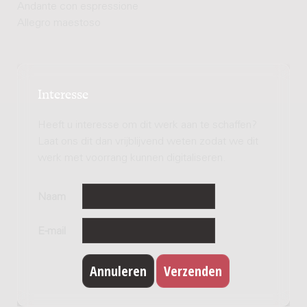
Andante con espressione
Allegro maestoso
Interesse
Heeft u interesse om dit werk aan te schaffen?
Laat ons dit dan vrijblijvend weten zodat we dit
werk met voorrang kunnen digitaliseren.
Naam
E-mail