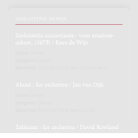
GERELATEERDE WERKEN
Sinfonietta concertante : voor amateur-
orkest, (1973) / Kees de Wijs
Genre:
Orkest
Subgenre:
Orkest
Bezetting:
2220 0200 timp perc pf str(vl vla vc)
About : for orchestra / Jan van Dijk
Genre:
Orkest
Subgenre:
Orkest
Bezetting:
3233 4331 timp 6perc hp str
Tableaux : for orchestra / David Rowland