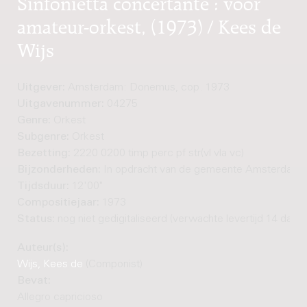
Sinfonietta concertante : voor
amateur-orkest, (1973) / Kees de
Wijs
Uitgever:
Amsterdam: Donemus, cop. 1973
Uitgavenummer:
04275
Genre:
Orkest
Subgenre:
Orkest
Bezetting:
2220 0200 timp perc pf str(vl vla vc)
Bijzonderheden:
In opdracht van de gemeente Amsterdam
Tijdsduur:
12'00"
Compositiejaar:
1973
Status:
nog niet gedigitaliseerd (verwachte levertijd 14 dage
Auteur(s):
Wijs, Kees de
(Componist)
Bevat:
Allegro capricioso