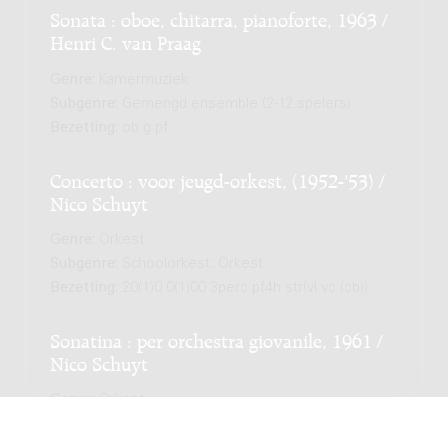
Sonata : oboe, chitarra, pianoforte, 1963 /
Henri C. van Praag
Genre:
Kamermuziek
Subgenre:
Gemengd ensemble (2-12 spelers)
Bezetting:
ob g pf
Concerto : voor jeugd-orkest, (1952-'53) /
Nico Schuyt
Genre:
Orkest
Subgenre:
Schoolorkest; Orkest
Bezetting:
20(1)0 0(1)00 3perc pf4h str(vl vc (cb))
Sonatina : per orchestra giovanile, 1961 /
Nico Schuyt
Genre:
Orkest
Subgenre:
Schoolorkest