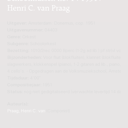
Henri C. van Praag
Uitgever:
Amsterdam: Donemus, cop. 1951
Uitgavenummer:
04403
Genre:
Orkest
Subgenre:
Schoolorkest
Bezetting:
1010/2rec 0000 8perc (1-2g ad lib.) pf str(vl vc)
Bijzonderheden:
Voor fluit (blokfluiten), klarinet (blokfluiten), 
slagwerkers, klokkenspel (piano), 1-2 gitaren ad lib., piano, 24
4 cello's. - Opgedragen aan de Volksmuziekschool, Amsterd
Tijdsduur:
4'00"
Compositiejaar:
1951
Status:
nog niet gedigitaliseerd (verwachte levertijd 14 dage
Auteur(s):
Praag, Henri C. van
(Componist)