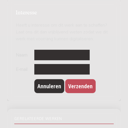
Interesse
Heeft u interesse om dit werk aan te schaffen?
Laat ons dit dan vrijblijvend weten zodat we dit
werk met voorrang kunnen digitaliseren.
Naam
E-mail
GERELATEERDE WERKEN