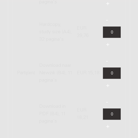
pagina's
Hardcopy,
EUR
study size (A4),
39,76
32 pagina's
Download naar
Partij(en)
Newzik (B4), 11
EUR 15,18
pagina's
Download in
EUR
PDF (B4), 11
18,21
pagina's