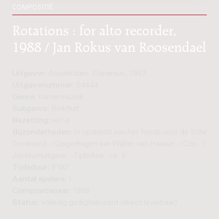
COMPOSITIE
Rotations : for alto recorder,
1988 / Jan Rokus van Roosendael
Uitgever:
Amsterdam: Donemus, 1997
Uitgavenummer:
04444
Genre:
Kamermuziek
Subgenre:
Blokfluit
Bezetting:
rec-a
Bijzonderheden:
In opdracht van het Fonds voor de Schepp
Toonkunst. - Opgedragen aan Walter van Hauwe. - Cop. 1988.
Jubileumuitgave. - Tijdsduur: ca. 9'
Tijdsduur:
9'00"
Aantal spelers:
1
Compositiejaar:
1988
Status:
volledig gedigitaliseerd (direct leverbaar)