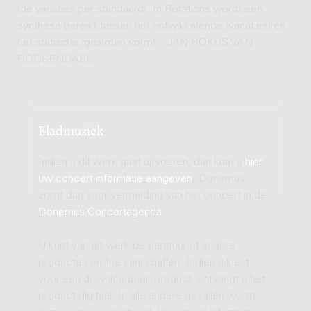
(de variaties per standaard). In Rotations wordt een
synthese bereikt tussen het ontwikkelende (variaties) en
het statische (gesloten vorm). - JAN ROKUS VAN
ROOSENDAEL
Bladmuziek
Indien u dit werk gaat uitvoeren, dan kunt u
hier
uw concert-informatie aangeven
. Donemus
zorgt dan voor vermelding van het concert in de
Donemus Concertagenda
.
U kunt van dit werk de partituur of andere
producten on-line aanschaffen. Indien u kiest
voor een downloadbaar product, ontvangt u het
product digitaal. In alle andere gevallen wordt