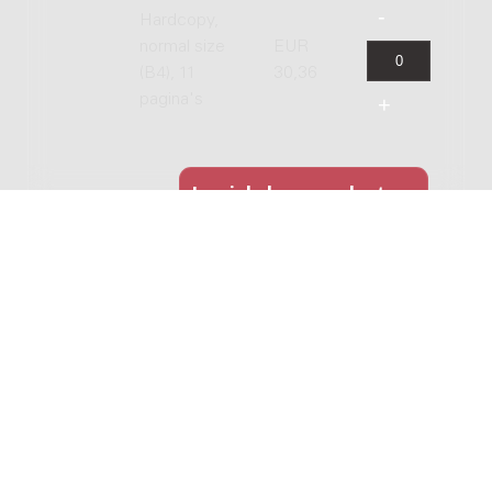
Hardcopy,
normal size
EUR
(B4), 11
30,36
pagina's
GERELATEERDE WERKEN
24 capriccio's voor viool solo
Genre:
Kamermuziek
Subgenre:
Viool
Bezetting:
vl