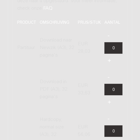
deze naar u opgestuurd. Voor meer informatie,
check onze
FAQ
.
PRODUCT
OMSCHRIJVING
PRIJS/STUK
AANTAL
Download naar
EUR
Partituur
Newzik (A3), 32
28,03
pagina's
Download in
EUR
PDF (A3), 32
33,63
pagina's
Hardcopy,
normal size
EUR
(A3), 32
56,06