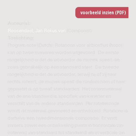
Auteur(s):
Roosendael, Jan Rokus van
(Componist)
Toelichting:
Program note (Dutch): Rotations voor altblokfluit (hobo)
kan op twee manieren worden uitgevoerd. De eerste
mogelijkheid is dat de uitvoerder de muziek speelt die
zoals gebruikelijk op één standaard staat. De tweede
mogelijkheid is dat de uitvoerder, terwijl hij of zij naar
rechts roteert, de muziek speelt die rondom hem of haar
geplaatst is op twaalf standaarden. Het notenmateriaal
van de ene standaard is specifiek van karakter en
verschilt van de andere standaarden. Per rotatieronde
wordt dit materiaal gevarieerd en ontwikkeld. Rotations is
derhalve een tweedimensionale compositie. Er vindt
immers zowel een ontwikkeling plaats in horizontale zin
(roterend van standaard tot standaard) als in verticale zin