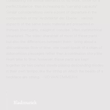
considering the formal elements of his work, strive for a
perfect balance, thus increasing its "carrying capacity".
Similar considerations were a point of departure in the
composition of my 'Architektur der Ebene' ; various
aspects of the same basic material are presented in
thirteen short parts, caught in concise, often symmetrical
structures. The static character of most of these parts -
but also the differences between them - bring about a
discontinuous flow of time; one could speak of a chain of
autonomous passages rather then a continuous story line.
From time to time, however, these parts are kept
together by two pianos slowly playing descending modes
in their own tempo, like the string on which the beads of a
necklace are strung. - IVO VAN EMMERIK
Bladmuziek