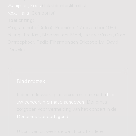
Waaijman, Kees
(Tekstdichter/librettist)
Kox, Hans
(Componist)
Toelichting:
Program note (Dutch): Première: 17 november 1989 -
Young-Hee Kim, Nico van der Meel, Lieuwe Visser, Groot
Omroepkoor, Radio Filharmonisch Orkest o.l.v. David
Porcelijn
Bladmuziek
Indien u dit werk gaat uitvoeren, dan kunt u
hier
uw concert-informatie aangeven
. Donemus
zorgt dan voor vermelding van het concert in de
Donemus Concertagenda
.
U kunt van dit werk de partituur of andere