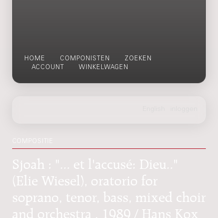
HOME
COMPONISTEN
ZOEKEN
ACCOUNT
WINKELWAGEN
COMPOSITIE
Sjoah : "... et l'accusé: Dieu.."
(Elie Wiesel), oratorio for
soprano, tenor, bass, mixed choir
and orchestra , 1989 / Hans Kox