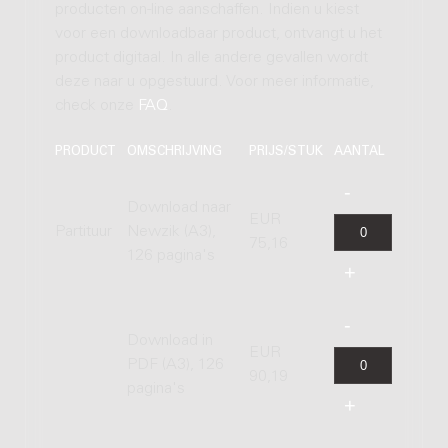
producten on-line aanschaffen. Indien u kiest
voor een downloadbaar product, ontvangt u het
product digitaal. In alle andere gevallen wordt
deze naar u opgestuurd. Voor meer informatie,
check onze
FAQ
.
PRODUCT
OMSCHRIJVING
PRIJS/STUK
AANTAL
Download naar
EUR
Partituur
Newzik (A3),
75,16
126 pagina's
Download in
EUR
PDF (A3), 126
90,19
pagina's