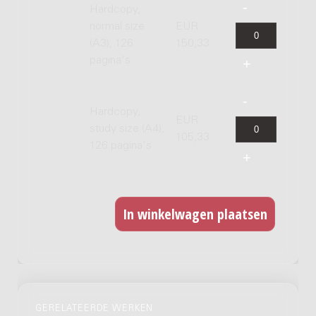
Hardcopy,
normal size
EUR
(A3), 126
150,33
pagina's
Hardcopy,
EUR
study size (A4),
105,33
126 pagina's
GERELATEERDE WERKEN