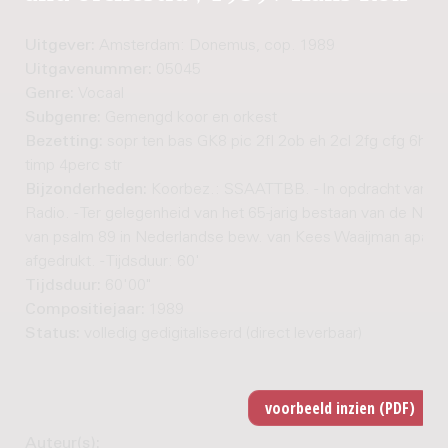
Uitgever:
Amsterdam: Donemus, cop. 1989
Uitgavenummer:
05045
Genre:
Vocaal
Subgenre:
Gemengd koor en orkest
Bezetting:
sopr ten bas GK8 pic 2fl 2ob eh 2cl 2fg cfg 6h 3tr
timp 4perc str
Bijzonderheden:
Koorbez.: SSAATTBB. - In opdracht van d
Radio. - Ter gelegenheid van het 65-jarig bestaan van de NCRV
van psalm 89 in Nederlandse bew. van Kees Waaijman apart
afgedrukt. - Tijdsduur: 60'
Tijdsduur:
60'00"
Compositiejaar:
1989
Status:
volledig gedigitaliseerd (direct leverbaar)
Auteur(s):