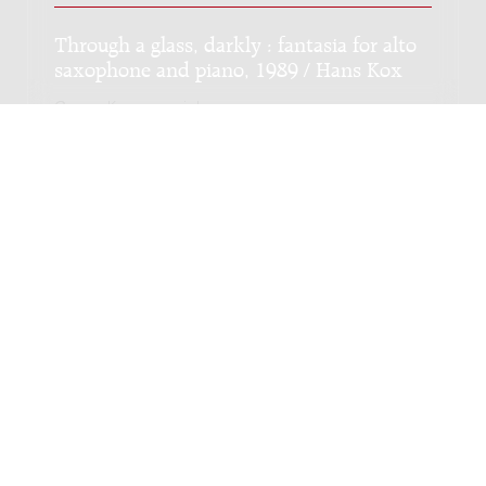
Through a glass, darkly : fantasia for alto
saxophone and piano, 1989 / Hans Kox
Genre:
Kamermuziek
Subgenre:
Saxofoon en toetsinstrument
Bezetting:
sax-a pf
Stabat Mater : voor sopraan, tenor
gemengd koor en orkest, 1998 / Jacques
Reuland
Genre:
Vocaal
Subgenre:
Gemengd koor en orkest
Bezetting:
sopr ten GK4 1111 2220 perc str(vla vc cb)
Te Deum : 1958 / Oscar van Hemel
Genre:
Vocaal
Subgenre:
Gemengd koor en orkest