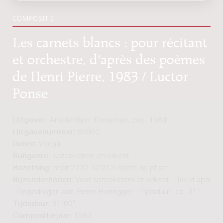
COMPOSITIE
Les carnets blancs : pour récitant
et orchestre, d'après des poèmes
de Henri Pierre, 1983 / Luctor
Ponse
Uitgever:
Amsterdam: Donemus, cop. 1984
Uitgavenummer:
05952
Genre:
Vocaal
Subgenre:
Spreekstem en orkest
Bezetting:
recit 2232 3230 3-4perc hp pf str
Bijzonderheden:
Voor spreekstem en orkest. - Tekst apart a
- Opgedragen aan Pierre Honegger. - Tijdsduur: ca. 31'
Tijdsduur:
31'00"
Compositiejaar:
1983