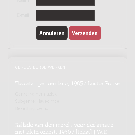
Naam
E-mail
GERELATEERDE WERKEN
Toccata : per cembalo, 1985 / Luctor Ponse
Genre:
Kamermuziek
Subgenre:
Klavecimbel
Bezetting:
cemb
Ballade van den merel : voor declamatie
met klein orkest, 1936 / [tekst] J.W.F.