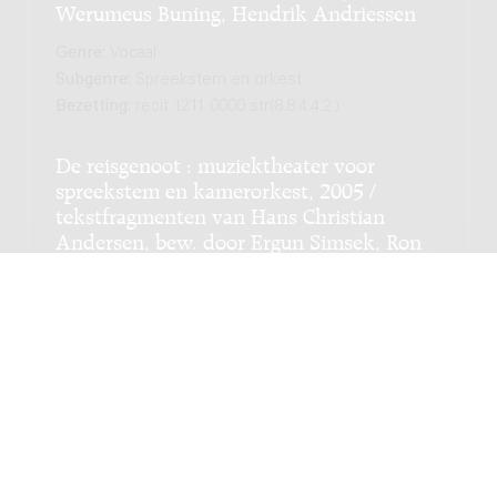
Werumeus Buning, Hendrik Andriessen
Genre:
Vocaal
Subgenre:
Spreekstem en orkest
Bezetting:
recit 1211 0000 str(8.8.4.4.2.)
De reisgenoot : muziektheater voor
spreekstem en kamerorkest, 2005 /
tekstfragmenten van Hans Christian
Andersen, bew. door Ergun Simsek, Ron
Ford
Genre:
Vocaal
Subgenre:
Spreekstem en orkest
Bezetting:
recit 2fl 2ob 2cl 2fg 2h 2trp 2trb timp perc
str
De maarschalk die zijn oor te luisteren
legde : voor spreekstem en orkest, 1998 /
op tekst van Annie M.G. Schmidt, Chiel