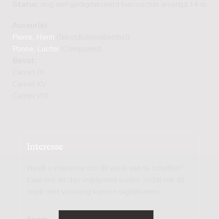
Status:
nog niet gedigitaliseerd (verwachte levertijd 14 dage
Auteur(s):
Pierre, Henri
(Tekstdichter/librettist)
Ponse, Luctor
(Componist)
Bevat:
Carnet IX
Carnet XV
Carnet VIII
Interesse
Heeft u interesse om dit werk aan te schaffen?
Laat ons dit dan vrijblijvend weten zodat we dit
werk met voorrang kunnen digitaliseren.