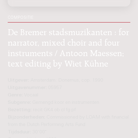
COMPOSITIE
De Bremer stadsmuzikanten : for
narrator, mixed choir and four
instruments / Antoon Maessen;
text editing by Wiet Kühne
Uitgever:
Amsterdam: Donemus, cop. 1990
Uitgavenummer:
05957
Genre:
Vocaal
Subgenre:
Gemengd koor en instrumenten
Bezetting:
recit GK4 ob cl fg pf
Bijzonderheden:
Commissioned by LOAM with financial sup
from the Dutch Performing Arts Fund.
Tijdsduur:
30'00"