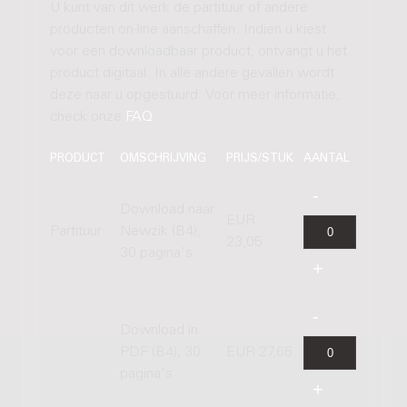
U kunt van dit werk de partituur of andere
producten on-line aanschaffen. Indien u kiest
voor een downloadbaar product, ontvangt u het
product digitaal. In alle andere gevallen wordt
deze naar u opgestuurd. Voor meer informatie,
check onze
FAQ
.
PRODUCT
OMSCHRIJVING
PRIJS/STUK
AANTAL
Download naar
EUR
Partituur
Newzik (B4),
23,05
30 pagina's
Download in
PDF (B4), 30
EUR 27,66
pagina's