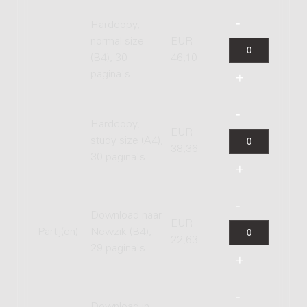
Hardcopy,
normal size
EUR
(B4), 30
46,10
pagina's
Hardcopy,
EUR
study size (A4),
38,36
30 pagina's
Download naar
EUR
Partij(en)
Newzik (B4),
22,63
29 pagina's
Download in