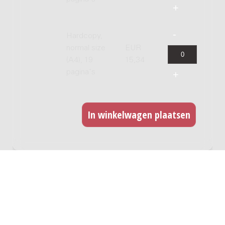
Hardcopy,
normal size
EUR
(A4), 19
15,34
pagina's
GERELATEERDE WERKEN
De kinderkruistocht : voor school- of
jeugdkoor en orkest, 1962 / gedicht Mart.