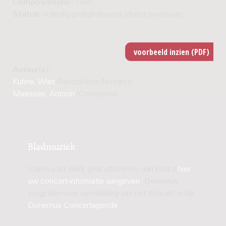
Compositiejaar:
1990
Status:
volledig gedigitaliseerd (direct leverbaar)
Auteur(s):
Kuhne, Wiet
(Tekstdichter/librettist)
Maessen, Antoon
(Componist)
Bladmuziek
Indien u dit werk gaat uitvoeren, dan kunt u
hier
uw concert-informatie aangeven
. Donemus
zorgt dan voor vermelding van het concert in de
Donemus Concertagenda
.