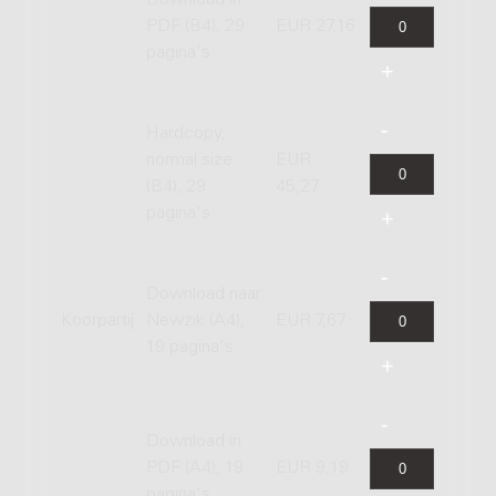
PDF (B4), 29
EUR 27,16
pagina's
Hardcopy,
normal size
EUR
(B4), 29
45,27
pagina's
Download naar
Koorpartij
Newzik (A4),
EUR 7,67
19 pagina's
Download in
PDF (A4), 19
EUR 9,19
pagina's