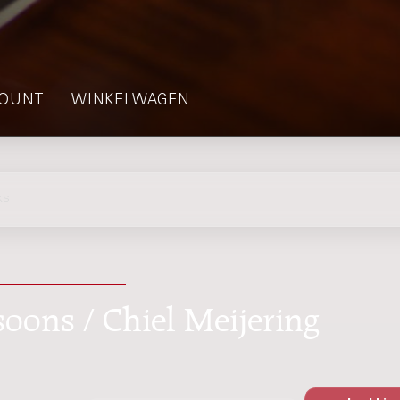
OUNT
WINKELWAGEN
ks
ssoons / Chiel Meijering