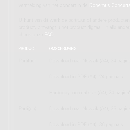
vermelding van het concert in de
Donemus Concert
U kunt van dit werk de partituur of andere producten
product, ontvangt u het product digitaal. In alle and
check onze
FAQ
.
PRODUCT
OMSCHRIJVING
Partituur
Download naar Newzik (A4), 24 pagin
Download in PDF (A4), 24 pagina's
Hardcopy, normal size (A4), 24 pagina
Partij(en)
Download naar Newzik (A4), 36 pagin
Download in PDF (A4), 36 pagina's