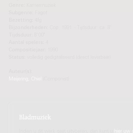
Genre:
Kamermuziek
Subgenre:
Fagot
Bezetting:
4fg
Bijzonderheden:
Cop. 1991. - Tijdsduur: ca. 8'
Tijdsduur:
8'00"
Aantal spelers:
4
Compositiejaar:
1990
Status:
volledig gedigitaliseerd (direct leverbaar)
Auteur(s):
Meijering, Chiel
(Componist)
Bladmuziek
Indien u dit werk gaat uitvoeren, dan kunt u
hier uw 