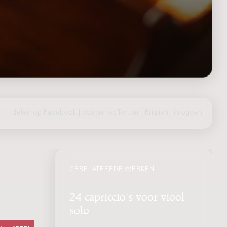
delen op Facebook
|
posten op Twitter
|
English
|
inloggen
GERELATEERDE WERKEN
24 capriccio's voor viool
solo