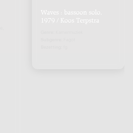
Waves : bassoon solo,
1979 / Koos Terpstra
e,
Genre:
Kamermuziek
Subgenre:
Fagot
Bezetting:
fg