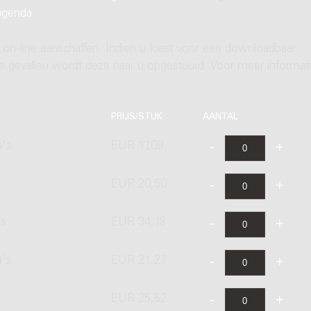
agenda
.
 on-line aanschaffen. Indien u kiest voor een downloadbaar
ere gevallen wordt deze naar u opgestuurd. Voor meer informati
PRIJS/STUK
AANTAL
a's
EUR 17,09
EUR 20,50
's
EUR 34,18
a's
EUR 21,27
EUR 25,52