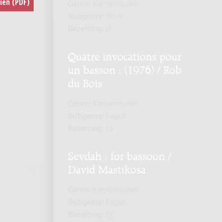
Genre:
Kamermuziek
Subgenre:
Viool
Bezetting:
vl
Quatre invocations pour
un basson : (1976) / Rob
du Bois
Genre:
Kamermuziek
Subgenre:
Fagot
Bezetting:
fg
Sevdah : for bassoon /
David Mastikosa
Genre:
Kamermuziek
Subgenre:
Fagot
Bezetting:
fg