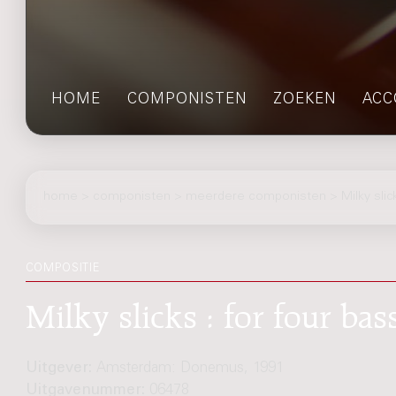
HOME
COMPONISTEN
ZOEKEN
ACC
home
>
componisten
> meerdere componisten > Milky slic
COMPOSITIE
Milky slicks : for four ba
Uitgever:
Amsterdam: Donemus, 1991
Uitgavenummer:
06478