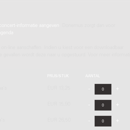
concert-informatie aangeven
. Donemus zorgt dan voor
agenda
.
 on-line aanschaffen. Indien u kiest voor een downloadbaar
ere gevallen wordt deze naar u opgestuurd. Voor meer informati
PRIJS/STUK
AANTAL
na's
EUR 13,25
EUR 15,90
a's
EUR 26,50