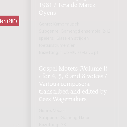
1981 / Tera de Marez
Oyens
Genre:
Kamermuziek
Subgenre:
Gemengd ensemble (2-12
spelers); Blaas en strijk en
toetsinstrument(en)
Bezetting:
fl ob vl(vla) vla vc pf
Gospel Motets (Volume I)
: for 4, 5, 6 and 8 voices /
Various composers;
transcribed and edited by
Cees Wagemakers
Genre:
Vocaal
Subgenre:
Gemengd koor
Bezetting:
GK