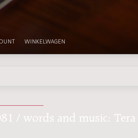
OUNT
WINKELWAGEN
1981 / words and music: Tera