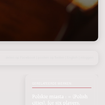
delen op Facebook
|
posten op Twitter
|
English
|
inloggen
GERELATEERDE WERKEN
Polskie miasta : = (Polish
cities), for six players,