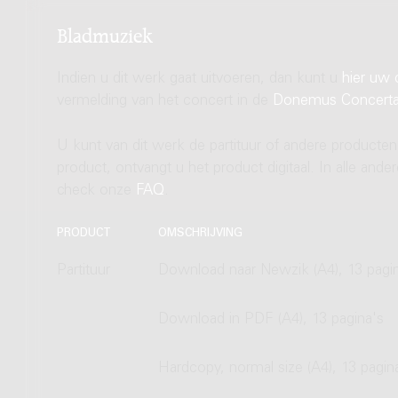
Bladmuziek
Indien u dit werk gaat uitvoeren, dan kunt u
hier uw 
vermelding van het concert in de
Donemus Concert
U kunt van dit werk de partituur of andere producten
product, ontvangt u het product digitaal. In alle and
check onze
FAQ
.
PRODUCT
OMSCHRIJVING
Partituur
Download naar Newzik (A4), 13 pagi
Download in PDF (A4), 13 pagina's
Hardcopy, normal size (A4), 13 pagin