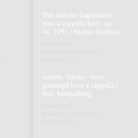
Vier antieke fragmenten :
voor a cappella koor, op.
41, 1951 / Marius Flothuis
Genre:
Vocaal
Subgenre:
Gemengd koor
e,
Bezetting:
GK4
Adeste, fideles : voor
gemengd koor a cappella /
Rud. Mengelberg
Genre:
Vocaal
Subgenre:
Gemengd koor
Bezetting:
GK8