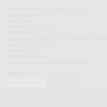
Uitgever:
Amsterdam: Donemus, cop. 1982
Uitgavenummer:
06661
Genre:
Vocaal
Subgenre:
Gemengd koor
Bezetting:
GK4
Bijzonderheden:
Voor koor SATB, met divisi. - Tekst ap
afgedrukt. - Tijdsduur: ca. 10'
Tijdsduur:
10'00"
Compositiejaar:
1981
Status:
volledig gedigitaliseerd (direct leverbaar)
Auteur(s):
Marez Oyens, Tera de
(Tekstdichter/librettist)
Marez Oyens, Tera de
(Componist)