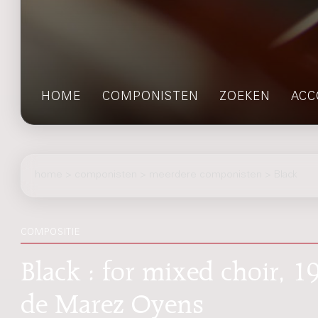
HOME
COMPONISTEN
ZOEKEN
ACC
home
>
componisten
> meerdere componisten > Black
COMPOSITIE
Black : for mixed choir, 
de Marez Oyens