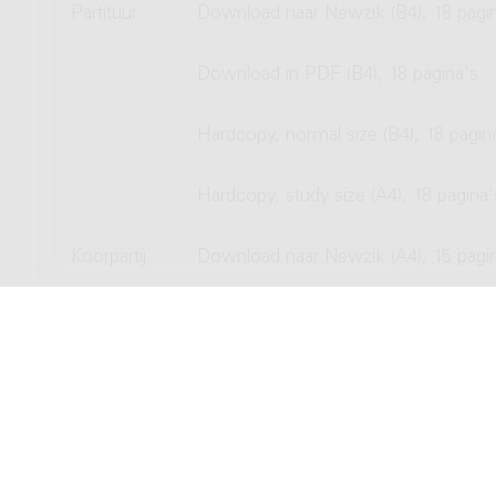
Partituur
Download naar Newzik (B4), 18 pagi
Download in PDF (B4), 18 pagina's
Hardcopy, normal size (B4), 18 pagin
Hardcopy, study size (A4), 18 pagina'
Koorpartij
Download naar Newzik (A4), 15 pagi
Download in PDF (A4), 15 pagina's
Hardcopy, normal size (A4), 15 pagin