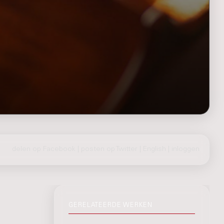
delen op Facebook
|
posten op Twitter
|
English
|
inloggen
GERELATEERDE WERKEN