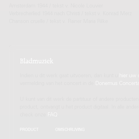
Amsterdam 1944 / tekst v. Nicole Louvier
Verbrecherlied 1944 nach Christi / tekst v. Konrad Merz
Chanson cruelle / tekst v. Rainer Maria Rilke
Bladmuziek
Indien u dit werk gaat uitvoeren, dan kunt u
hier uw 
vermelding van het concert in de
Donemus Concert
U kunt van dit werk de partituur of andere producten
product, ontvangt u het product digitaal. In alle and
check onze
FAQ
.
PRODUCT
OMSCHRIJVING