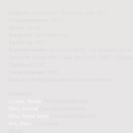
Uitgever:
Amsterdam: Donemus, cop. 1957
Uitgavenummer:
06670
Genre:
Vocaal
Subgenre:
Gemengd koor
Bezetting:
GK4
Bijzonderheden:
Voor koor SATB. - In opdracht van de
gemeente Amsterdam. - Jaar van comp.: 1956. - Tijdsduu
Tijdsduur:
8'00"
Compositiejaar:
1956
Status:
volledig gedigitaliseerd (direct leverbaar)
Auteur(s):
Louvier, Nicole
(Tekstdichter/librettist)
Merz, Konrad
(Tekstdichter/librettist)
Rilke, Rainer Maria
(Tekstdichter/librettist)
Kox, Hans
(Componist)
Bevat: