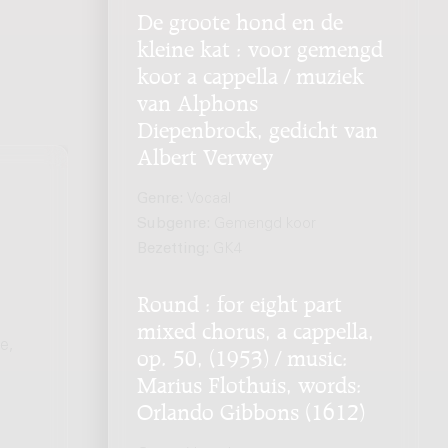
De groote hond en de
kleine kat : voor gemengd
koor a cappella / muziek
van Alphons
Diepenbrock, gedicht van
Albert Verwey
Genre:
Vocaal
Subgenre:
Gemengd koor
Bezetting:
GK4
Round : for eight part
mixed chorus, a cappella,
e,
op. 50, (1953) / music:
Marius Flothuis, words:
Orlando Gibbons (1612)