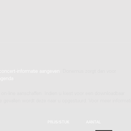
concert-informatie aangeven
. Donemus zorgt dan voor
agenda
.
 on-line aanschaffen. Indien u kiest voor een downloadbaar
ere gevallen wordt deze naar u opgestuurd. Voor meer informati
PRIJS/STUK
AANTAL