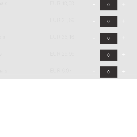
na's
EUR 18,08
EUR 21,69
a's
EUR 36,16
s
EUR 29,99
na's
EUR 6,97
EUR 8,37
a's
EUR 13,95