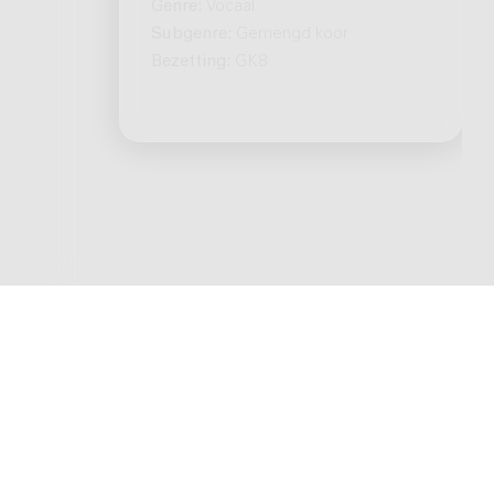
Genre:
Vocaal
Subgenre:
Gemengd koor
Bezetting:
GK8