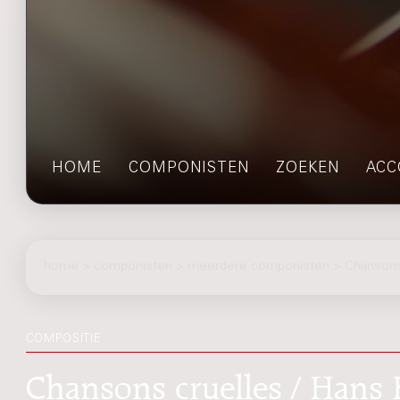
HOME
COMPONISTEN
ZOEKEN
ACC
home
>
componisten
> meerdere componisten > Chansons
COMPOSITIE
Chansons cruelles / Hans