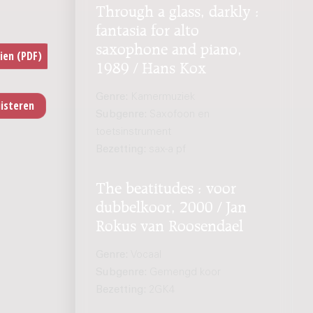
Through a glass, darkly :
fantasia for alto
saxophone and piano,
1989 / Hans Kox
Genre:
Kamermuziek
Subgenre:
Saxofoon en
toetsinstrument
Bezetting:
sax-a pf
The beatitudes : voor
dubbelkoor, 2000 / Jan
Rokus van Roosendael
Genre:
Vocaal
Subgenre:
Gemengd koor
Bezetting:
2GK4