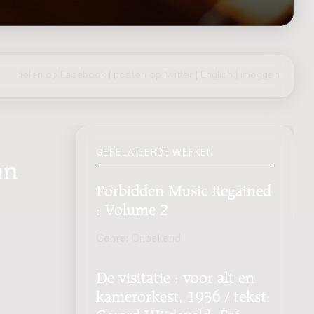
delen op Facebook
|
posten op Twitter
|
English
|
inloggen
GERELATEERDE WERKEN
an
Forbidden Music Regained
: Volume 2
Genre:
Onbekend
De visitatie : voor alt en
kamerorkest, 1936 / tekst:
Gerard Wijdeveld, Fré