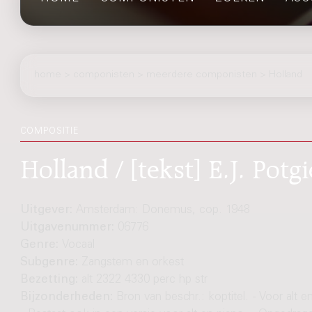
home
>
componisten
> meerdere componisten > Holland
COMPOSITIE
Holland / [tekst] E.J. Pot
Uitgever:
Amsterdam: Donemus, cop. 1948
Uitgavenummer:
06776
Genre:
Vocaal
Subgenre:
Zangstem en orkest
Bezetting:
alt 2322 4330 perc hp str
Bijzonderheden:
Bron van beschr.: koptitel. - Voor alt e