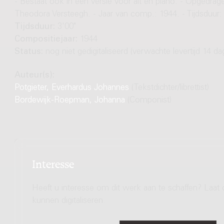
- Bestaat ook in een versie voor alt en piano. - Opgedrag
Theodora Versteegh. - Jaar van comp.: 1944. - Tijdsduur: 
Tijdsduur:
3'00"
Compositiejaar:
1944
Status:
nog niet gedigitaliseerd (verwachte levertijd 14 da
Auteur(s):
Potgieter, Everhardus Johannes
(Tekstdichter/librettist)
Bordewijk-Roepman, Johanna
(Componist)
Interesse
Heeft u interesse om dit werk aan te schaffen? Laat 
kunnen digitaliseren.