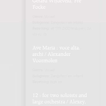
Focke
Genre:
Vocaal
Subgenre:
Zangstem en orkest
Bezetting:
alt 1111 2100 timp perc 2vl
vla vc cb
Ave Maria : voce alta,
archi / Alexander
Voormolen
Genre:
Vocaal
Subgenre:
Zangstem en orkest
Bezetting:
high str
12 : for two soloists and
large orchestra / Alexey,