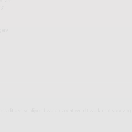
en aan
3'
gen)
ons dit dan vrijblijvend weten zodat we dit werk met voorrang