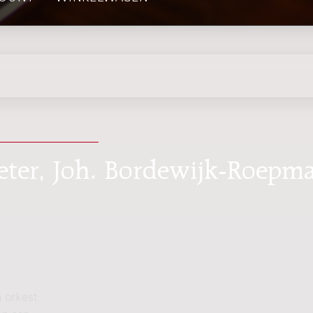
gieter, Joh. Bordewijk-Roepm
n orkest.