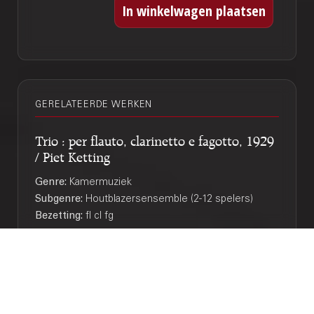
GERELATEERDE WERKEN
Trio : per flauto, clarinetto e fagotto, 1929
/ Piet Ketting
Genre:
Kamermuziek
Subgenre:
Houtblazersensemble (2-12 spelers)
Bezetting:
fl cl fg
Dorpsdans : voor vierstemmig gemengd
koor en piano, 1941 / tekst: Jacques Perk,
Oscar van Hemel
Genre:
Vocaal