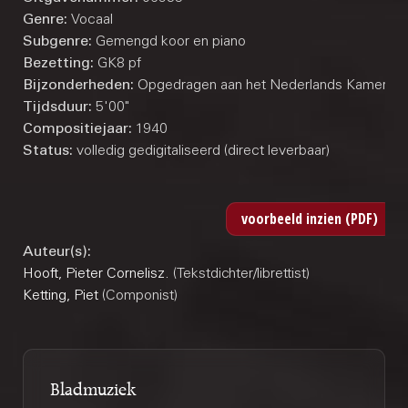
Genre:
Vocaal
Subgenre:
Gemengd koor en piano
Bezetting:
GK8 pf
Bijzonderheden:
Opgedragen aan het Nederlands Kamerkoo
Tijdsduur:
5'00"
Compositiejaar:
1940
Status:
volledig gedigitaliseerd (direct leverbaar)
Auteur(s):
Hooft, Pieter Cornelisz.
(Tekstdichter/librettist)
Ketting, Piet
(Componist)
Bladmuziek