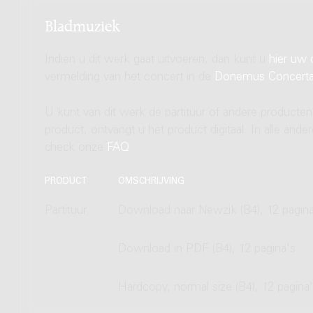
Bladmuziek
Indien u dit werk gaat uitvoeren, dan kunt u
hier uw 
vermelding van het concert in de
Donemus Concert
U kunt van dit werk de partituur of andere producten
product, ontvangt u het product digitaal. In alle and
check onze
FAQ
.
PRODUCT
OMSCHRIJVING
Partituur
Download naar Newzik (B4), 12 pagina
Download in PDF (B4), 12 pagina's
Hardcopy, normal size (B4), 12 pagina