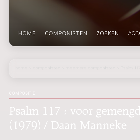
HOME
COMPONISTEN
ZOEKEN
ACC
home
>
componisten
> meerdere componisten > Psalm 11
COMPOSITIE
Psalm 117 : voor gemengd
(1979) / Daan Manneke