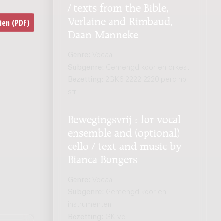
/ texts from the Bible,
Verlaine and Rimbaud,
Daan Manneke
Genre:
Vocaal
Subgenre:
Gemengd koor en orkest
Bezetting:
2GK6 2222 2220 perc hp
str
Bewegingsvrij : for vocal
ensemble and (optional)
cello / text and music by
Bianca Bongers
Genre:
Vocaal
Subgenre:
Gemengd koor en
instrumenten
Bezetting:
GK vc