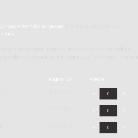
concert-informatie aangeven
. Donemus zorgt dan voor
agenda
.
 on-line aanschaffen. Indien u kiest voor een downloadbaar
ere gevallen wordt deze naar u opgestuurd. Voor meer informati
PRIJS/STUK
AANTAL
's
EUR 15,59
EUR 18,71
's
EUR 31,19