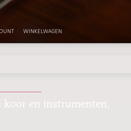
OUNT
WINKELWAGEN
7
 koor en instrumenten,