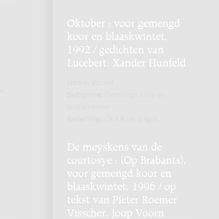
Oktober : voor gemengd
koor en blaaskwintet,
1992 / gedichten van
Lucebert, Xander Hunfeld
Genre:
Vocaal
e,
Subgenre:
Gemengd koor en
instrumenten
Bezetting:
GK4 fl ob cl fg h
De meyskens van de
courtosye : (Op Brabants),
voor gemengd koor en
blaaskwintet, 1996 / op
tekst van Pieter Roemer
Visscher, Joop Voorn