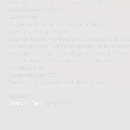
Uitgever:
Amsterdam: Donemus, cop. 1980
Uitgavenummer:
07079
Genre:
Vocaal
Subgenre:
Gemengd koor en instrumenten
Bezetting:
GK4 trp trb org
Bijzonderheden:
Voor koor SATB, trompet, trombone e
- Er bestaat nog een werk met deze titel. - Hebreeuwse te
memoriam M. König. - Opgedragen aan Kees de Wijs en 
Collegium Musicum Amstelodamense. - Tijdsduur: 5'
Tijdsduur:
5'00"
Compositiejaar:
1979
Status:
volledig gedigitaliseerd (direct leverbaar)
Auteur(s):
Manneke, Daan
(Componist)