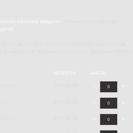
concert-informatie aangeven
. Donemus zorgt dan voor
agenda
.
 on-line aanschaffen. Indien u kiest voor een downloadbaar
ere gevallen wordt deze naar u opgestuurd. Voor meer informati
PRIJS/STUK
AANTAL
 pagina's
EUR 49,09
na's
EUR 58,90
pagina's
EUR 98,18