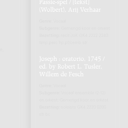
Passie-spel / [tekst]
(Wolbert), Arij Verhaar
Genre:
Vocaal
Subgenre:
Gemengd koor en orkest
Bezetting:
recit JoK GK4 2222 2240
timp perc hp pf/cemb str
e,
Joseph : oratorio, 1745 /
ed. by Robert L. Tusler,
Willem de Fesch
Genre:
Vocaal
Subgenre:
Vocaal ensemble (2-12)
en orkest; Gemengd koor en orkest
Bezetting:
soloists GK4 2220 0200
str bc