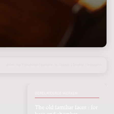
delen op Facebook
|
posten op Twitter
|
English
|
inloggen
GERELATEERDE WERKEN
The old familiar faces : for
bass and chamber