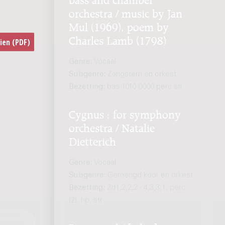
orchestra / music by Jan
Mul (1969), poem by
Charles Lamb (1798)
Genre:
Vocaal
Subgenre:
Zangstem en orkest
Bezetting:
bas 1010 0000 perc str
Cygnus : for symphony
orchestra / Natalie
Dietterich
Genre:
Vocaal
Subgenre:
Gemengd koor en orkest
Bezetting:
2d1,2,2,2 - 4,3,3,1, perc
(2), hp, str