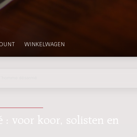
OUNT
WINKELWAGEN
 L'homme désarmé
: voor koor, solisten en