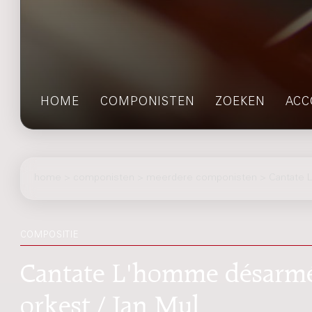
HOME
COMPONISTEN
ZOEKEN
ACC
home
>
componisten
> meerdere componisten > Cantate
COMPOSITIE
Cantate L'homme désarmé 
orkest / Jan Mul