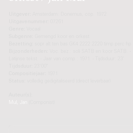
Uitgever:
Amsterdam: Donemus, cop. 1972
Uitgavenummer:
07261
Genre:
Vocaal
Subgenre:
Gemengd koor en orkest
Bezetting:
sopr alt ten bas GK4 2222 2220 timp perc hp 
Bijzonderheden:
Voc. bez.: soli SATB en koor SATB. -
Latijnse tekst. - Jaar van comp.: 1971. - Tijdsduur: 23'
Tijdsduur:
23'00"
Compositiejaar:
1971
Status:
volledig gedigitaliseerd (direct leverbaar)
Auteur(s):
Mul, Jan
(Componist)