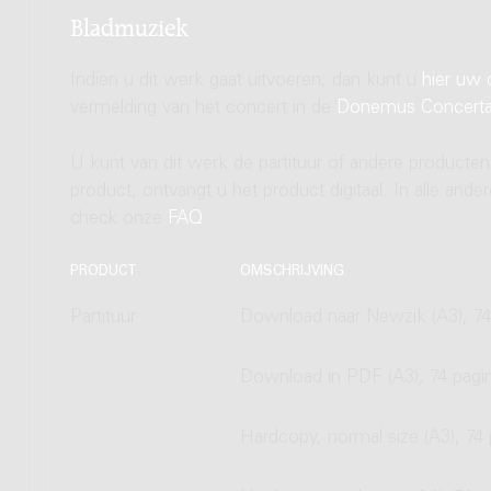
Bladmuziek
Indien u dit werk gaat uitvoeren, dan kunt u
hier uw 
vermelding van het concert in de
Donemus Concert
U kunt van dit werk de partituur of andere producten
product, ontvangt u het product digitaal. In alle and
check onze
FAQ
.
PRODUCT
OMSCHRIJVING
Partituur
Download naar Newzik (A3), 74
Download in PDF (A3), 74 pagi
Hardcopy, normal size (A3), 74 