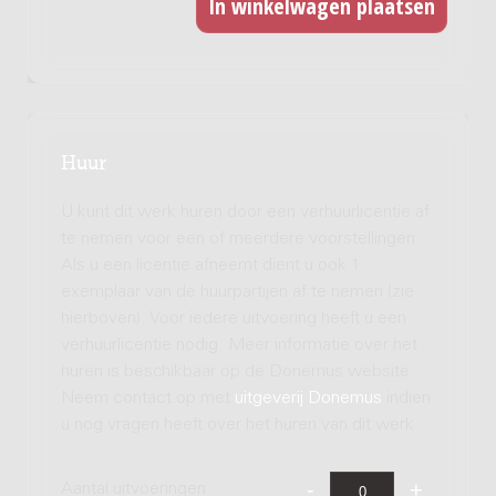
Huur
U kunt dit werk huren door een verhuurlicentie af
te nemen voor een of meerdere voorstellingen.
Als u een licentie afneemt dient u ook 1
exemplaar van de huurpartijen af te nemen (zie
hierboven). Voor iedere uitvoering heeft u een
verhuurlicentie nodig. Meer informatie over het
huren is beschikbaar op de Donemus website.
Neem contact op met
uitgeverij Donemus
indien
u nog vragen heeft over het huren van dit werk.
Aantal uitvoeringen