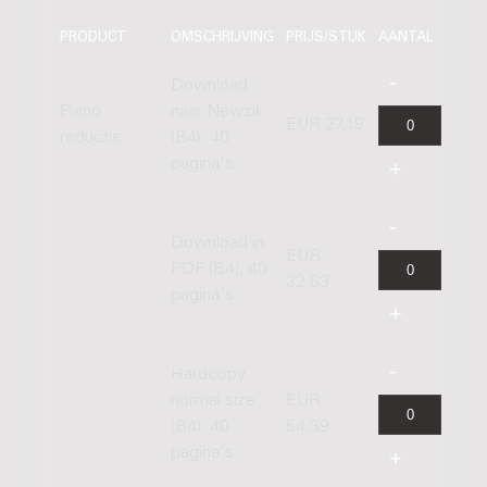
PRODUCT
OMSCHRIJVING
PRIJS/STUK
AANTAL
Download
Piano
naar Newzik
EUR 27,19
reductie
(B4), 40
pagina's
Download in
EUR
PDF (B4), 40
32,63
pagina's
Hardcopy,
normal size
EUR
(B4), 40
54,39
pagina's