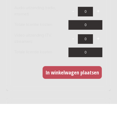
Audio uitzending (radio,
internet)
Totale licentie kosten
Video uitzending (TV,
streamen)
Totale licentie kosten
CD opname