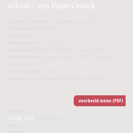
orkest / van Hans Osieck
Uitgever:
Amsterdam: Donemus, cop. 1950
Uitgavenummer:
07459
Genre:
Orkest
Subgenre:
Piano en orkest
Bezetting:
2222 2110 timp perc cel str pf-solo
Bijzonderheden:
Jaar van comp.: 1950. - Tijdsduur: 17'
Tijdsduur:
17'00"
Compositiejaar:
1950
Status:
volledig gedigitaliseerd (direct leverbaar)
Auteur(s):
Osieck, Hans
(Componist)
Bevat:
Allegro