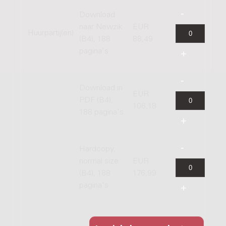
Download
naar Newzik
EUR
Huurpartij(en)
(B4), 188
88,49
pagina's
Download in
EUR
PDF (B4),
106,18
188 pagina's
Hardcopy,
normal size
EUR
(B4), 188
176,99
pagina's