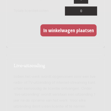
Totale licentiekosten
Live-uitzending
Indien het werk wordt opgenomen voor een live
radio- of TV-uitzending of internet-streaming kunt
u hier eenvoudig de licentie ontvangen. Onder
'live-uitzending' wordt verstaan een uitzending 1
jaar na de opname van het werk. Voor elke
uitzending dient u een licentie af te nemen.