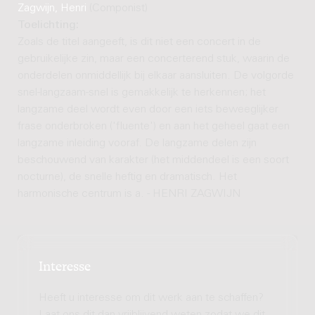
Zagwijn, Henri
(Componist)
Toelichting:
Zoals de titel aangeeft, is dit niet een concert in de
gebruikelijke zin, maar een concerterend stuk, waarin de
onderdelen onmiddellijk bij elkaar aansluiten. De volgorde
snel-langzaam-snel is gemakkelijk te herkennen; het
langzame deel wordt even door een iets beweeglijker
frase onderbroken ('fluente') en aan het geheel gaat een
langzame inleiding vooraf. De langzame delen zijn
beschouwend van karakter (het middendeel is een soort
nocturne), de snelle heftig en dramatisch. Het
harmonische centrum is a. - HENRI ZAGWIJN
Interesse
Heeft u interesse om dit werk aan te schaffen?