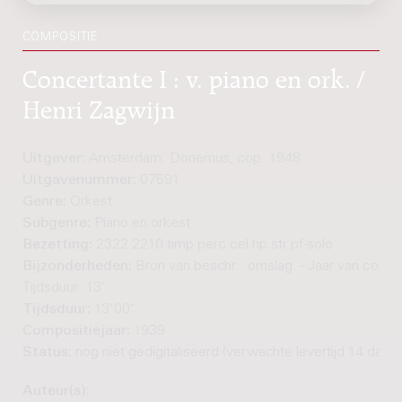
COMPOSITIE
Concertante I : v. piano en ork. /
Henri Zagwijn
Uitgever:
Amsterdam: Donemus, cop. 1948
Uitgavenummer:
07591
Genre:
Orkest
Subgenre:
Piano en orkest
Bezetting:
2322 2210 timp perc cel hp str pf-solo
Bijzonderheden:
Bron van beschr.: omslag. - Jaar van comp.
Tijdsduur: 13'
Tijdsduur:
13'00"
Compositiejaar:
1939
Status:
nog niet gedigitaliseerd (verwachte levertijd 14 dage
Auteur(s):