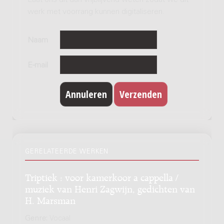
Laat ons dit dan vrijblijvend weten zodat we dit
werk met voorrang kunnen digitaliseren.
Naam
E-mail
GERELATEERDE WERKEN
Triptiek : voor kamerkoor a cappella /
muziek van Henri Zagwijn, gedichten van
H. Marsman
Genre:
Vocaal