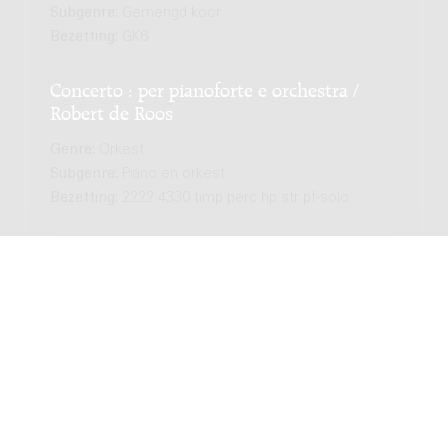
Subgenre:
Gemengd koor
Bezetting:
GK6
Concerto : per pianoforte e orchestra /
Robert de Roos
Genre:
Orkest
Subgenre:
Piano en orkest
Bezetting:
2222 4330 timp perc hp str pf-solo
Piano Concerto No. 1 : Levensdrift / Jesse
Passenier
Genre:
Orkest
Subgenre:
Piano en orkest
Bezetting:
picc 2fl 2ob eh 2cl-b bcl- 2bsn cbsn 4hn
4tpt-b 3 tbn btbn tb timp perc hp pf str
Le concerto pour Hrisanide : pour piano et