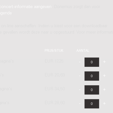
concert-informatie aangeven
. Donemus zorgt dan voor
agenda
.
 on-line aanschaffen. Indien u kiest voor een downloadbaar
ere gevallen wordt deze naar u opgestuurd. Voor meer informati
PRIJS/STUK
AANTAL
pagina's
EUR 17,25
's
EUR 20,69
agina's
EUR 34,50
gina's
EUR 28,60