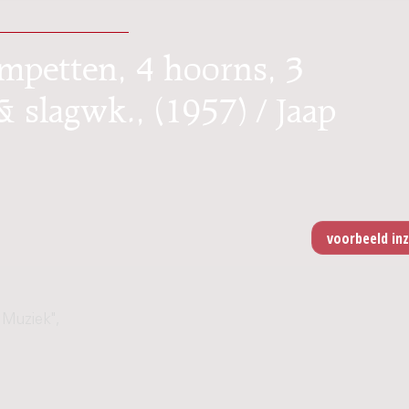
ompetten, 4 hoorns, 3
 slagwk., (1957) / Jaap
 Muziek",