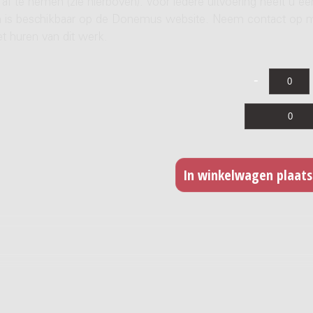
af te nemen (zie hierboven). Voor iedere uitvoering heeft u ee
ren is beschikbaar op de Donemus website. Neem contact op 
t huren van dit werk.