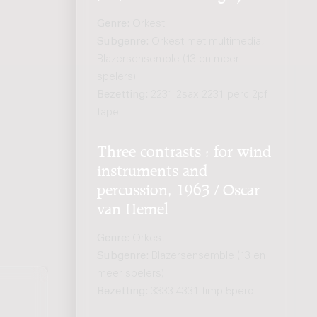
Genre:
Orkest
Subgenre:
Orkest met multimedia;
Blazersensemble (13 en meer
spelers)
Bezetting:
2231 2sax 2231 perc 2pf
tape
Three contrasts : for wind
instruments and
percussion, 1963 / Oscar
van Hemel
Genre:
Orkest
Subgenre:
Blazersensemble (13 en
meer spelers)
Bezetting:
3333 4331 timp 5perc