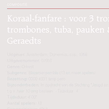
COMPOSITIE
Koraal-fanfare : voor 3 tr
trombones, tuba, pauken &
Geraedts
Uitgever:
Amsterdam: Donemus, cop. 1958
Uitgavenummer:
07658
Genre:
Orkest
Subgenre:
Blazersensemble (13 en meer spelers)
Bezetting:
0000 4331 timp perc
Bijzonderheden:
In opdracht van de Stichting "Jeugd en
t.g.v. haar 10-jarig bestaan. - Tijdsduur: 4'
Tijdsduur:
4'00"
Aantal spelers:
13