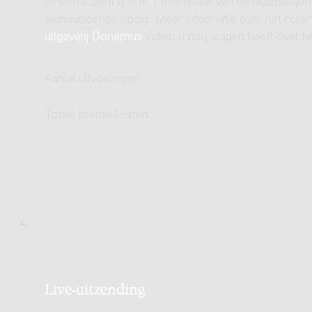
afneemt dient u ook 1 exemplaar van de huurpartijen 
verhuurlicentie nodig. Meer informatie over het hu
uitgeverij Donemus
indien u nog vragen heeft over he
Aantal uitvoeringen
Totale licentiekosten
Live-uitzending