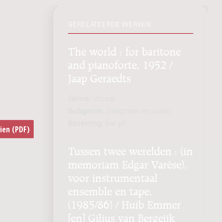
GERELATEERDE WERKEN
The world : for baritone
and pianoforte, 1952 /
Jaap Geraedts
Genre:
Vocaal
Subgenre:
Zangstem en piano
Bezetting:
bar pf
Tussen twee werelden : (in
memoriam Edgar Varèse),
voor instrumentaal
ensemble en tape,
(1985/86) / Huib Emmer
[en] Gilius van Bergeijk