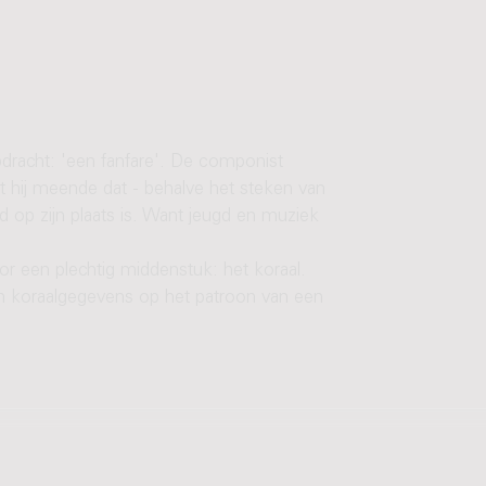
pdracht: 'een fanfare'. De componist
 hij meende dat - behalve het steken van
 op zijn plaats is. Want jeugd en muziek
r een plechtig middenstuk: het koraal.
en koraalgegevens op het patroon van een