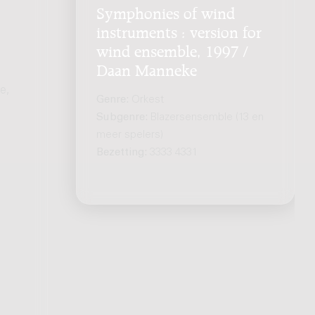
Symphonies of wind
instruments : version for
wind ensemble, 1997 /
Daan Manneke
e,
Genre:
Orkest
Subgenre:
Blazersensemble (13 en
meer spelers)
Bezetting:
3333 4331