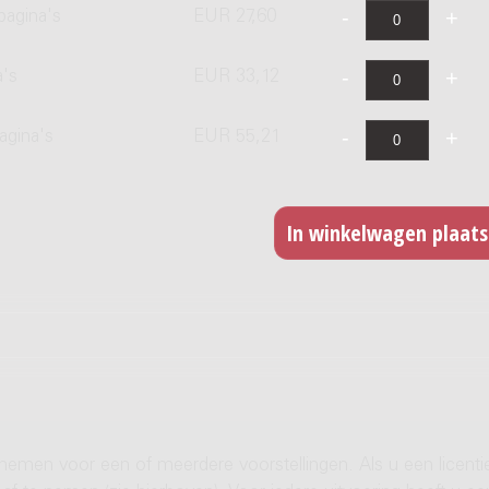
pagina's
EUR 27,60
a's
EUR 33,12
agina's
EUR 55,21
 nemen voor een of meerdere voorstellingen. Als u een licenti