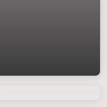
delen op Facebook
|
posten op Twitter
|
English
|
inloggen