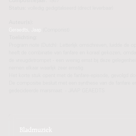
Compositiejaar:
1957
Status:
volledig gedigitaliseerd (direct leverbaar)
Auteur(s):
Geraedts, Jaap
(Componist)
Toelichting:
Program note (Dutch): Letterlijk omschreven, luidde de o
heeft de combinatie van fanfare en koraal gekozen, omdat
de vreugdetrompet - een weinig ernst bij deze gelegenheid
nemen elkaar waarlijk zeer ernstig.
Het korte stuk opent met de fanfare-episode, gevolgd doo
De compositie besluit met een synthese van de fanfare 
gedecideerde marsmaat. - JAAP GEAEDTS
Bladmuziek