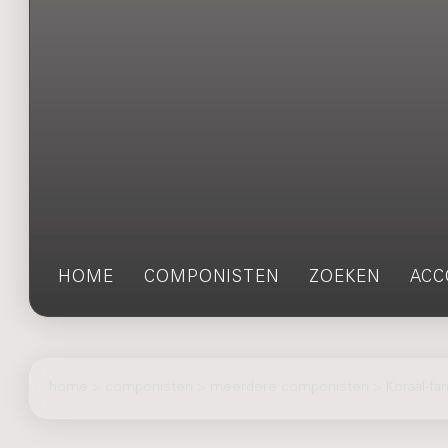
HOME
COMPONISTEN
ZOEKEN
ACC
home
>
componisten
> meerdere componisten > Koraal-fan