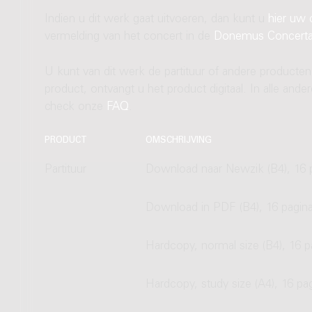
Indien u dit werk gaat uitvoeren, dan kunt u
hier uw 
vermelding van het concert in de
Donemus Concert
U kunt van dit werk de partituur of andere producten
product, ontvangt u het product digitaal. In alle and
check onze
FAQ
.
PRODUCT
OMSCHRIJVING
Partituur
Download naar Newzik (B4), 16 
Download in PDF (B4), 16 pagina
Hardcopy, normal size (B4), 16 p
Hardcopy, study size (A4), 16 pa