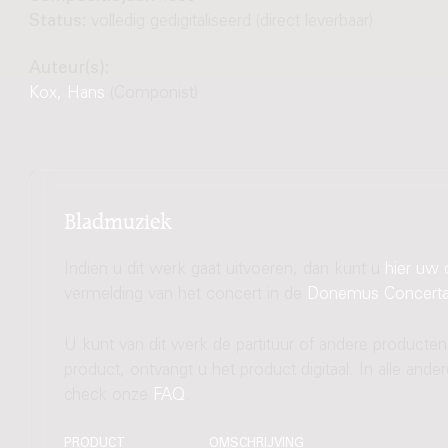
Status:
volledig gedigitaliseerd (direct leverbaar)
Auteur(s):
Kox, Hans
(Componist)
Bladmuziek
Indien u dit werk gaat uitvoeren, dan kunt u
hier uw 
vermelding van het concert in de
Donemus Concert
U kunt van dit werk de partituur of andere producten
product, ontvangt u het product digitaal. In alle and
check onze
FAQ
.
PRODUCT
OMSCHRIJVING