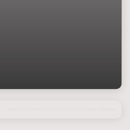
delen op Facebook
|
posten op Twitter
|
English
|
inloggen