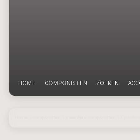
HOME
COMPONISTEN
ZOEKEN
ACC
home
>
componisten
> meerdere componisten > Cyclofoni