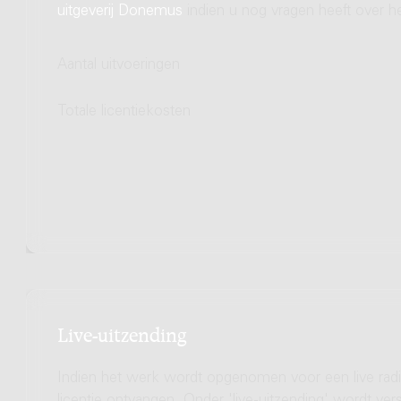
uitgeverij Donemus
indien u nog vragen heeft over he
Aantal uitvoeringen
Totale licentiekosten
Live-uitzending
Indien het werk wordt opgenomen voor een live radio