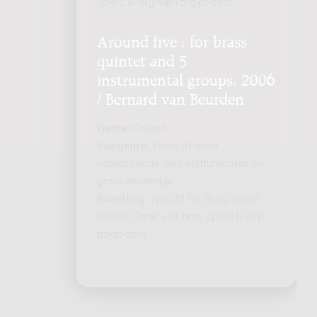
3perc el.org/ham.org-pf-solo
Around five : for brass
quintet and 5
instrumental groups, 2006
/ Bernard van Beurden
Genre:
Orkest
Subgenre:
Twee of meer
verschillende solo-instrumenten en
groot ensemble
Bezetting:
2pic 3fl 5cl 5bug 2sax-t
3sax-br 2mar vibr timp 2perc h-2trp-
trb-tb-solo