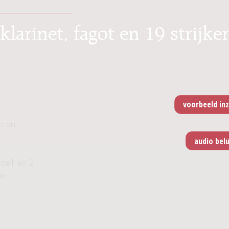
larinet, fagot en 19 strijker
n en
celli en 2
e. -