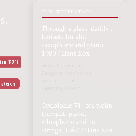
GERELATEERDE WERKEN
s,
Through a glass, darkly :
fantasia for alto
saxophone and piano,
1989 / Hans Kox
Genre:
Kamermuziek
Subgenre:
Saxofoon en
toetsinstrument
Bezetting:
sax-a pf
Cyclofonie VI : for violin,
trumpet, piano,
vibraphone and 16
strings, 1967 / Hans Kox