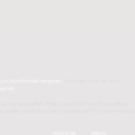
concert-informatie aangeven
. Donemus zorgt dan voor
agenda
.
 on-line aanschaffen. Indien u kiest voor een downloadbaar
ere gevallen wordt deze naar u opgestuurd. Voor meer informati
PRIJS/STUK
AANTAL