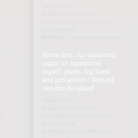
Genre:
Orkest
Subgenre:
Twee of meer
verschillende solo-instrumenten en
groot ensemble
Bezetting:
12vl 4cb trp-vibr-pf-vl-solo
Panta rhei : for electronic
organ (or hammond
organ), piano, big band
and percussion / Bernard
van den Boogaard
Genre:
Orkest
Subgenre:
Twee of meer
e,
verschillende solo-instrumenten en
groot ensemble
Bezetting:
0000 5sax 0440 el.g g-b