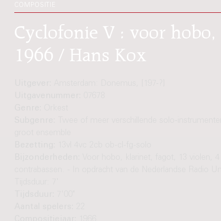
COMPOSITIE
Cyclofonie V : voor hobo, k
1966 / Hans Kox
Uitgever:
Amsterdam: Donemus, [197-?]
Uitgavenummer:
07678
Genre:
Orkest
Subgenre:
Twee of meer verschillende solo-instrumente
groot ensemble
Bezetting:
13vl 4vc 2cb ob-cl-fg-solo
Bijzonderheden:
Voor hobo, klarinet, fagot, 13 violen, 4 
contrabassen. - In opdracht van de Nederlandse Radio Uni
Tijdsduur: 7'
Tijdsduur:
7'00"
Aantal spelers:
22
Compositiejaar:
1966