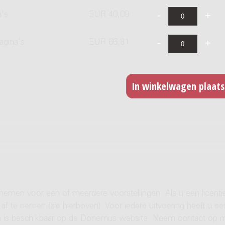
a's
EUR 40,09
agina's
EUR 66,81
 nemen voor een of meerdere voorstellingen. Als u een licenti
af te nemen (zie hierboven). Voor iedere uitvoering heeft u ee
ren is beschikbaar op de Donemus website. Neem contact op 