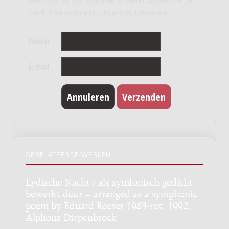
Laat ons dit dan vrijblijvend weten zodat we dit
werk met voorrang kunnen digitaliseren.
Naam
E-mail
GERELATEERDE WERKEN
Lydische Nacht / als symfonisch gedicht
bewerkt door = arranged as a symphonic
poem by Eduard Reeser 1983-rev. 1992,
Alphons Diepenbrock