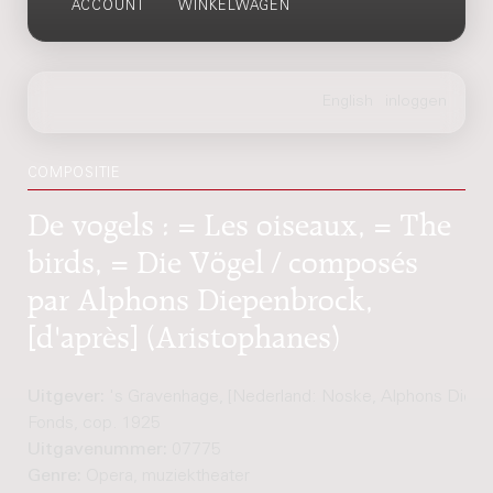
ACCOUNT
WINKELWAGEN
COMPOSITIE
De vogels : = Les oiseaux, = The
birds, = Die Vögel / composés
par Alphons Diepenbrock,
[d'après] (Aristophanes)
Uitgever:
's Gravenhage, [Nederland: Noske, Alphons Diep
Fonds, cop. 1925
Uitgavenummer:
07775
Genre:
Opera, muziektheater