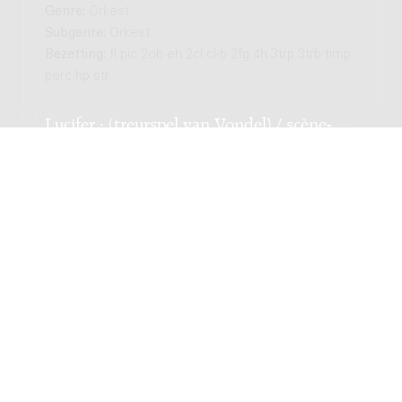
Genre:
Orkest
Subgenre:
Orkest
Bezetting:
fl pic 2ob eh 2cl cl-b 2fg 4h 3trp 3trb timp
perc hp str
Lucifer : (treurspel van Vondel) / scène-
muziek van Henri Zagwijn
Genre:
Opera, muziektheater
Subgenre:
Vrouwenkoor en orkest
Bezetting:
VK4 1100 1210 timp perc pf str
Toneelmuziek bij Vondel's Gijsbreght van
Aemstel : (1937) / Henk Badings
Genre:
Opera, muziektheater
Subgenre:
Vrouwenkoor en orkest
Bezetting:
alt VK 2222 4220 timp perc cel(pf) str