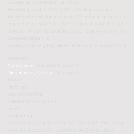
Subgenre:
Vrouwenkoor en orkest
Bezetting:
recit ten VK2 3332 3300 timp perc hp str
Bijzonderheden:
Toneelmuziek. - Voor tenor, spreekstem,
vrouwenkoor en orkest. - Delen kunnen afzonderlijk uitgevoe
worden. - Alleen Nederlandse tekst. - Jaar van comp.: 1917
Compositiejaar:
1917
Status:
nog niet gedigitaliseerd (verwachte levertijd 14 dage
Auteur(s):
Aristophanes
(Tekstdichter/librettist)
Diepenbrock, Alphons
(Componist)
Bevat:
Ouverture
Lied van den hop
Balletten en melodrama's
Finale
Toelichting:
Program note (Dutch): (Première: 15-2-1918 - Paleis voor
Volksvlijt, Amsterdam - Letterkundige Gymnasiasten