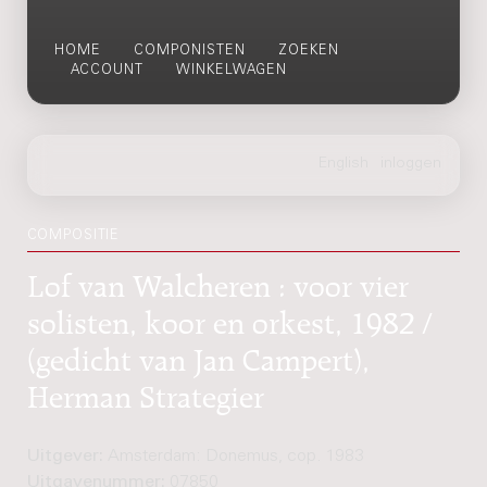
HOME
COMPONISTEN
ZOEKEN
ACCOUNT
WINKELWAGEN
COMPOSITIE
Lof van Walcheren : voor vier
solisten, koor en orkest, 1982 /
(gedicht van Jan Campert),
Herman Strategier
Uitgever:
Amsterdam: Donemus, cop. 1983
Uitgavenummer:
07850