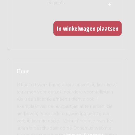
pagina's
Huur
U kunt dit werk huren door een verhuurlicentie af
te nemen voor een of meerdere voorstellingen.
Als u een licentie afneemt dient u ook 1
exemplaar van de huurpartijen af te nemen (zie
hierboven). Voor iedere uitvoering heeft u een
verhuurlicentie nodig. Meer informatie over het
huren is beschikbaar op de Donemus website.