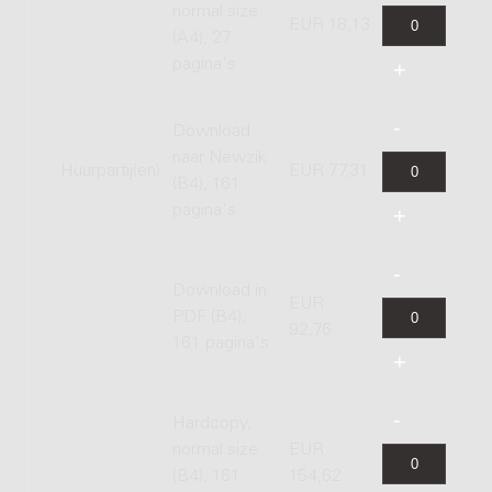
normal size
EUR 18,13
(A4), 27
pagina's
Download
naar Newzik
Huurpartij(en)
EUR 77,31
(B4), 161
pagina's
Download in
EUR
PDF (B4),
92,76
161 pagina's
Hardcopy,
normal size
EUR
(B4), 161
154,62