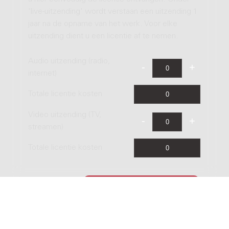
'live-uitzending' wordt verstaan een uitzending 1
jaar na de opname van het werk. Voor elke
uitzending dient u een licentie af te nemen.
Audio uitzending (radio,
internet)
Totale licentie kosten
Video uitzending (TV,
streamen)
Totale licentie kosten