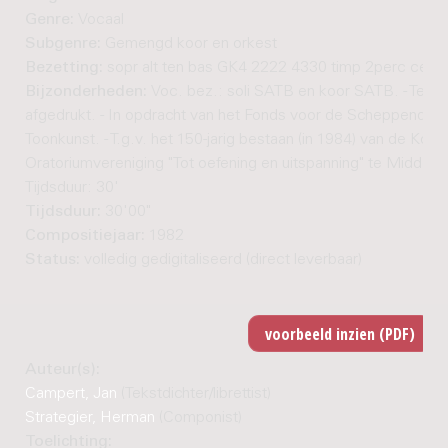
Genre:
Vocaal
Subgenre:
Gemengd koor en orkest
Bezetting:
sopr alt ten bas GK4 2222 4330 timp 2perc cel hp
Bijzonderheden:
Voc. bez.: soli SATB en koor SATB. - Tekst
afgedrukt. - In opdracht van het Fonds voor de Scheppende
Toonkunst. - T.g.v. het 150-jarig bestaan (in 1984) van de Kon.
Oratoriumvereniging "Tot oefening en uitspanning" te Middelbu
Tijdsduur: 30'
Tijdsduur:
30'00"
Compositiejaar:
1982
Status:
volledig gedigitaliseerd (direct leverbaar)
Auteur(s):
Campert, Jan
(Tekstdichter/librettist)
Strategier, Herman
(Componist)
Toelichting: