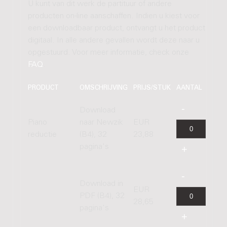
U kunt van dit werk de partituur of andere
producten on-line aanschaffen. Indien u kiest voor
een downloadbaar product, ontvangt u het product
digitaal. In alle andere gevallen wordt deze naar u
opgestuurd. Voor meer informatie, check onze
FAQ
.
PRODUCT
OMSCHRIJVING
PRIJS/STUK
AANTAL
Download
Piano
naar Newzik
EUR
reductie
(B4), 32
23,88
pagina's
Download in
EUR
PDF (B4), 32
28,65
pagina's