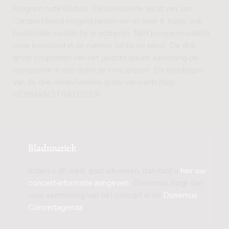
Program note (Dutch): De beeldende tekst van Jan
Campert bood mogelijkheden om er, naar ik hoop, ook
beeldende muziek bij te schrijven. Niet programmatiisch
maar beeldend in de ruimste zin bij de tekst. De drie
grote coupletten van het gedicht gaven aanleiding de
compositie in drie delen te concipiëren. De inleidingen
van de drie delen hebben grote verwantschap. -
HERMAN STRATEGIER
Bladmuziek
Indien u dit werk gaat uitvoeren, dan kunt u
hier uw
concert-informatie aangeven
. Donemus zorgt dan
voor vermelding van het concert in de
Donemus
Concertagenda
.