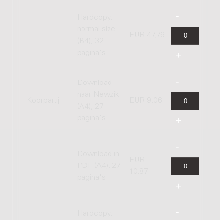
Hardcopy,
normal size
EUR 47,76
(B4), 32
pagina's
Download
naar Newzik
Koorpartij
EUR 9,06
(A4), 27
pagina's
Download in
EUR
PDF (A4), 27
10,87
pagina's
Hardcopy,