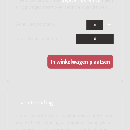
Neem contact op met
uitgeverij Donemus
indien
u nog vragen heeft over het huren van dit werk.
Aantal uitvoeringen
Totale licentiekosten
Live-uitzending
Indien het werk wordt opgenomen voor een live
radio- of TV-uitzending of internet-streaming kunt
u hier eenvoudig de licentie ontvangen. Onder