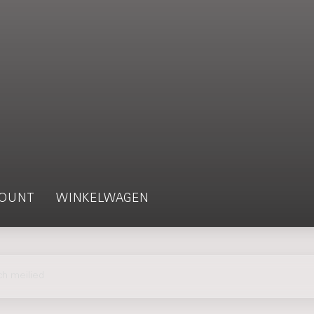
OUNT
WINKELWAGEN
h meilied