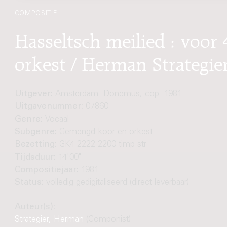
COMPOSITIE
Hasseltsch meilied : voo
orkest / Herman Strategie
Uitgever:
Amsterdam: Donemus, cop. 1981
Uitgavenummer:
07860
Genre:
Vocaal
Subgenre:
Gemengd koor en orkest
Bezetting:
GK4 2222 2200 timp str
Tijdsduur:
14'00"
Compositiejaar:
1981
Status:
volledig gedigitaliseerd (direct leverbaar)
Auteur(s):
Strategier, Herman
(Componist)