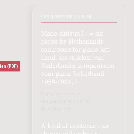
GERELATEERDE WERKEN
n
Mano sinistra I : = six
pieces by Netherlands
composers for piano left
hand, zes stukken van
Nederlandse componisten
voor piano linkerhand,
1959-1961, I
Genre:
Kamermuziek
Subgenre:
Piano 1 hand
Bezetting:
pflh
A kind of existence : for
chorus and orchestra,