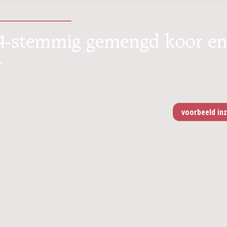
r 4-stemmig gemengd koor e
r