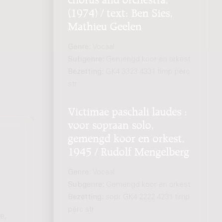
(1974) / text: Ben Sies,
Mathieu Geelen
Genre:
Vocaal
Subgenre:
Gemengd koor en orkest
Bezetting:
GK4 3323 4331 timp perc
str
Victimae paschali laudes :
voor sopraan solo,
gemengd koor en orkest,
1945 / Rudolf Mengelberg
Genre:
Vocaal
Subgenre:
Gemengd koor en orkest
Bezetting:
sopr GK4 2222 4231 timp
perc str
e,