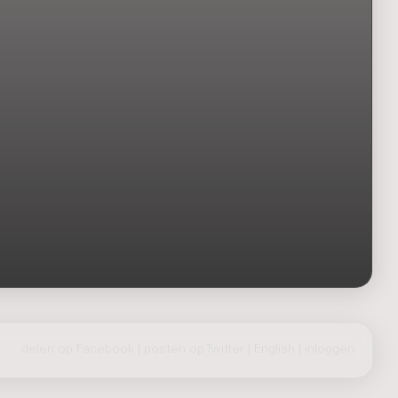
delen op Facebook
|
posten op Twitter
|
English
|
inloggen