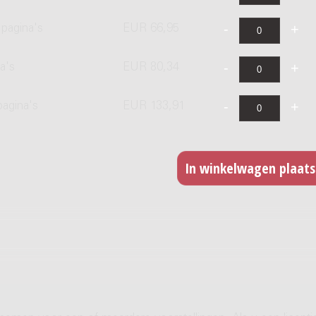
pagina's
EUR 66,95
a's
EUR 80,34
pagina's
EUR 133,91