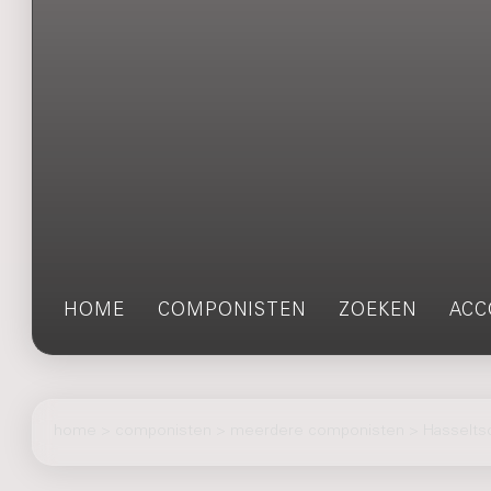
HOME
COMPONISTEN
ZOEKEN
ACC
home
>
componisten
> meerdere componisten > Hasseltsc