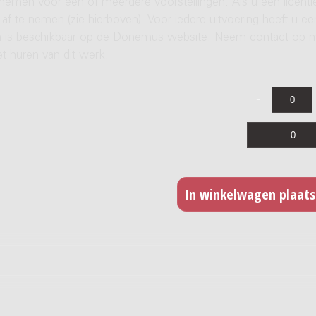
 nemen voor een of meerdere voorstellingen. Als u een licenti
af te nemen (zie hierboven). Voor iedere uitvoering heeft u ee
ren is beschikbaar op de Donemus website. Neem contact op 
t huren van dit werk.