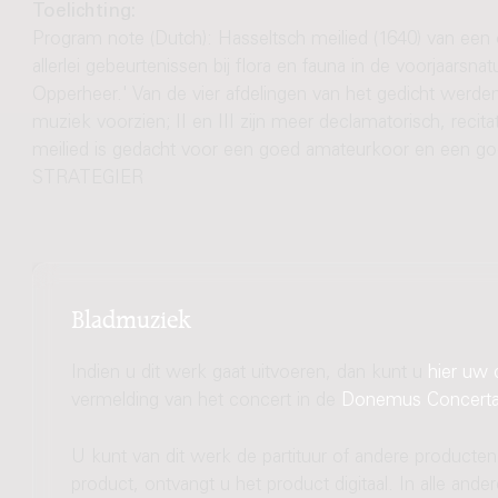
Toelichting:
Program note (Dutch): Hasseltsch meilied (1640) van een 
allerlei gebeurtenissen bij flora en fauna in de voorjaarsna
Opperheer.' Van de vier afdelingen van het gedicht werden
muziek voorzien; II en III zijn meer declamatorisch, recit
meilied is gedacht voor een goed amateurkoor en een 
STRATEGIER
Bladmuziek
Indien u dit werk gaat uitvoeren, dan kunt u
hier uw 
vermelding van het concert in de
Donemus Concert
U kunt van dit werk de partituur of andere producten
product, ontvangt u het product digitaal. In alle and