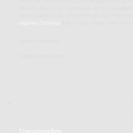
U kunt dit werk huren door een verhuurlicentie af te
afneemt dient u ook 1 exemplaar van de huurpartijen 
verhuurlicentie nodig. Meer informatie over het hu
uitgeverij Donemus
indien u nog vragen heeft over he
Aantal uitvoeringen
Totale licentiekosten
Live-uitzending