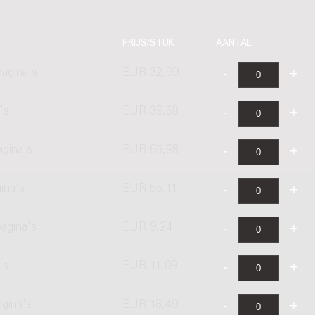
PRIJS/STUK
AANTAL
agina's
EUR 32,99
's
EUR 39,58
agina's
EUR 65,98
ina's
EUR 55,11
agina's
EUR 9,24
's
EUR 11,09
agina's
EUR 18,49