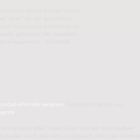
onbekende dichter, bezingt middels
tuur, de lof 'van den goedertieren
 I en IV nagenoeg gelijkluidend van
ativisch, getoonzet. Het Hasseltsch
goed amateurorkest. - HERMAN
concert-informatie aangeven
. Donemus zorgt dan voor
agenda
.
 on-line aanschaffen. Indien u kiest voor een downloadbaar
ere gevallen wordt deze naar u opgestuurd. Voor meer informati