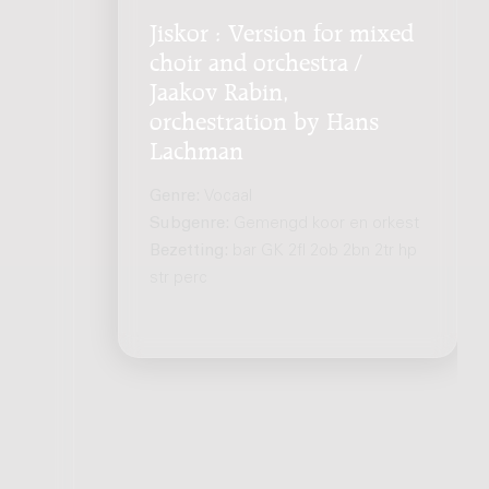
Jiskor : Version for mixed
choir and orchestra /
Jaakov Rabin,
orchestration by Hans
Lachman
Genre:
Vocaal
Subgenre:
Gemengd koor en orkest
Bezetting:
bar GK 2fl 2ob 2bn 2tr hp
str perc