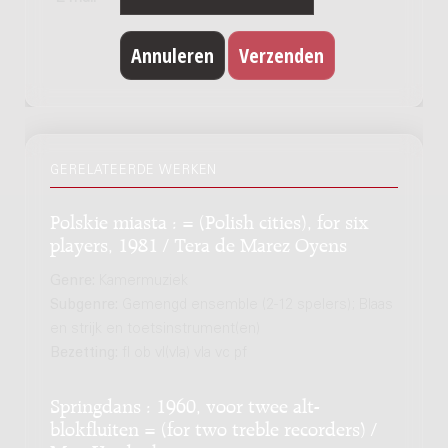
GERELATEERDE WERKEN
Polskie miasta : = (Polish cities), for six
players, 1981 / Tera de Marez Oyens
Genre:
Kamermuziek
Subgenre:
Gemengd ensemble (2-12 spelers); Blaas
en strijk en toetsinstrument(en)
Bezetting:
fl ob vl(vla) vla vc pf
Springdans : 1960, voor twee alt-
blokfluiten = (for two treble recorders) /