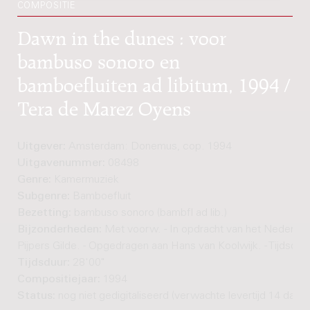
COMPOSITIE
Dawn in the dunes : voor
bambuso sonoro en
bamboefluiten ad libitum, 1994 /
Tera de Marez Oyens
Uitgever:
Amsterdam: Donemus, cop. 1994
Uitgavenummer:
08498
Genre:
Kamermuziek
Subgenre:
Bamboefluit
Bezetting:
bambuso sonoro (bambfl ad lib.)
Bijzonderheden:
Met voorw. - In opdracht van het Nederlan
Pijpers Gilde. - Opgedragen aan Hans van Koolwijk. - Tijdsduur
Tijdsduur:
28'00"
Compositiejaar:
1994
Status:
nog niet gedigitaliseerd (verwachte levertijd 14 dage