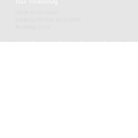
Max Vredenburg
Genre:
Kamermuziek
Subgenre:
Blokfluit; Bamboefluit
Bezetting:
2rec-a
Amarillis : voor 4 bamboefluiten (of 4
blokfluiten), 1985 / Gerda Geertens
Genre:
Kamermuziek
Subgenre:
Bamboefluit; Blokfluit
Bezetting:
4bamboofl/4rec
Trio 1954 : opus 41, per 3 flauti dolci /
Annie van den Brink-Pothuis
Genre:
Kamermuziek
Subgenre:
Blokfluit; Blokfluit; Bamboefluit;
Bamboefluit
Bezetting:
2rec-s rec-a / 2rec-t rec-b