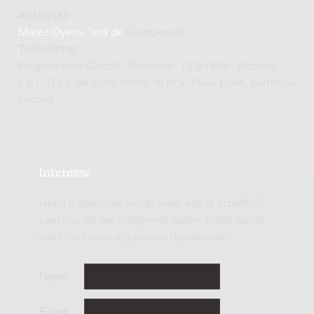
Auteur(s):
Marez Oyens, Tera de
(Componist)
Toelichting:
Program note (Dutch): (Première: 13-3-1994 - Elspeet,
z.p.l - O.l.v. de componiste, m.m.v. Klaas Hoek, bambuso
sonoro)
Interesse
Heeft u interesse om dit werk aan te schaffen?
Laat ons dit dan vrijblijvend weten zodat we dit
werk met voorrang kunnen digitaliseren.
Naam
E-mail