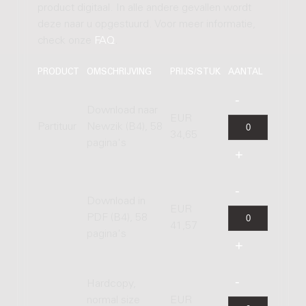
product digitaal. In alle andere gevallen wordt
deze naar u opgestuurd. Voor meer informatie,
check onze
FAQ
.
PRODUCT
OMSCHRIJVING
PRIJS/STUK
AANTAL
Download naar
EUR
Partituur
Newzik (B4), 58
34,65
pagina's
Download in
EUR
PDF (B4), 58
41,57
pagina's
Hardcopy,
normal size
EUR