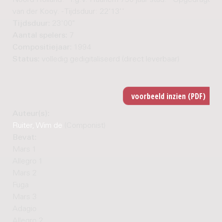
van der Kooy. - Tijdsduur: 22'13''
Tijdsduur:
23'00"
Aantal spelers:
7
Compositiejaar:
1994
Status:
volledig gedigitaliseerd (direct leverbaar)
Auteur(s):
Ruiter, Wim de
(Componist)
Bevat:
Mars 1
Allegro 1
Mars 2
Fuga
Mars 3
Adagio
Allegro 2