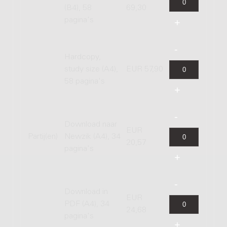
(B4), 58
69,30
pagina's
Hardcopy,
study size (A4),
EUR 57,90
58 pagina's
Download naar
EUR
Partij(en)
Newzik (A4), 34
20,57
pagina's
Download in
EUR
PDF (A4), 34
24,68
pagina's