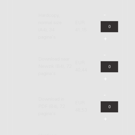
Hardcopy,
normal size
EUR
(A4), 34
41,15
pagina's
Download naar
EUR
Newzik (B4), 72
40,44
pagina's
Download in
EUR
PDF (B4), 72
48,53
pagina's