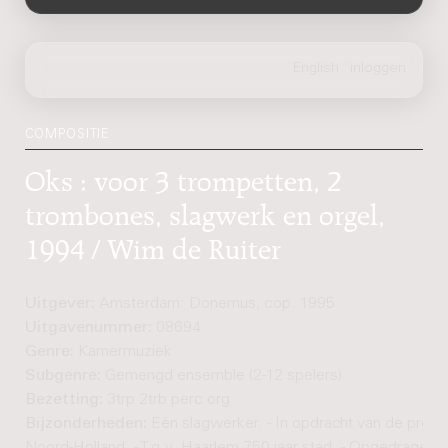
COMPOSITIE
Oks : voor 3 trompetten, 2
trombones, slagwerk en orgel,
1994 / Wim de Ruiter
Uitgever:
Amsterdam: Donemus, cop. 1995
Uitgavenummer:
08694
Genre:
Kamermuziek
Subgenre:
Gemengd ensemble (2-12 spelers)
Bezetting:
3trp 2trb perc org
Bijzonderheden:
Eén slagwerker. - In opdracht van de provi
Noord-Holland. - T.g.v. Haarlem 750 jaar stad. - Opgedragen 