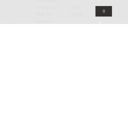
Hardcopy,
normal size
EUR
(B4), 72
80,89
pagina's
GERELATEERDE WERKEN
Allegro, adagio en variaties : voor 14
instrumentalisten, 1980 / Wim de Ruiter
Genre:
Orkest
Subgenre:
Groot ensemble (12 of meer spelers)