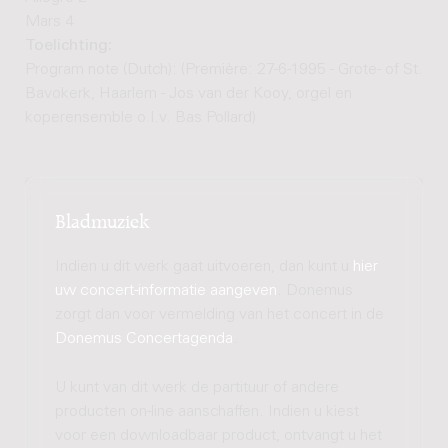
Mars 4
Toelichting:
Program note (Dutch): (Première: 27-6-1995 - Grote- of St.
Bavokerk, Haarlem - Jos van der Kooy, orgel en
koperensemble o.l.v. Bas Pollard)
Bladmuziek
Indien u dit werk gaat uitvoeren, dan kunt u
hier
uw concert-informatie aangeven
. Donemus
zorgt dan voor vermelding van het concert in de
Donemus Concertagenda
.
U kunt van dit werk de partituur of andere
producten on-line aanschaffen. Indien u kiest
voor een downloadbaar product, ontvangt u het