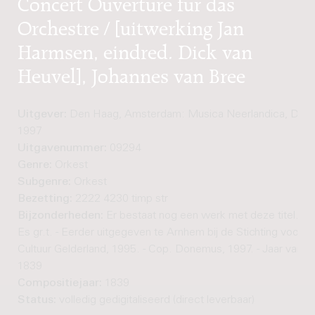
Concert Ouverture für das
Orchestre / [uitwerking Jan
Harmsen, eindred. Dick van
Heuvel], Johannes van Bree
Uitgever:
Den Haag, Amsterdam: Musica Neerlandica, Don
1997
Uitgavenummer:
09294
Genre:
Orkest
Subgenre:
Orkest
Bezetting:
2222 4230 timp str
Bijzonderheden:
Er bestaat nog een werk met deze titel. - T
Es gr.t. - Eerder uitgegeven te Arnhem bij de Stichting voor K
Cultuur Gelderland, 1995. - Cop. Donemus, 1997. - Jaar van 
1839
Compositiejaar:
1839
Status:
volledig gedigitaliseerd (direct leverbaar)