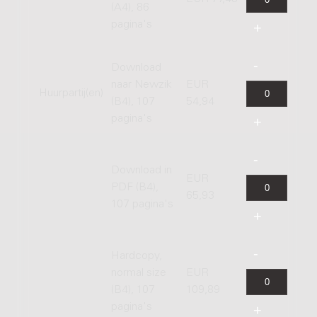
(A4), 86
pagina's
Download
naar Newzik
EUR
Huurpartij(en)
(B4), 107
54,94
pagina's
Download in
EUR
PDF (B4),
65,93
107 pagina's
Hardcopy,
normal size
EUR
(B4), 107
109,89
pagina's