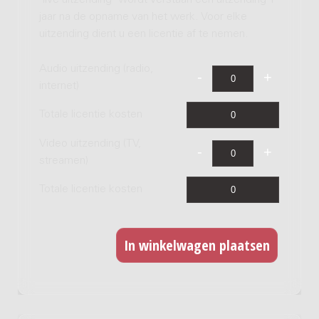
jaar na de opname van het werk. Voor elke
uitzending dient u een licentie af te nemen.
Audio uitzending (radio,
internet)
Totale licentie kosten
Video uitzending (TV,
streamen)
Totale licentie kosten