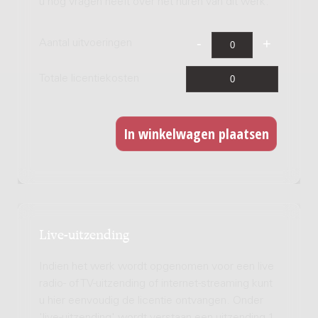
u nog vragen heeft over het huren van dit werk.
Aantal uitvoeringen
Totale licentiekosten
Live-uitzending
Indien het werk wordt opgenomen voor een live
radio- of TV-uitzending of internet-streaming kunt
u hier eenvoudig de licentie ontvangen. Onder
'live-uitzending' wordt verstaan een uitzending 1