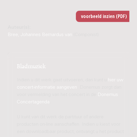
Auteur(s):
Bree, Johannes Bernardus van
(Componist)
Bladmuziek
Indien u dit werk gaat uitvoeren, dan kunt u
hier uw
concert-informatie aangeven
. Donemus zorgt dan
voor vermelding van het concert in de
Donemus
Concertagenda
.
U kunt van dit werk de partituur of andere
producten on-line aanschaffen. Indien u kiest voor
een downloadbaar product, ontvangt u het product