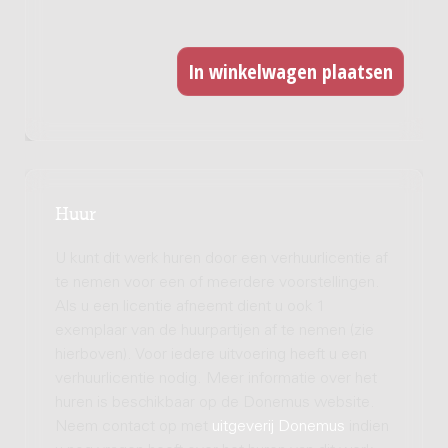
Huur
U kunt dit werk huren door een verhuurlicentie af
te nemen voor een of meerdere voorstellingen.
Als u een licentie afneemt dient u ook 1
exemplaar van de huurpartijen af te nemen (zie
hierboven). Voor iedere uitvoering heeft u een
verhuurlicentie nodig. Meer informatie over het
huren is beschikbaar op de Donemus website.
Neem contact op met
uitgeverij Donemus
indien