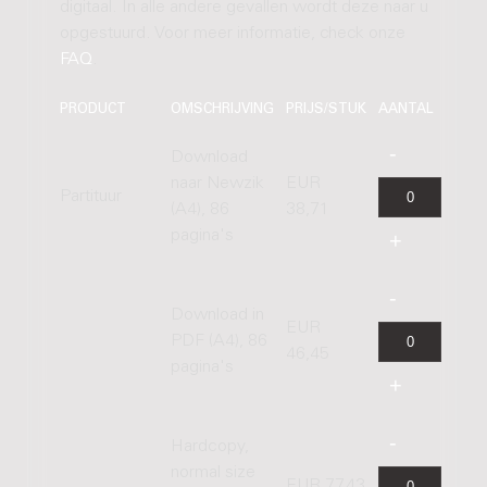
digitaal. In alle andere gevallen wordt deze naar u
opgestuurd. Voor meer informatie, check onze
FAQ
.
PRODUCT
OMSCHRIJVING
PRIJS/STUK
AANTAL
Download
naar Newzik
EUR
Partituur
(A4), 86
38,71
pagina's
Download in
EUR
PDF (A4), 86
46,45
pagina's
Hardcopy,
normal size
EUR 77,43