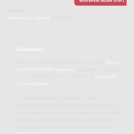
Auteur(s):
Amelsvoort, Jos van
(Componist)
Bladmuziek
Indien u dit werk gaat uitvoeren, dan kunt u
hier uw
concert-informatie aangeven
. Donemus zorgt dan
voor vermelding van het concert in de
Donemus
Concertagenda
.
U kunt van dit werk de partituur of andere
producten on-line aanschaffen. Indien u kiest voor
een downloadbaar product, ontvangt u het product
digitaal. In alle andere gevallen wordt deze naar u
opgestuurd. Voor meer informatie, check onze