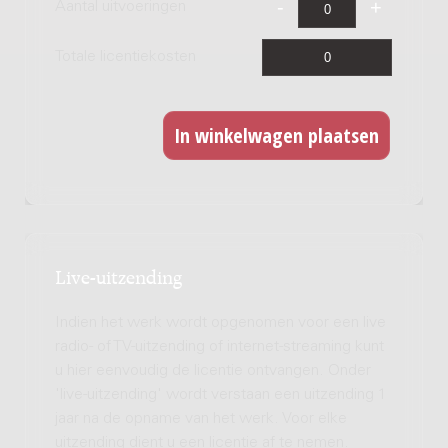
Aantal uitvoeringen
Totale licentiekosten
Live-uitzending
Indien het werk wordt opgenomen voor een live
radio- of TV-uitzending of internet-streaming kunt
u hier eenvoudig de licentie ontvangen. Onder
'live-uitzending' wordt verstaan een uitzending 1
jaar na de opname van het werk. Voor elke
uitzending dient u een licentie af te nemen.