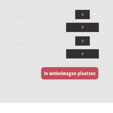
Audio uitzending (radio,
internet)
Totale licentie kosten
Video uitzending (TV,
streamen)
Totale licentie kosten
CD opname