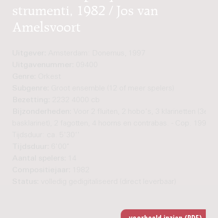
strumenti, 1982 / Jos van
Amelsvoort
Uitgever:
Amsterdam: Donemus, 1997
Uitgavenummer:
09400
Genre:
Orkest
Subgenre:
Groot ensemble (12 of meer spelers)
Bezetting:
2232 4000 cb
Bijzonderheden:
Voor 2 fluiten, 2 hobo's, 3 klarinetten (3e t
basklarinet), 2 fagotten, 4 hoorns en contrabas. - Cop. 1995. -
Tijdsduur: ca. 5'30''
Tijdsduur:
6'00"
Aantal spelers:
14
Compositiejaar:
1982
Status:
volledig gedigitaliseerd (direct leverbaar)