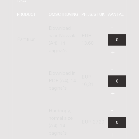
FAQ
.
PRODUCT
OMSCHRIJVING
PRIJS/STUK
AANTAL
Download
naar Newzik
EUR
Partituur
(A4), 14
13,60
pagina's
Download in
EUR
PDF (A4), 14
16,31
pagina's
Hardcopy,
normal size
EUR 27,20
(A4), 14
pagina's