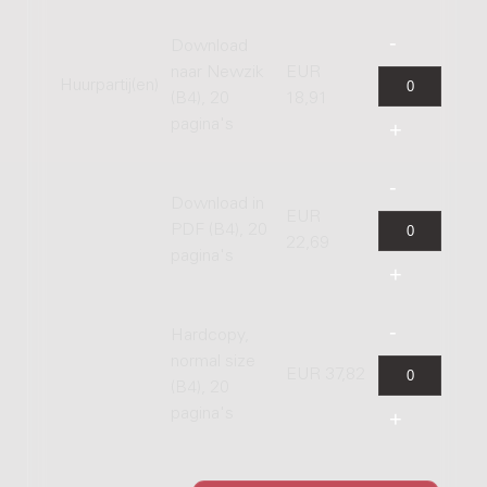
Download
naar Newzik
EUR
Huurpartij(en)
(B4), 20
18,91
pagina's
Download in
EUR
PDF (B4), 20
22,69
pagina's
Hardcopy,
normal size
EUR 37,82
(B4), 20
pagina's