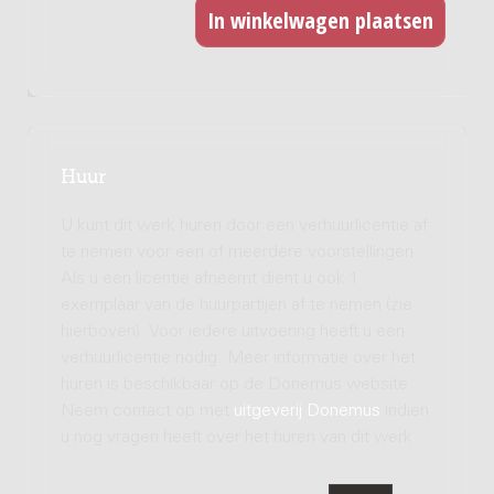
Huur
U kunt dit werk huren door een verhuurlicentie af
te nemen voor een of meerdere voorstellingen.
Als u een licentie afneemt dient u ook 1
exemplaar van de huurpartijen af te nemen (zie
hierboven). Voor iedere uitvoering heeft u een
verhuurlicentie nodig. Meer informatie over het
huren is beschikbaar op de Donemus website.
Neem contact op met
uitgeverij Donemus
indien
u nog vragen heeft over het huren van dit werk.